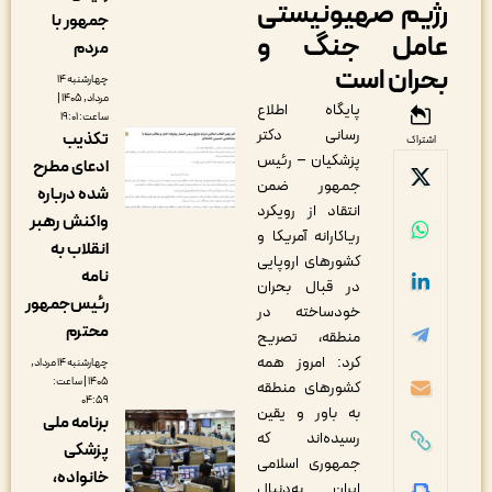
ژیم صهیونیستی
جمهور با
امل جنگ و
مردم
حران است
چهارشنبه ۱۴
مرداد, ۱۴۰۵ |
پایگاه اطلاع
ساعت: ۱۹:۰۱
رسانی دکتر
تکذیب
اشتراک
پزشکیان – رئیس
ادعای مطرح
جمهور ضمن
شده درباره
انتقاد از رویکرد
واکنش رهبر
ریاکارانه آمریکا و
انقلاب به
کشورهای اروپایی
نامه
در قبال بحران
رئیس‌جمهور
خودساخته در
محترم
منطقه،‌ تصریح
کرد‌: امروز همه
چهارشنبه ۱۴ مرداد,
۱۴۰۵ | ساعت:
کشورهای منطقه
۰۴:۵۹
به باور و یقین
برنامه ملی
رسیده‌اند که
پزشکی
جمهوری اسلامی
خانواده،
ایران به‌دنبال