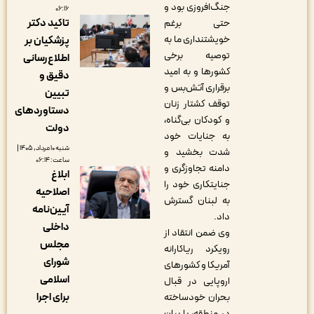
جنگ‌افروزی بود و
۰۶:۱۶
تاکید دکتر
حتی برغم
خویشتنداری ما به
پزشکیان بر
توصیه برخی
اطلاع‌رسانی
کشورها و به امید
دقیق و
برقراری آتش‌بس و
تبیین
توقف کشتار زنان
دستاوردهای
و کودکان بی‌گناه،
دولت
به جنایات خود
شنبه ۱۰ مرداد, ۱۴۰۵ |
شدت بخشید و
ساعت: ۰۶:۱۴
دامنه تجاوزگری و
ابلاغ
جنایتکاری خود را
اصلاحیه
به لبنان گسترش
آیین‌نامه
داد.
داخلی
وی ضمن انتقاد از
مجلس
رویکرد ریاکارانه
شورای
آمریکا و کشورهای
اسلامی
اروپایی در قبال
برای اجرا
بحران خودساخته
در منطقه،‌ با بیان