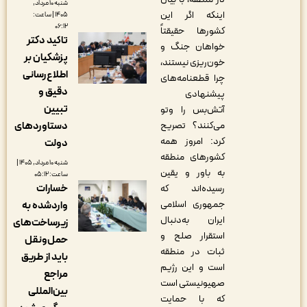
شنبه ۱۰ مرداد,
اینکه اگر این
۱۴۰۵ | ساعت:
۰۶:۱۲
کشورها حقیقتاً
تاکید دکتر
خواهان جنگ و
پزشکیان بر
خون‌ریزی نیستند،
اطلاع‌رسانی
چرا قطعنامه‌های
دقیق و
پیشنهادی
تبیین
آتش‌بس را وتو
می‌کنند؟ تصریح
دستاوردهای
کرد‌: امروز همه
دولت
کشورهای منطقه
شنبه ۱۰ مرداد, ۱۴۰۵ |
به باور و یقین
ساعت: ۰۵:۱۲
خسارات
رسیده‌اند که
جمهوری اسلامی
واردشده به
ایران به‌دنبال
زیرساخت‌های
استقرار صلح و
حمل‌ونقل
ثبات در منطقه
باید از طریق
است و این رژیم
مراجع
صهیونیستی است
بین‌المللی
که با حمایت