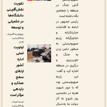
تقویت
آتش جنگ در
نقش‌آفرینی
منطقه را شعله‌ور
دانشگاه‌ها
نگه داشته است.
در حکمرانی
رئیس جمهور در
ادامه به اقدامات
و توسعه
جنایتکارانه و
چهارشنبه ۱۴ مرداد,
تجاوزگرانه رژیم
۱۴۰۵ | ساعت:
۰۶:۴۱
صهیونیستی به
اولویت
منظور دامن زدن
اصلی
به جنگ و
اداره
خون‌ریزی و
کشور
درگیری در منطقه
اشاره کرد و گفت:
ارتقای
این رژیم
سطح
صهیونیستی بود
عملکرد و
که با ترور شهید
بازدهی
هنیه در نخستین
مؤثر است
روز شروع به کار
شنبه ۱۰ مرداد,
دولت ما به‌دنبال
۱۴۰۵ | ساعت: