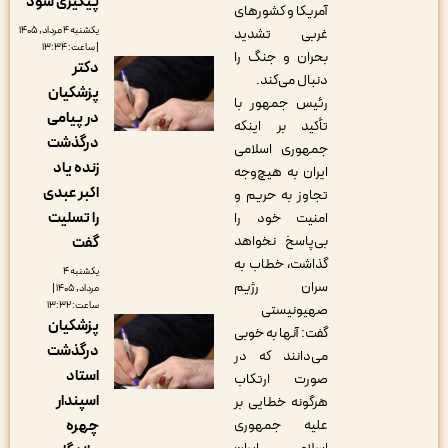
پیگیری شود
آمریکا و کشورهای
یکشنبه ۴ مرداد, ۱۴۰۵
غربی تشدید
| ساعت: ۱۳:۳۴
بحران و جنگ را
دکتر
دنبال می‌کند.
پزشکیان
رئیس جمهور با
در پیامی
تأکید بر اینکه
درگذشت
جمهوری اسلامی
زنده یاد
ایران به هیچ‌وجه
اکبر عبدی
تجاوز به حریم و
را تسلیت
امنیت خود را
بی‌پاسخ نخواهد
گفت
گذاشت، خطاب به
یکشنبه ۴
سران رژیم
مرداد, ۱۴۰۵ |
ساعت: ۱۳:۳۲
صهیونیستی
پزشکیان
گفت‌: آنها به خوبی
درگذشت
می‌دانند که در
استاد
صورت ارتکاب
اسپندار
هرگونه خطایی بر
علیه جمهوری
چهره