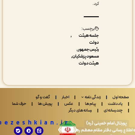
کرد.
برچسب:
جلسه هیئت
دولت
رئیس جمهور
مسعود پزشکیان
هیئت دولت
 اول
زندگی نامه
اخبار
گفت و گو
ادداشت
پیام ها
عکس
پویش ها
حرف شما
ندرسانه ای
رسانه های دیگر
Drpezeshkian.ir
تال امام خمینی (ره)
 رسانی دفتر مقام معظم رهبری