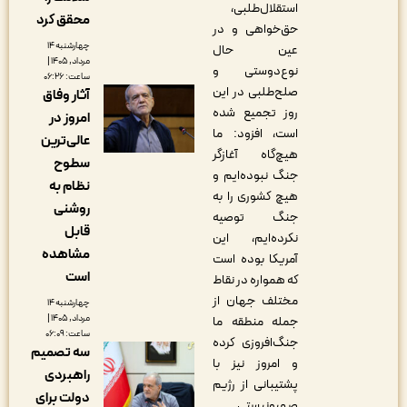
استقلال‌طلبی،
محقق کرد
‌حق‌خواهی و در
چهارشنبه ۱۴
عین حال
مرداد, ۱۴۰۵ |
نوع‌دوستی و
ساعت: ۰۶:۲۶
صلح‌طلبی در این
آثار وفاق
روز تجمیع شده
امروز در
است، افزود: ما
عالی‌ترین
هیچ‌گاه آغازگر
سطوح
جنگ نبوده‌ایم و
نظام به
هیچ کشوری را به
روشنی
جنگ توصیه
قابل
نکرده‌ایم، این
مشاهده
آمریکا بوده است
است
که همواره در نقاط
مختلف جهان از
چهارشنبه ۱۴
مرداد, ۱۴۰۵ |
جمله منطقه ما
ساعت: ۰۶:۰۹
جنگ‌افروزی کرده
سه تصمیم
و امروز نیز با
راهبردی
پشتیبانی از رژیم
دولت برای
صهیونیستی