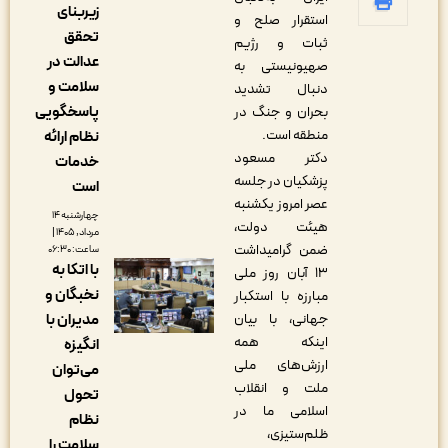
زیربنای
استقرار صلح و
تحقق
ثبات و رژیم
عدالت در
صهیونیستی به
سلامت و
دنبال تشدید
پاسخگویی
بحران و جنگ در
منطقه است.
نظام ارائه
دکتر مسعود
خدمات
پزشکیان در جلسه
است
عصر امروز یکشنبه
چهارشنبه ۱۴
هیئت دولت،
مرداد, ۱۴۰۵ |
ضمن گرامیداشت
ساعت: ۰۶:۳۰
با اتکا به
۱۳ آبان روز ملی
نخبگان و
مبارزه با استکبار
جهانی، با بیان
مدیران با
اینکه همه
انگیزه
ارزش‌های ملی
می‌توان
ملت و انقلاب
تحول
اسلامی ما در
نظام
ظلم‌ستیزی،
سلامت را