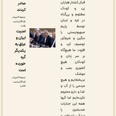
قبال کشتار هزاران
صادر
زن و کودک
کردند
مظلوم و بی‌گناه
جمعه ۲ مرداد,
در غزه و لبنان
۱۴۰۵ | ساعت:
توسط رژیم
۱۰:۱۵
امنیت
صهیونیستی را
ایران و
ننگین و شرم‌آور
توصیف کرد و
عراق به
افزود: ما هیچ‌گاه
یکدیگر
بر سر زنان و
گره
کودکان هیچ
خورده
کشوری بمب و
است
موشک
جمعه ۲ مرداد,
نریخته‌ایم و هیچ
۱۴۰۵ | ساعت:
مردمی را از آب و
۱۰:۲۳
غذا و دارو محروم
نکرده‌ایم اما آنها
همه این جنایات
ضدبشری را
مرتکب شده‌اند و