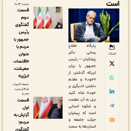
ست
ساعت: ۲۰:۱۳
قسمت
دوم
گفتگوی
رئیس
جمهور با
پایگاه اطلاع
مردم با
رسانی دکتر
عنوان
اشتراک
پزشکیان – رئیس
«اقتصاد،
جمهور با بیان
معیشت،
این‌که گذشتن از
انرژی»
«خود» و مقدم
جمعه ۱۶ مرداد,
داشتن «دیگری بر
۱۴۰۵ | ساعت:
خود» شاه کلید
۲۰:۳۲
نیل به آن عظمت
قسمت
و شکوه انسانی
اول
است که پیشران
گزارش به
حرکت جامعه و
مردم؛
انسان‌ها به سمت
گفتگوی