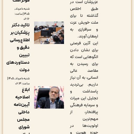
مؤثر است
عزیزشان است در
طبق اخلاص
شنبه ۱۰ مرداد,
۱۴۰۵ | ساعت:
گذاشته تا برای
۰۶:۱۶
ملت خویش عزت
تاکید دکتر
و سرافرازی به
پزشکیان بر
ارمغان آورند.
اطلاع‌رسانی
این آئین فرصتی
دقیق و
برای نشان دادن
تبیین
الگوهایی است که
دستاوردهای
برای رسیدن به
دولت
مقاصد عالی
انسانی، به آن نیاز
شنبه ۱۰ مرداد, ۱۴۰۵ |
داریم. بی‌تردید
ساعت: ۰۶:۱۴
ابلاغ
پاسداشت و
اصلاحیه
تجلیل این میراث
آیین‌نامه
و سرمایه فرهنگی
پرافتخار، از
داخلی
مهم‌ترین
مجلس
اولویت‌ها در
شورای
حوزه هویت و