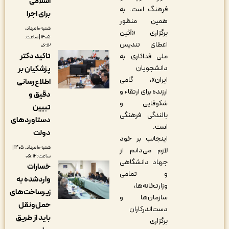
اسلامی
فرهنگ است. به
برای اجرا
همین منظور
شنبه ۱۰ مرداد,
برگزاری «آئین
۱۴۰۵ | ساعت:
اعطای تندیس
۰۶:۱۲
تاکید دکتر
ملی فداکاری به
دانشجویان
پزشکیان بر
ایران»، گامی
اطلاع‌رسانی
ارزنده برای ارتقاء و
دقیق و
شکوفایی و
تبیین
بالندگی فرهنگی
دستاوردهای
است.
دولت
اینجانب بر خود
شنبه ۱۰ مرداد, ۱۴۰۵ |
لازم می‌دانم از
ساعت: ۰۵:۱۲
جهاد دانشگاهی
خسارات
و تمامی
واردشده به
وزارتخانه‌ها،
زیرساخت‌های
سازمان‌ها و
حمل‌ونقل
دست‌اندرکاران
باید از طریق
برگزاری