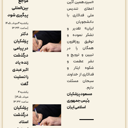
مراجع
«سیزدهمین آئین
بین‌المللی
اعطای تندیس
پیگیری شود
ملی فداکاری با
دانشجویان
یکشنبه ۴ مرداد, ۱۴۰۵
ایران» تقدیر و
| ساعت: ۱۳:۳۴
دکتر
تشکر نموده و
پزشکیان
توفیق روزافزون
همگان را در
در پیامی
تبیین و ترویج و
درگذشت
نشر عظمت و
زنده یاد
شکوه ایثار و
اکبر عبدی
فداکاری از خداوند
را تسلیت
سبحان مسئلت
گفت
دارم.
یکشنبه ۴
مسعود پزشکیان
مرداد, ۱۴۰۵ |
رئیس جمهوری
ساعت: ۱۳:۳۲
اسلامی ایران
پزشکیان
درگذشت
استاد