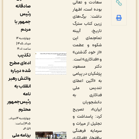
سعادت و تعالی
صادقانه
بوده است، اظهار
رئیس
داشت: برگ‌های
جمهور با
زرین کتاب سترگ
مردم
تاریخ، آیینه
تمام‌نمای این
چهارشنبه ۱۴
مرداد, ۱۴۰۵ |
شکوه و عظمت
ساعت: ۱۹:۰۱
«از خود گذشتن»
تکذیب
و «فداکاری» است.
ادعای مطرح
دکتر مسعود
شده درباره
پزشکیان در پیامی
واکنش رهبر
به «آئین اعطای
انقلاب به
تندیس ملی
نامه
فداکاری به
رئیس‌جمهور
دانشجویان
ایران»، تصریح
محترم
کرد: پاسداشت و
چهارشنبه ۱۴ مرداد,
تجلیل از میراث و
۱۴۰۵ | ساعت:
۰۴:۵۹
سرمایه فرهنگی
برنامه ملی
پرافتخار «فداکاری