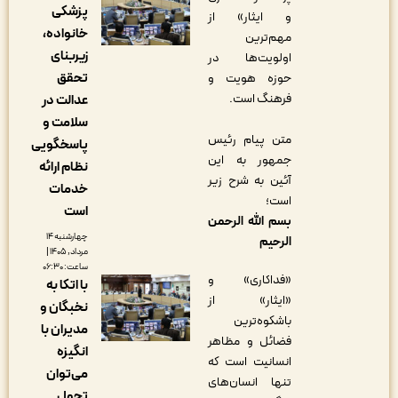
پزشکی
و ایثار» از
خانواده،
مهم‌ترین
زیربنای
اولویت‌ها در
تحقق
حوزه هویت و
فرهنگ است.
عدالت در
سلامت و
متن پیام رئیس
پاسخگویی
جمهور به این
نظام ارائه
آئین به شرح زیر
خدمات
است؛
است
بسم الله الرحمن
چهارشنبه ۱۴
الرحیم
مرداد, ۱۴۰۵ |
ساعت: ۰۶:۳۰
«فداکاری» و
با اتکا به
«ایثار» از
نخبگان و
باشکوه‌ترین
مدیران با
فضائل و مظاهر
انگیزه
انسانیت است که
می‌توان
تنها انسان‌های
تحول