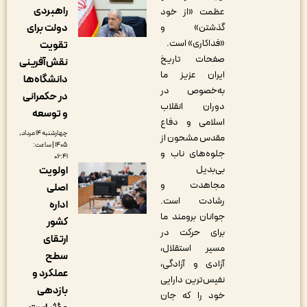
راهبردی
عظمت «از خود
گذشتن» و
دولت برای
«فداکاری» است.
تقویت
صفحات تاریخ
نقش‌آفرینی
ایران عزیز ما
دانشگاه‌ها
به‌خصوص در
در حکمرانی
دوران انقلاب
و توسعه
اسلامی و دفاع
چهارشنبه ۱۴ مرداد,
مقدس مشحون از
۱۴۰۵ | ساعت:
جلوه‌های ناب و
۰۶:۴۱
بی‌بدیل
اولویت
مجاهدت و
اصلی
رشادت است.
اداره
جوانان برومند ما
کشور
برای حرکت در
ارتقای
مسیر استقلال،
سطح
آزادی و آزادگی،
عملکرد و
نفیس‌ترین دارایی
بازدهی
خود را که جان