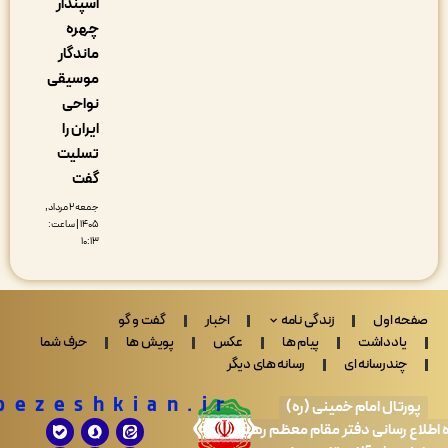
اسپندار
چهره
ماندگار
موسیقی
نواحی
ایران را
تسلیت
گفت
جمعه ۲ مرداد,
۱۴۰۵ | ساعت:
۱۰:۱۳
 اول
زندگی نامه
اخبار
گفت و گو
ادداشت
پیام ها
عکس
پویش ها
حرف شما
ندرسانه ای
رسانه های دیگر
Drpezeshkian.ir
تال امام خمینی (ره)
 رسانی دفتر مقام معظم رهبری