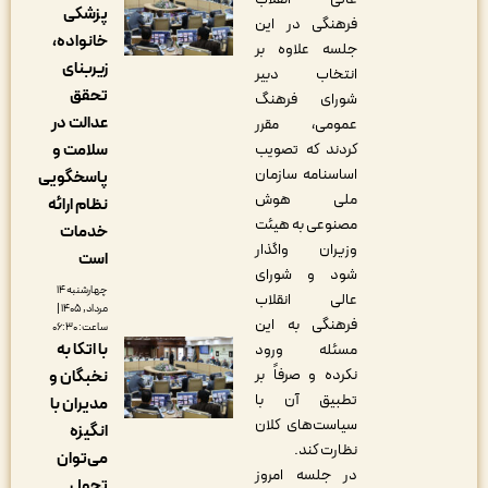
پزشکی
فرهنگی در این
خانواده،
جلسه علاوه بر
زیربنای
انتخاب دبیر
تحقق
شورای فرهنگ
عدالت در
عمومی، مقرر
کردند که تصویب
سلامت و
اساسنامه سازمان
پاسخگویی
ملی هوش
نظام ارائه
مصنوعی به هیئت
خدمات
وزیران واگذار
است
شود و شورای‌
چهارشنبه ۱۴
عالی انقلاب
مرداد, ۱۴۰۵ |
فرهنگی به این
ساعت: ۰۶:۳۰
با اتکا به
مسئله ورود
نکرده و صرفاً بر
نخبگان و
تطبیق آن با
مدیران با
سیاست‌های کلان
انگیزه
نظارت کند.
می‌توان
در جلسه امروز
تحول