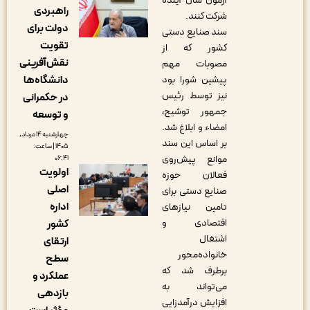
آزمون سال آینده
راهبردی
شرکت کنند.
دولت برای
سند صنایع دستی
تقویت
کشور که از
نقش‌آفرینی
مصوبات مهم
پیشین شورا بود
دانشگاه‌ها
نیز توسط رئیس
در حکمرانی
جمهور توشیح،
و توسعه
امضاء و ابلاغ شد.
چهارشنبه ۱۴ مرداد,
بر اساس این سند
۱۴۰۵ | ساعت:
موانع پیش‌روی
۰۶:۴۱
اولویت
فعالان حوزه
اصلی
صنایع دستی برای
اداره
تامین نیازهای
اقتصادی و
کشور
اشتغال
ارتقای
خانواده‌محور
سطح
برطرف شد که
عملکرد و
می‌تواند به
بازدهی
افزایش درآمدزایی