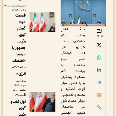
یکشنبه ۱۸ مرداد, ۱۴۰۵ |
ساعت: ۰۴:۵۸
قسمت
دوم
گفت‌و
پایگاه اطلاع
گوی
رسانی دکتر
اشتراک
پزشکیان – جلسه
رئیس
شورای‌ عالی
جمهور با
انقلاب فرهنگی
مردم؛
عصر امروز
«اقتصاد،
سه‌شنبه به
معیشت،
ریاست دکتر
انرژی»
مسعود پزشکیان
یکشنبه ۱۸
و با حضور سران
مرداد, ۱۴۰۵ |
قوای قضائیه و
ساعت: ۰۵:۰۰
مقننه و همچنین
قسمت
دیگر اعضای شورا
اول گفت‌و
در ساختمان
گوی
شهید بهشتی
رئیس