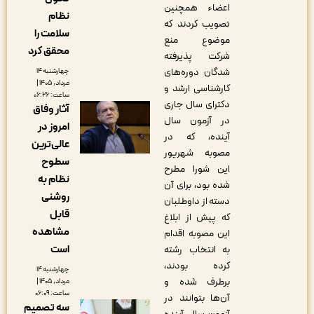
اعضاء همچنین
نظام
تصویب کردند که
سلامت را
موضوع منع
محقق کرد
شرکت پذیرفته
شدگان دوره‌های
چهارشنبه ۱۴
مرداد, ۱۴۰۵ |
کارشناسی ارشد و
ساعت: ۰۶:۲۶
دکترای سال جاری
آثار وفاق
در آزمون سال
امروز در
آینده، که در
عالی‌ترین
مصوبه شهریور
سطوح
این شورا مطرح
نظام به
شده بود، برای آن
روشنی
دسته از داوطلبان
قابل
که پیش از ابلاغ
مشاهده
این مصوبه اقدام
است
به انتخاب رشته
کرده بودند،
چهارشنبه ۱۴
برطرف شده و
مرداد, ۱۴۰۵ |
ساعت: ۰۶:۰۹
آن‌ها بتوانند در
سه تصمیم