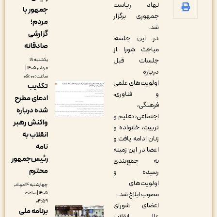
نهاد ریاست
جمهور با
جمهوری برگزار
مردم؛
شد.
گزارشی
در این جلسه،
صادقانه
مباحث شورا از
جلسات قبل
یکشنبه ۱۸
مرداد, ۱۴۰۵ |
درباره
ساعت: ۰۵:۰۰
اولویت‌های علمی
تکذیب
و فناوری،
ادعای مطرح
فرهنگی،
شده درباره
اجتماعی، تعلیم و
واکنش رهبر
تربیت، خانواده و
انقلاب به
زنان ادامه یافت و
نامه
اعضا در این زمینه
رئیس‌جمهور
به جمع‌بندی
محترم
رسیده و
اولویت‌های
چهارشنبه ۱۴ مرداد,
مصوب ابلاغ شد.
۱۴۰۵ | ساعت:
۰۴:۵۹
اعضای شورای‌
برنامه ملی
عالی انقلاب