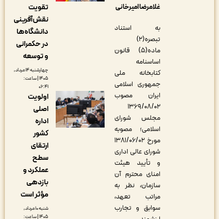
تقویت
غلامرضا امیرخانی
نقش‌آفرینی
به استناد
دانشگاه‌ها
تبصره(۲)
در حکمرانی
ماده(۵) قانون
و توسعه
اساسنامه
چهارشنبه ۱۴ مرداد,
کتابخانه ملی
۱۴۰۵ | ساعت:
جمهوری اسلامی
۰۶:۴۱
ایران مصوب
اولویت
۱۳۶۹/۰۸/۰۲
اصلی
مجلس شورای
اداره
اسلامی؛ مصوبه
کشور
مورخ ۱۳۸۱/۰۶/۰۲
ارتقای
شورای عالی اداری
سطح
و تأیید هیئت
عملکرد و
امنای محترم آن
بازدهی
سازمان، نظر به
مؤثر است
مراتب تعهد،
سوابق و تجارب
شنبه ۱۰ مرداد,
۱۴۰۵ | ساعت: