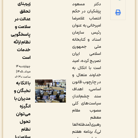
زیربنای
دکتر مسعود
تحقق
پزشکیان در حکم
انتصاب غلامرضا
عدالت در
امیرخانی به عنوان
سلامت و
رئیس سازمان
پاسخگویی
اسناد و کتابخانه
نظام ارائه
ملی جمهوری
خدمات
اسلامی ایران
است
تصریح کرده، امید
چهارشنبه ۱۴
است با اتکال به
مرداد, ۱۴۰۵ |
خداوند متعال و
ساعت: ۰۶:۳۰
در چارچوب قانون
با اتکا به
اساسی، اهداف
نخبگان و
سند چشم‌انداز،
مدیران با
سیاست‌های کلی
انگیزه
مصوب مقام
می‌توان
معظم
تحول
رهبری(مدظله‌العا
نظام
لی)، برنامه هفتم
سلامت را