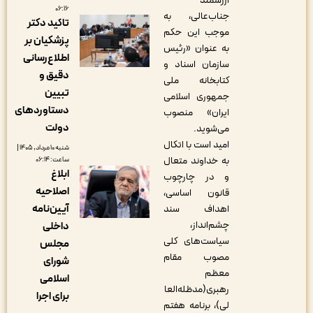
ارزشمند
۰۶:۱۶
جناب‌عالی، به
تاکید دکتر
موجب این حکم
پزشکیان بر
به عنوان «رئیس
اطلاع‌رسانی
سازمان اسناد و
دقیق و
کتابخانه ملی
تبیین
جمهوری اسلامی
دستاوردهای
ایران» منصوب
دولت
می‌شوید.
امید است با اتکال
شنبه ۱۰ مرداد, ۱۴۰۵ |
به خداوند متعال
ساعت: ۰۶:۱۴
ابلاغ
و در چارچوب
اصلاحیه
قانون اساسی،
آیین‌نامه
اهداف سند
چشم‌انداز،
داخلی
سیاست‌های کلی
مجلس
مصوب مقام
شورای
معظم
اسلامی
رهبری(مدظله‌العا
برای اجرا
لی)، برنامه هفتم