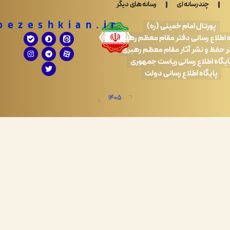
ندرسانه ای
رسانه های دیگر
Drpezeshkian.ir
تال امام خمینی (ره)
 رسانی دفتر مقام معظم رهبری
 نشر آثار مقام معظم رهبری
طلاع رسانی ریاست جمهوری
اه اطلاع رسانی دولت
1405