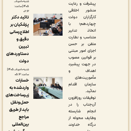
شنبه ۱۰ مرداد,
پیشرفت و رعایت
۱۴۰۵ | ساعت:
منشور اخلاقی
۰۶:۱۲
تاکید دکتر
کارگزاران دولت
چهاردهم؛ با
پزشکیان بر
اتخاذ تدابیر
اطلاع‌رسانی
متناسب و نظارت
دقیق و
متقن بر حسن
تبیین
اجرای امور مبتنی
دستاوردهای
بر قوانین مصوب
دولت
در جهت پیشبرد
شنبه ۱۰ مرداد, ۱۴۰۵ |
اهداف و
ساعت: ۰۵:۱۲
مأموریت‌های
خسارات
سازمان اقدام
واردشده به
نمائید.
زیرساخت‌های
توفیقات روزافزون
حمل‌ونقل
آن‌جناب را در
باید از طریق
انجام شایسته
مراجع
وظایف محوله از
بین‌المللی
درگاه خداوند