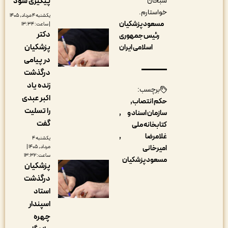
پیگیری شود
سبحان
خواستارم.
یکشنبه ۴ مرداد, ۱۴۰۵
مسعود پزشکیان
| ساعت: ۱۳:۳۴
دکتر
رئیس جمهوری
پزشکیان
اسلامی ایران
در پیامی
درگذشت
زنده یاد
برچسب:
اکبر عبدی
حکم انتصاب
را تسلیت
سازمان اسناد و
گفت
کتابخانه ملی
غلامرضا
یکشنبه ۴
مرداد, ۱۴۰۵ |
امیرخانی
ساعت: ۱۳:۳۲
مسعود پزشکیان
پزشکیان
درگذشت
استاد
اسپندار
چهره