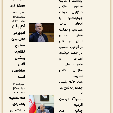
پیشرفت و رعایت
محقق کرد
منشور اخلاقی
کارگزاران دولت
چهارشنبه ۱۴
مرداد, ۱۴۰۵ |
چهاردهم؛ با
ساعت: ۰۶:۲۶
اتخاذ تدابیر
آثار وفاق
متناسب و نظارت
امروز در
متقن بر حسن
عالی‌ترین
اجرای امور مبتنی
سطوح
بر قوانین مصوب
نظام به
در جهت پیشبرد
روشنی
اهداف و
قابل
مأموریت‌های
سازمان اقدام
مشاهده
نمایید.
است
متن حکم رئیس
چهارشنبه ۱۴
جمهور به شرح زیر
مرداد, ۱۴۰۵ |
ساعت: ۰۶:۰۹
است؛
سه تصمیم
بسم‌الله الرحمن
راهبردی
الرحیم
دولت برای
جناب آقای