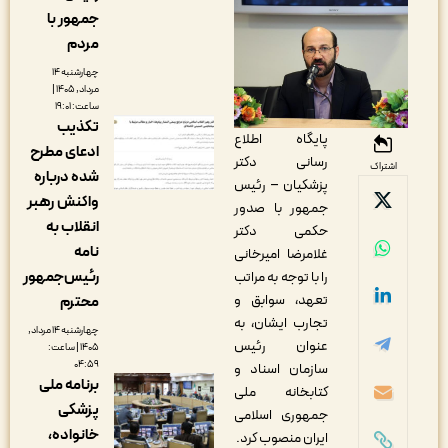
جمهور با
مردم
چهارشنبه ۱۴
مرداد, ۱۴۰۵ |
ساعت: ۱۹:۰۱
تکذیب
پایگاه اطلاع‌
ادعای مطرح
رسانی دکتر
اشتراک
شده درباره
پزشکیان – رئیس
واکنش رهبر
جمهور با صدور
انقلاب به
حکمی دکتر
نامه
غلامرضا امیرخانی
رئیس‌جمهور
را با توجه به مراتب
تعهد، سوابق و
محترم
تجارب ایشان، به
چهارشنبه ۱۴ مرداد,
عنوان رئیس
۱۴۰۵ | ساعت:
۰۴:۵۹
سازمان اسناد و
برنامه ملی
کتابخانه ملی
پزشکی
جمهوری اسلامی
خانواده،
ایران منصوب کرد.