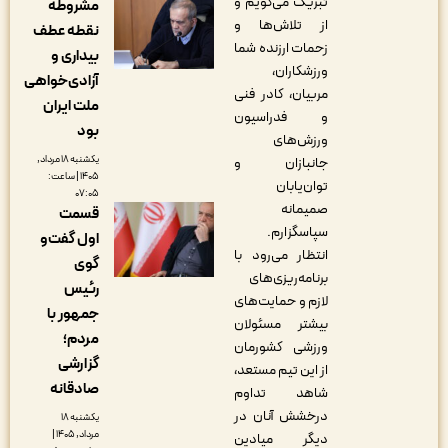
تبریک می‌گویم و
مشروطه
از تلاش‌ها و
نقطه عطف
زحمات ارزنده شما
بیداری و
ورزشکاران،
آزادی‌خواهی
مربیان، کادر فنی
ملت ایران
و فدراسیون
بود
ورزش‌های
یکشنبه ۱۸ مرداد,
جانبازان و
۱۴۰۵ | ساعت:
توان‌یابان
۰۷:۰۵
صمیمانه
قسمت
سپاسگزارم.
اول گفت‌و
انتظار می‌رود با
گوی
برنامه‌ریزی‌های
رئیس
لازم و حمایت‌های
جمهور با
بیشتر مسئولان
مردم؛
ورزشی کشورمان
گزارشی
از این تیم مستعد،
صادقانه
شاهد تداوم
درخشش آنان در
یکشنبه ۱۸
مرداد, ۱۴۰۵ |
دیگر میادین