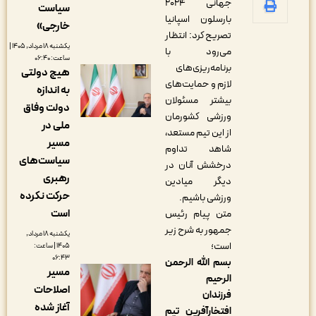
جهانی ۲۰۲۴
سیاست
بارسلون اسپانیا
خارجی»
تصریح کرد: انتظار
یکشنبه ۱۸ مرداد, ۱۴۰۵ |
می‌رود با
ساعت: ۰۶:۴۰
برنامه‌ریزی‌های
هیچ دولتی
لازم و حمایت‌های
به اندازه
بیشتر مسئولان
دولت وفاق
ورزشی کشورمان
ملی در
از این تیم مستعد،
مسیر
شاهد تداوم
سیاست‌های
درخشش آنان در
رهبری
دیگر میادین
حرکت نکرده
ورزشی باشیم.
است
متن پیام رئیس
جمهور به شرح زیر
یکشنبه ۱۸ مرداد,
است؛
۱۴۰۵ | ساعت:
۰۶:۴۳
بسم الله الرحمن
مسیر
الرحیم
اصلاحات
فرزندان
آغاز شده
افتخارآفرین تیم