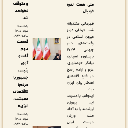
و متوقف
ملی هفت نفره
نخواهد
فوتبال
شد
قهرمانی مقتدرانه
یکشنبه ۱۸
شما جوانان عزیز
مرداد, ۱۴۰۵ |
ساعت: ۰۶:۴۶
میهن اسلامی در
قسمت
رقابت‌های جام
دوم
جهانی ۲۰۲۴
گفت‌و
بارسلون اسپانیا،
گوی
بیانگر خودباوری،
عزم و اراده راسخ
رئیس
در فتح قله‌های
جمهور با
افتخار برای ایران
مردم؛
بود.
«اقتصاد،
اینجانب با مسرت،
معیشت،
این پیروزی
انرژی»
ارزشمند را به آحاد
یکشنبه ۱۸
ملت ورزش
مرداد, ۱۴۰۵ |
دوست ایران
ساعت: ۰۶:۴۶