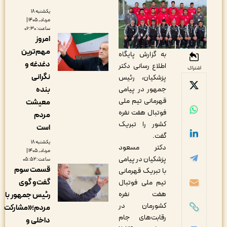
یکشنبه ۱۸
مرداد, ۱۴۰۵ |
ساعت: ۰۶:۳۰
امروز
مهم‌ترین
به گزارش پایگاه
دغدغه و
اطلاع رسانی دکتر
اشتراک
نگرانی
پزشکیان، رئیس
بنده
جمهور در پیامی
قهرمانی تیم ملی
معیشت
فوتبال هفت نفره
مردم
کشور را تبریک
است
گفت.
یکشنبه ۱۸
دکتر مسعود
مرداد, ۱۴۰۵ |
پزشکیان در پیامی
ساعت: ۰۵:۵۲
قسمت سوم
با تبریک قهرمانی
گفت‌و گوی
تیم ملی فوتبال
هفت نفره
رئیس جمهور با
کشورمان در
مردم؛«مشارکت
رقابت‌های جام
داخلی و