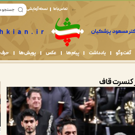
تماس با ما
نسخه آزمایشی
گفت و گو
یادداشت
پیام ها
عکس
پویش ها
حرف 
ر کنسرت قاف