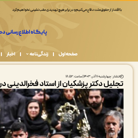
با اقتدار از حقوق ملت دفاع می‌کنیم و در برابر هیچ تهدیدی عقب‌نشینی نخواهیم کرد
صفحه اول
زندگی نامه
اخبار
انتشار : چهارشنبه ۷ آذر, ۱۴۰۳ | ساعت: ۱۸:۵۲
تجلیل دکتر پزشکیان از استاد فخرالدینی د