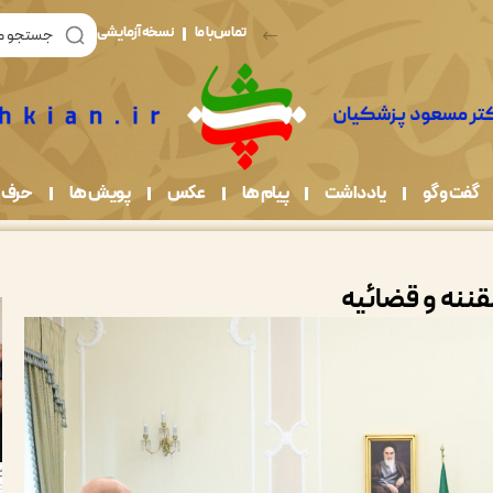
تماس با ما
نسخه آزمایشی
گفت و گو
یادداشت
پیام ها
عکس
پویش ها
حرف 
ننه و قضائیه