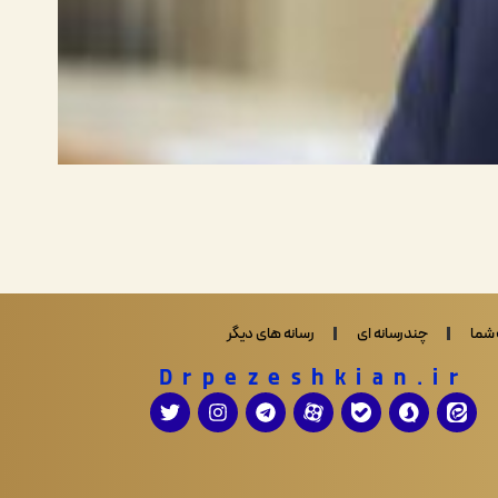
شما
چندرسانه ای
رسانه های دیگر
Drpezeshkian.ir