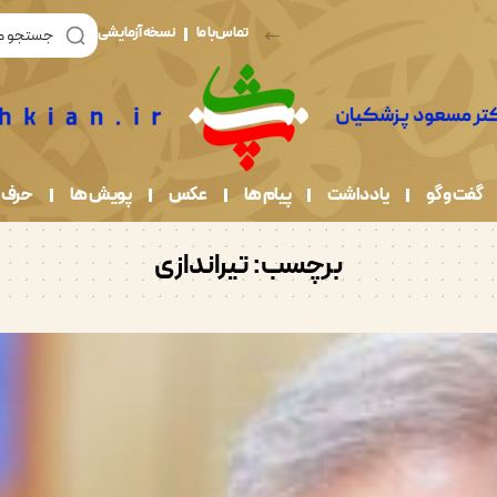
تماس با ما
نسخه آزمایشی
گفت و گو
یادداشت
پیام ها
عکس
پویش ها
حرف 
برچسب:
تیراندازی