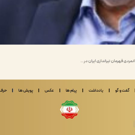
نمردی قهرمان تیراندازی ایران در…
گفت و گو
یادداشت
پیام ها
عکس
پویش ها
حرف 