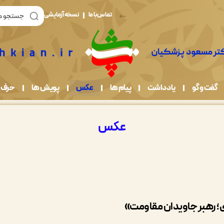
تماس با ما
نسخه آزمایشی
گفت و گو
یادداشت
پیام ها
عکس
پویش ها
حرف 
عکس
ی؛ رهبر جاویدان مقاومت»