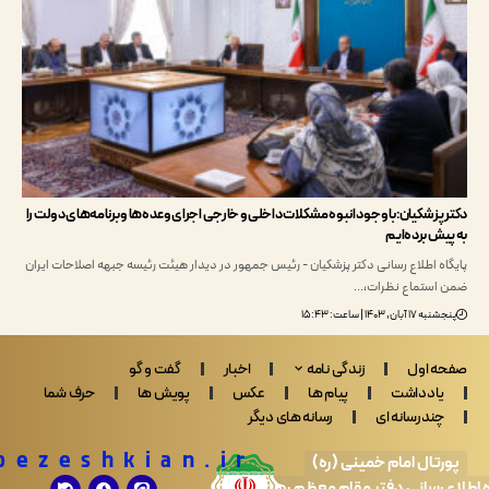
پزشکیان: با وجود انبوه مشکلات داخلی و خارجی اجرای وعده‌ها و برنامه‌های دولت را
ش برده‌ایم
ه اطلاع رسانی دکتر پزشکیان - رئیس جمهور در دیدار هیئت رئیسه جبهه اصلاحات ایران
ستماع نظرات،…
ن, ۱۴۰۳ | ساعت: ۱۵:۴۳
 اول
زندگی نامه
اخبار
گفت و گو
ادداشت
پیام ها
عکس
پویش ها
حرف شما
ندرسانه ای
رسانه های دیگر
Drpezeshkian.ir
تال امام خمینی (ره)
 رسانی دفتر مقام معظم رهبری