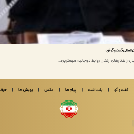
‌المللی گفت وگو کرد
باره راهکارهای ارتقای روابط دوجانبه، مهمترین…
گفت و گو
یادداشت
پیام ها
عکس
پویش ها
حرف 