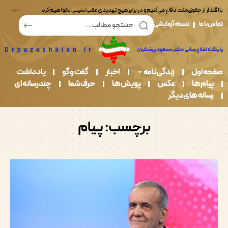
ر از حقوق ملت دفاع می‌کنیم و در برابر هیچ تهدیدی عقب‌نشینی نخواهیم کرد
ما
نسخه آزمایشی
اول
زندگی نامه
اخبار
گفت و گو
یادداشت
م ها
عکس
پویش ها
حرف شما
چندرسانه ای
نه های دیگر
برچسب:
پیام