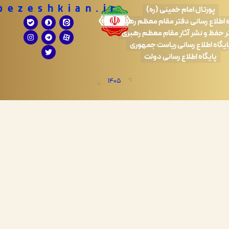
Drpezeshkian.ir
تال امام خمینی (ره)
 رسانی دفتر مقام معظم رهبری
 نشر آثار مقام معظم رهبری
طلاع رسانی ریاست جمهوری
اه اطلاع رسانی دولت
1405