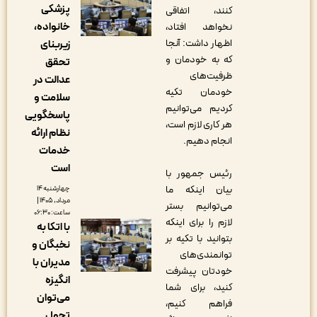
پزشکی
کنند، اتفاقی
خانواده،
نخواهد افتاد،
اظهار داشت: آنجا
زیربنای
که به خودمان و
تحقق
ظرفیت‌های
عدالت در
خودمان تکیه
سلامت و
کردیم می‌توانیم
پاسخگویی
هر کاری لازم است،
نظام ارائه
انجام دهیم.
خدمات
است
رئیس جمهور با
بیان اینکه ما
چهارشنبه ۱۴
مرداد, ۱۴۰۵ |
می‌توانیم بستر
ساعت: ۰۶:۳۰
لازم را برای اینکه
با اتکا به
بتوانید با تکیه بر
نخبگان و
توانمندی‌های
مدیران با
خودتان پیشرفت
انگیزه
کنید، برای شما
می‌توان
فراهم کنیم،
تحول