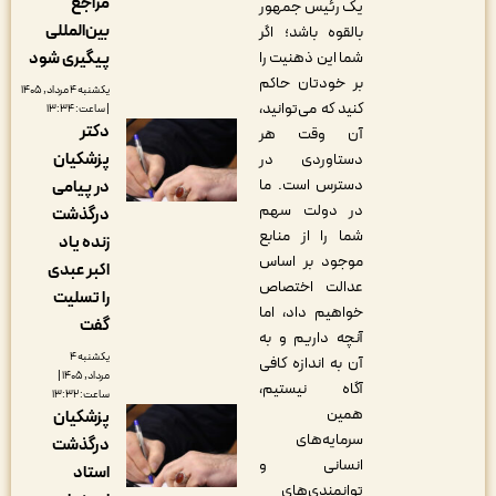
مراجع
یک رئیس جمهور
بین‌المللی
بالقوه باشد؛ اگر
شما این ذهنیت را
پیگیری شود
بر خودتان حاکم
یکشنبه ۴ مرداد, ۱۴۰۵
کنید که می‌توانید،
| ساعت: ۱۳:۳۴
دکتر
آن وقت هر
پزشکیان
دستاوردی در
دسترس است. ما
در پیامی
در دولت سهم
درگذشت
شما را از منابع
زنده یاد
موجود بر اساس
اکبر عبدی
عدالت اختصاص
را تسلیت
خواهیم داد، اما
گفت
آنچه داریم و به
یکشنبه ۴
آن به اندازه کافی
مرداد, ۱۴۰۵ |
آگاه نیستیم،
ساعت: ۱۳:۳۲
همین
پزشکیان
سرمایه‌های
درگذشت
انسانی و
استاد
توانمندی‌های