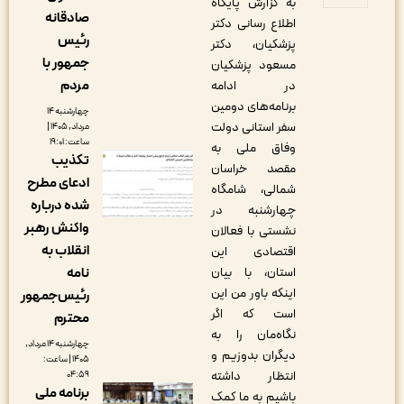
به گزارش پایگاه
صادقانه
اطلاع رسانی دکتر
رئیس
پزشکیان، دکتر
جمهور با
مسعود پزشکیان
مردم
در ادامه
برنامه‌های دومین
چهارشنبه ۱۴
سفر استانی دولت
مرداد, ۱۴۰۵ |
ساعت: ۱۹:۰۱
وفاق ملی به
تکذیب
مقصد خراسان
ادعای مطرح
شمالی، شامگاه
شده درباره
چهارشنبه در
واکنش رهبر
نشستی با فعالان
انقلاب به
اقتصادی این
استان، با بیان
نامه
اینکه باور من این
رئیس‌جمهور
است که اگر
محترم
نگاه‌مان را به
چهارشنبه ۱۴ مرداد,
دیگران بدوزیم و
۱۴۰۵ | ساعت:
انتظار داشته
۰۴:۵۹
برنامه ملی
باشیم به ما کمک