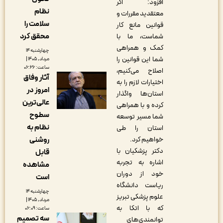
افزود: اگر
نظام
معتقدید مقررات و
سلامت را
قوانین مانع کار
محقق کرد
شماست، ما با
کمک و همراهی
چهارشنبه ۱۴
شما این قوانین را
مرداد, ۱۴۰۵ |
ساعت: ۰۶:۲۶
اصلاح می‌کنیم،
آثار وفاق
اختیارات لازم را به
امروز در
استان‌ها واگذار
عالی‌ترین
کرده و با همراهی
سطوح
شما مسیر توسعه
نظام به
استان را طی
خواهیم کرد.
روشنی
دکتر پزشکیان با
قابل
اشاره به تجربه
مشاهده
خود از دوران
است
ریاست دانشگاه
چهارشنبه ۱۴
علوم پزشکی تبریز
مرداد, ۱۴۰۵ |
که با اتکا به
ساعت: ۰۶:۰۹
سه تصمیم
توانمندی‌های