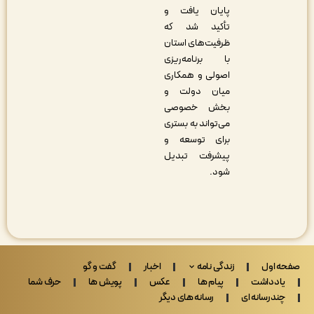
پایان یافت و
تأکید شد که
ظرفیت‌های استان
با برنامه‌ریزی
اصولی و همکاری
میان دولت و
بخش خصوصی
می‌تواند به بستری
برای توسعه و
پیشرفت تبدیل
شود.
 اول
زندگی نامه
اخبار
گفت و گو
ادداشت
پیام ها
عکس
پویش ها
حرف شما
ندرسانه ای
رسانه های دیگر