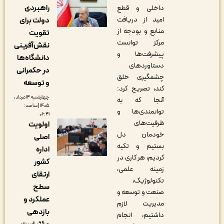
راهبردی
داخلی و قطع
امید از دریافت
دولت برای
منابع و بودجه از
تقویت
مرکز توانست
نقش‌آفرینی
پیشرفت‌ها و
دانشگاه‌ها
دستاوردهای
در حکمرانی
چشمگیری خلق
و توسعه
کند، تصریح کرد:
چهارشنبه ۱۴ مرداد,
آنجا که به
۱۴۰۵ | ساعت:
توانمندی‌ها و
۰۶:۴۱
ظرفیت‌های
اولویت
خودمان دل
اصلی
بستیم و تکیه
اداره
کردیم، هر کاری در
کشور
زمینه علمی،
ارتقای
تکنولوژیک،
سطح
صنعت و توسعه و
عملکرد و
مدیریت لازم
بازدهی
داشتیم، انجام