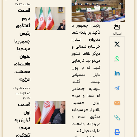
ساعت: ۲۰:۱۳
قسمت
دوم
رئیس جمهور با
گفتگوی
تأکید بر اینکه شما
رئیس
اشتراک
مدیران استان
جمهور با
خراسان شمالی و
مردم با
دیگر نقاط کشور
عنوان
می‌توانید کارهایی
«اقتصاد،
کنید که با پول
معیشت،
قابل دستیابی
انرژی»
نیست، گفت:
سرمایه اجتماعی
جمعه ۱۶ مرداد,
۱۴۰۵ | ساعت:
که شما و مردم
۲۰:۳۲
ایران هستید،
قسمت
بالاتر از هر سرمایه
اول
دیگری است و
گزارش به
می‌تواند وضعیت
مردم؛
ما را متحول کند.
گفتگوی