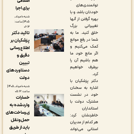
اسلامی
توانمندی‌های
برای اجرا
خودتان باشد و با
شنبه ۱۰ مرداد,
بهره گرفتن از آنها
۱۴۰۵ | ساعت:
تغییراتی بزرگ
۰۶:۱۲
خلق کنید. ما به
تاکید دکتر
شما در رفع موانع
پزشکیان بر
کمک می‌کنیم و
اطلاع‌رسانی
اگر مانع خود ما
دقیق و
هم باشیم آن را
تبیین
برطرف خواهیم
دستاوردهای
کرد.
دولت
دکتر پزشکیان با
شنبه ۱۰ مرداد, ۱۴۰۵ |
اشاره به سخنان
ساعت: ۰۵:۱۲
خود در نشست
خسارات
مشترک دولت با
واردشده به
استانداران
زیرساخت‌های
خاطرنشان کرد:
حمل‌ونقل
هر کدام از مدیران
باید از طریق
استانی می‌تواند