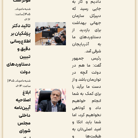
مؤثر است
دادیم و کار به
جایی رسید که
شنبه ۱۰ مرداد,
۱۴۰۵ | ساعت:
دبیرکل سازمان
۰۶:۱۶
جهانی بهداشت
تاکید دکتر
برای بازدید از
پزشکیان بر
دستاوردهای ما
اطلاع‌رسانی
به آذربایجان
دقیق و
شرقی آمد.
تبیین
رئیس جمهور
دستاوردهای
گفت: ما هم در
دولت
دولت آنچه در
توان‌مان باشد و از
شنبه ۱۰ مرداد, ۱۴۰۵ |
دست ما برآید را
ساعت: ۰۶:۱۴
ابلاغ
برای کمک به شما
اصلاحیه
انجام خواهیم
آیین‌نامه
داد و کوتاهی
نخواهیم کرد، اما
داخلی
شما باید اتکا و
مجلس
امید اصلی‌تان به
شورای
ظرفیت‌ها و