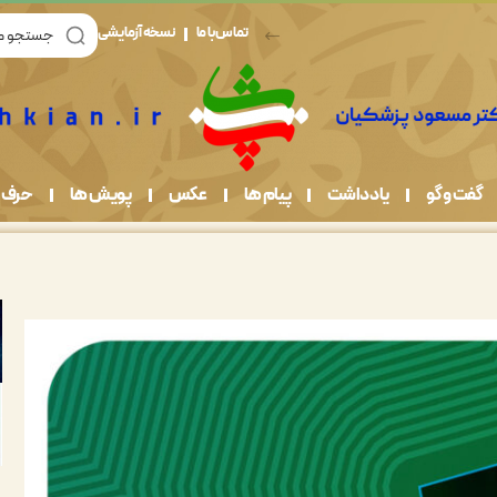
تماس با ما
نسخه آزمایشی
گفت و گو
یادداشت
پیام ها
عکس
پویش ها
حرف 