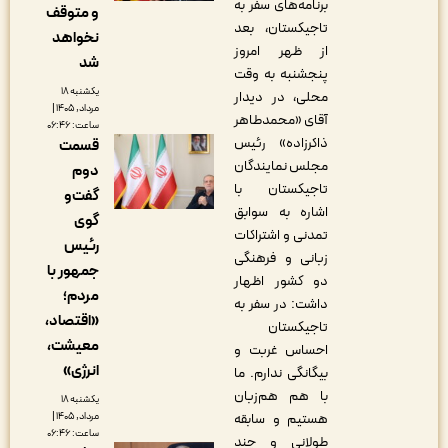
برنامه‌های سفر به
و متوقف
تاجیکستان، بعد
نخواهد
از ظهر امروز
شد
پنجشنبه به وقت
یکشنبه ۱۸
محلی، در دیدار
مرداد, ۱۴۰۵ |
آقای «محمدطاهر
ساعت: ۰۶:۴۶
ذاکرزاده» رئیس
قسمت
مجلس نمایندگان
دوم
تاجیکستان با
گفت‌و
اشاره به سوابق
گوی
تمدنی و اشتراکات
رئیس
زبانی و فرهنگی
جمهور با
دو کشور اظهار
مردم؛
داشت: در سفر به
«اقتصاد،
تاجیکستان
معیشت،
احساس غربت و
انرژی»
بیگانگی ندارم. ما
با هم هم‌زبان
یکشنبه ۱۸
مرداد, ۱۴۰۵ |
هستیم و سابقه
ساعت: ۰۶:۴۶
طولانی و چند