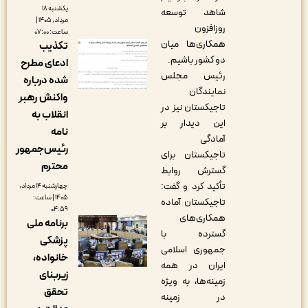
یکشنبه ۱۸
شاهد توسعه
مرداد, ۱۴۰۵ |
روزافزون
ساعت: ۰۷:۰۰
همکاری‌ها میان
تکذیب
دو کشور باشیم.
ادعای مطرح
رئیس مجلس
شده درباره
نمایندگان
واکنش رهبر
تاجیکستان نیز در
انقلاب به
این دیدار بر
نامه
آمادگی
رئیس‌جمهور
تاجیکستان برای
محترم
گسترش روابط
تأکید کرد و گفت:
چهارشنبه ۱۴ مرداد,
۱۴۰۵ | ساعت:
تاجیکستان آماده
۰۴:۵۹
همکاری‌های
برنامه ملی
گسترده با
پزشکی
جمهوری اسلامی
خانواده،
ایران در همه
زیربنای
زمینه‌ها، به ویژه
تحقق
در زمینه