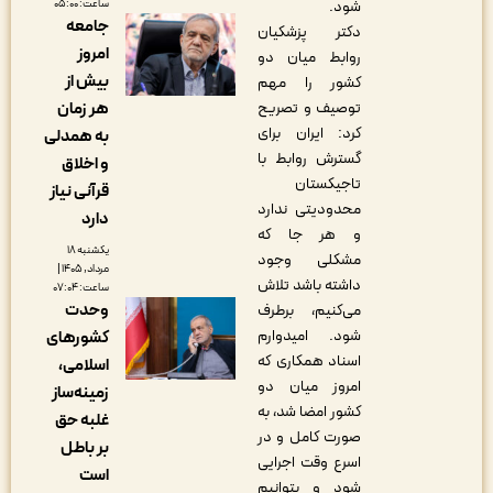
ساعت: ۰۵:۰۰
شود.
جامعه
دکتر پزشکیان
امروز
روابط میان دو
بیش از
کشور را مهم
هر زمان
توصیف و تصریح
کرد: ایران برای
به همدلی
گسترش روابط با
و اخلاق
تاجیکستان
قرآنی نیاز
محدودیتی ندارد
دارد
و هر جا که
یکشنبه ۱۸
مشکلی وجود
مرداد, ۱۴۰۵ |
داشته باشد تلاش
ساعت: ۰۷:۰۴
وحدت
می‌کنیم، برطرف
شود. امیدوارم
کشورهای
اسناد همکاری که
اسلامی،
امروز میان دو
زمینه‌ساز
کشور امضا شد، به
غلبه حق
صورت کامل و در
بر باطل
اسرع وقت اجرایی
است
شود و بتوانیم