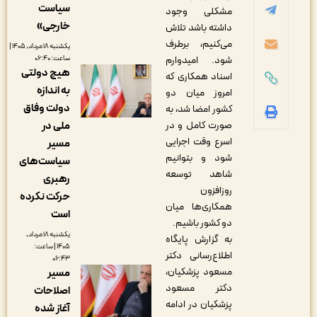
سیاست
مشکلی وجود
خارجی»
داشته باشد تلاش
می‌کنیم، برطرف
یکشنبه ۱۸ مرداد, ۱۴۰۵ |
ساعت: ۰۶:۴۰
شود. امیدوارم
هیچ دولتی
اسناد همکاری که
به اندازه
امروز میان دو
دولت وفاق
کشور امضا شد، به
ملی در
صورت کامل و در
اسرع وقت اجرایی
مسیر
شود و بتوانیم
سیاست‌های
شاهد توسعه
رهبری
روزافزون
حرکت نکرده
همکاری‌ها میان
است
دو کشور باشیم.
یکشنبه ۱۸ مرداد,
به گزارش پایگاه
۱۴۰۵ | ساعت:
اطلاع‌رسانی دکتر
۰۶:۴۳
مسعود پزشکیان،
مسیر
دکتر مسعود
اصلاحات
پزشکیان در ادامه
آغاز شده