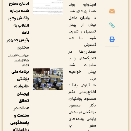
ادعای مطرح
امیدوارم روند
شده درباره
همکاری‌های شما
با ایرانیان داخل
واکنش رهبر
بیش از پیش
انقلاب به
تسهیل و تقویت
نامه
شود. ما هم
رئیس‌جمهور
گسترش
محترم
همکاری‌ها در
چهارشنبه ۱۴ مرداد,
تاجیکستان را با
۱۴۰۵ | ساعت:
مشورت شما
۰۴:۵۹
برنامه ملی
پیش خواهیم
برد.
پزشکی
به گزارش پایگاه
خانواده،
اطلاع‌رسانی دکتر
زیربنای
مسعود پزشکیان،
تحقق
دکتر مسعود
عدالت در
پزشکیان در بخش
سلامت و
پایانی برنامه‌های
پاسخگویی
سفر به
نظام ارائه