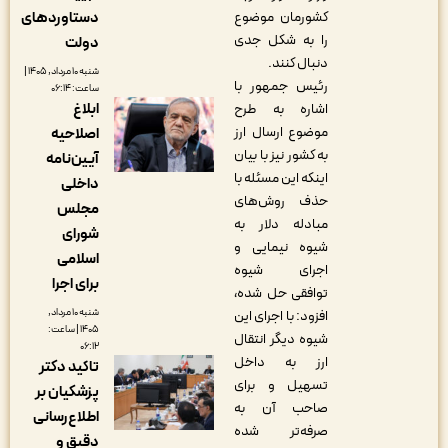
کشورمان موضوع
دستاوردهای
را به شکل جدی
دولت
دنبال کنند.
شنبه ۱۰ مرداد, ۱۴۰۵ |
رئیس جمهور با
ساعت: ۰۶:۱۴
ابلاغ
اشاره به طرح
موضوع ارسال ارز
اصلاحیه
به کشور نیز با بیان
آیین‌نامه
اینکه این مسئله با
داخلی
حذف روش‌های
مجلس
مبادله دلار به
شورای
شیوه نیمایی و
اسلامی
اجرای شیوه
برای اجرا
توافقی حل شده،
شنبه ۱۰ مرداد,
افزود: با اجرای این
۱۴۰۵ | ساعت:
شیوه دیگر انتقال
۰۶:۱۲
ارز به داخل
تاکید دکتر
تسهیل و برای
پزشکیان بر
صاحب آن به
اطلاع‌رسانی
صرفه‌تر شده
دقیق و