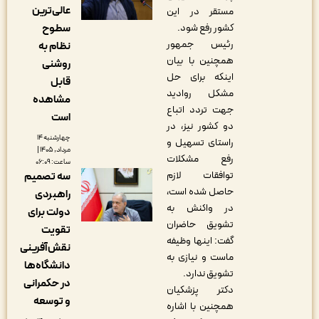
عالی‌ترین
مستقر در این
کشور رفع شود.
سطوح
رئیس جمهور
نظام به
همچنین با بیان
روشنی
اینکه برای حل
قابل
مشکل روادید
مشاهده
جهت تردد اتباع
است
دو کشور نیز، در
چهارشنبه ۱۴
راستای تسهیل و
مرداد, ۱۴۰۵ |
رفع مشکلات
ساعت: ۰۶:۰۹
توافقات لازم
سه تصمیم
حاصل شده است،
راهبردی
در واکنش به
دولت برای
تشویق حاضران
تقویت
گفت: اینها وظیفه
نقش‌آفرینی
ماست و نیازی به
دانشگاه‌ها
تشویق ندارد.
در حکمرانی
دکتر پزشکیان
و توسعه
همچنین با اشاره