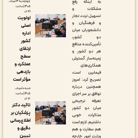
به اینکه رفع
چهارشنبه ۱۴ مرداد,
۱۴۰۵ | ساعت:
مشکلات و
۰۶:۴۱
تسهیل تردد تجار
اولویت
و فرهنگیان و
اصلی
دانشجویان میان
اداره
دو کشور،
کشور
تأمین‌کننده منافع
ارتقای
هر دو کشور و
سطح
زمینه‌ساز گسترش
عملکرد و
همکاری‌های
بازدهی
فیمابین است،
مؤثر است
تصریح کرد: امروز
همچنین درباره
شنبه ۱۰ مرداد,
توافق بر سر اجرای
۱۴۰۵ | ساعت:
۰۶:۱۶
تعرفه ترجیحی
تاکید دکتر
میان دو کشور
پزشکیان بر
مذاکرات خوبی
اطلاع‌رسانی
داشتیم. لازم است
دقیق و
هم سفارت و هم
تبیین
وزارت امور خارجه