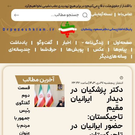
در قبال حفاظت از محیط زیست مسئولیم
ما
نسخه آزمایشی
اول
زندگی نامه
اخبار
گفت و گو
یادداشت
م ها
عکس
پویش ها
حرف شما
چندرسانه ای
نه های دیگر
آخرین مطالب
شار : پنجشنبه ۲۷ دی, ۱۴۰۳ | ساعت: ۲۳:۴۲
کتر پزشکیان در
قسمت
دوم
یدار ایرانیان
گفتگوی
قیم
رئیس
اجیکستان:
جمهور با
ضور ایرانیان در
مردم با
عنوان