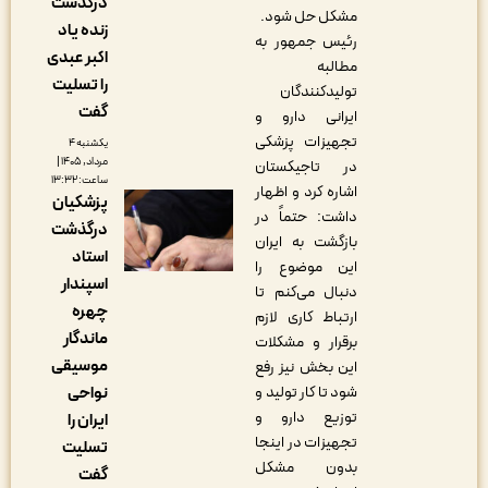
درگذشت
مشکل حل شود.
زنده یاد
رئیس جمهور به
اکبر عبدی
مطالبه
را تسلیت
تولیدکنندگان
گفت
ایرانی دارو و
تجهیزات پزشکی
یکشنبه ۴
مرداد, ۱۴۰۵ |
در تاجیکستان
ساعت: ۱۳:۳۲
اشاره کرد و اظهار
پزشکیان
داشت: حتماً در
درگذشت
بازگشت به ایران
استاد
این موضوع را
اسپندار
دنبال می‌کنم تا
چهره
ارتباط کاری لازم
ماندگار
برقرار و مشکلات
موسیقی
این بخش نیز رفع
شود تا کار تولید و
نواحی
توزیع دارو و
ایران را
تجهیزات در اینجا
تسلیت
بدون مشکل
گفت