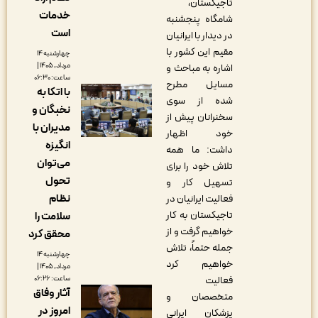
تاجیکستان،
خدمات
شامگاه پنجشنبه
است
در دیدار با ایرانیان
مقیم این کشور با
چهارشنبه ۱۴
مرداد, ۱۴۰۵ |
اشاره به مباحث و
ساعت: ۰۶:۳۰
مسایل مطرح
با اتکا به
شده از سوی
نخبگان و
سخنرانان پیش از
مدیران با
خود اظهار
انگیزه
داشت: ما همه
می‌توان
تلاش خود را برای
تحول
تسهیل کار و
نظام
فعالیت ایرانیان در
تاجیکستان به کار
سلامت را
خواهیم گرفت و از
محقق کرد
جمله حتماً، تلاش
چهارشنبه ۱۴
خواهیم کرد
مرداد, ۱۴۰۵ |
فعالیت
ساعت: ۰۶:۲۶
آثار وفاق
متخصصان و
امروز در
پزشکان ایرانی