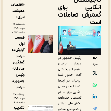
اجیکستان
«اقتصاد،
تکایی برای
معیشت،
سترش تعاملات
انرژی»
ست
پنجشنبه ۱۵
مرداد, ۱۴۰۵ |
ساعت: ۱۸:۳۷
قسمت
اول
گزارش به
مردم؛
رئیس جمهور در
گفتگوی
دیدار ایرانیان
اشتراک
صادقانه
مقیم تاجیکستان
رئیس
گفت: حضور شما
ایرانیان در اینجا
جمهور با
نقطه قوت و محل
مردم
اتکایی برای ما در
چهارشنبه ۱۴
گسترش تعاملات
مرداد, ۱۴۰۵ |
بخش‌های دولتی
ساعت: ۱۹:۰۱
تکذیب
و خصوصی است و