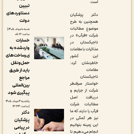
است.
تبیین
دستاوردهای
دکتر پزشکیان
دولت
همچنین به طرح
موضوع مطالبات
شنبه ۱۰ مرداد, ۱۴۰۵ |
ساعت: ۰۵:۱۲
شرکت «فرآب» در
خسارات
تاجیکستان در
واردشده به
مذاکرات با مقامات
زیرساخت‌های
این کشور
حمل‌ونقل
خاطرنشان کرد:
مقامات
باید از طریق
تاجیکستان
مراجع
خواستار صرفنظر
بین‌المللی
شرکت از جرایم و
پیگیری شود
دریافت اصل
یکشنبه ۴ مرداد, ۱۴۰۵
مطالبات شرکت
| ساعت: ۱۳:۳۴
فرآب را دارند که ما
دکتر
نیز هر کمکی در
پزشکیان
این زمینه بتوانیم
در پیامی
انجام می‌دهیم تا