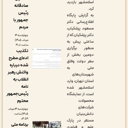
اسلامشهر بازدید
صادقانه
کرد.
رئیس
به گزارش پایگاه
جمهور با
اطلاع‌رسانی دکتر
مردم
مسعود پزشکیان،
دکتر پزشکیان که از
چهارشنبه ۱۴
مرداد, ۱۴۰۵ |
ساعتی پیش به
ساعت: ۱۹:۰۱
منظور برگزاری
تکذیب
دومین بخش از
ادعای مطرح
سفر دولت وفاق
شده درباره
ملی به
واکنش رهبر
شهرستان‌های
انقلاب به
استان تهران، وارد
نامه
اسلامشهر شده
رئیس‌جمهور
است، از نمایشگاه
محترم
محصولات
شرکت‌های
چهارشنبه ۱۴ مرداد,
دانش‌بنیان
۱۴۰۵ | ساعت:
۰۴:۵۹
مستقر در پارک
برنامه ملی
علم و فناوری