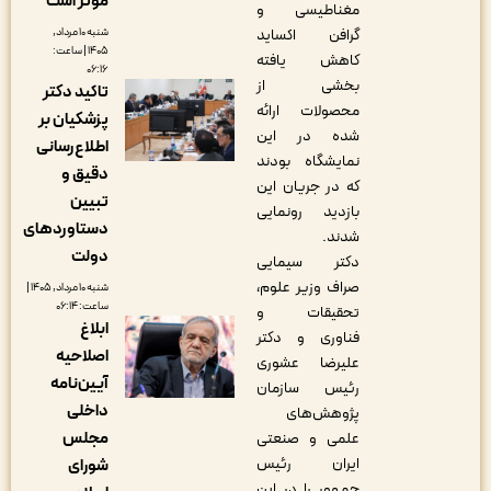
مؤثر است
مغناطیسی و
شنبه ۱۰ مرداد,
گرافن اکساید
۱۴۰۵ | ساعت:
کاهش یافته
۰۶:۱۶
بخشی از
تاکید دکتر
محصولات ارائه
پزشکیان بر
شده در این
اطلاع‌رسانی
نمایشگاه بودند
دقیق و
که در جریان این
تبیین
بازدید رونمایی
دستاوردهای
شدند.
دولت
دکتر سیمایی
صراف وزیر علوم،
شنبه ۱۰ مرداد, ۱۴۰۵ |
ساعت: ۰۶:۱۴
تحقیقات و
ابلاغ
فناوری و دکتر
اصلاحیه
علیرضا عشوری
آیین‌نامه
رئیس سازمان
داخلی
پژوهش‌های
مجلس
علمی و صنعتی
ایران رئیس
شورای
جمهور را در این