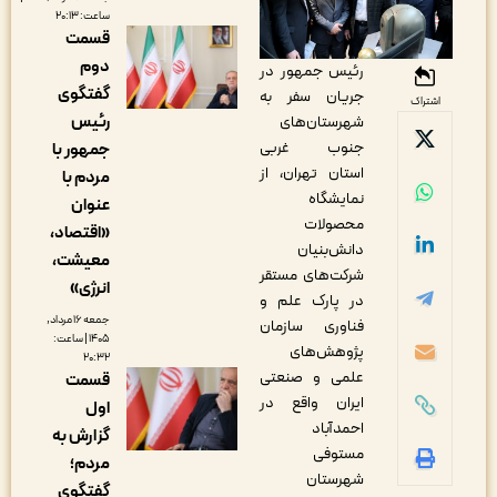
ساعت: ۲۰:۱۳
قسمت
دوم
رئیس جمهور در
گفتگوی
جریان سفر به
اشتراک
رئیس
شهرستان‌های
جنوب غربی
جمهور با
استان تهران، از
مردم با
نمایشگاه
عنوان
محصولات
«اقتصاد،
دانش‌بنیان
معیشت،
شرکت‌های مستقر
انرژی»
در پارک علم و
جمعه ۱۶ مرداد,
فناوری سازمان
۱۴۰۵ | ساعت:
پژوهش‌های
۲۰:۳۲
علمی و صنعتی
قسمت
ایران واقع در
اول
احمدآباد
گزارش به
مستوفی
مردم؛
شهرستان
گفتگوی