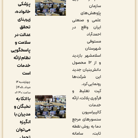
پزشکی
سازمان
خانواده،
پژوهش‌های
زیربنای
علمی و صنعتی
تحقق
ایران واقع در
احمدآباد
عدالت در
مستوفی
سلامت و
شهرستان
پاسخگویی
اسلامشهر بازدید
نظام ارائه
و از ۱۲ محصول
خدمات
دانش‌بنیان جدید
است
این شرکت‌ها
چهارشنبه ۱۴
رونمایی کرد.
مرداد, ۱۴۰۵ |
کیت تغلیظ و
ساعت: ۰۶:۳۰
فرآوری پلاکت، ارائه
با اتکا به
خدمات
نخبگان و
کالیبراسیون
مدیران با
سنسورهای مرجع
انگیزه
دما به روش نقطه
می‌توان
ثابت، سامانه
تحول