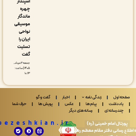
اسپندار
چهره
ماندگار
موسیقی
نواحی
ایران را
تسلیت
گفت
جمعه ۲ مرداد,
۱۴۰۵ | ساعت:
۱۰:۱۳
 اول
زندگی نامه
اخبار
گفت و گو
ادداشت
پیام ها
عکس
پویش ها
حرف شما
ندرسانه ای
رسانه های دیگر
Drpezeshkian.ir
تال امام خمینی (ره)
 رسانی دفتر مقام معظم رهبری