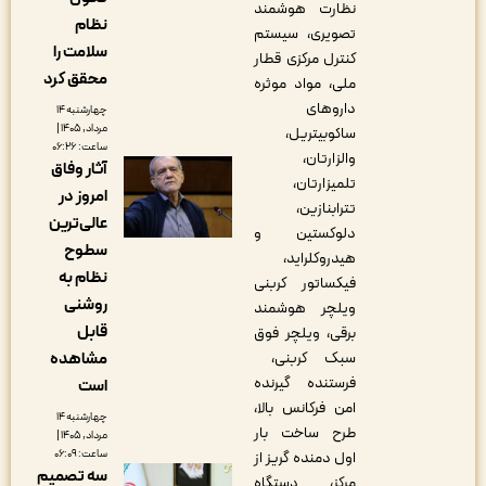
نظارت هوشمند
نظام
تصویری، سیستم
سلامت را
کنترل مرکزی قطار
محقق کرد
ملی، مواد موثره
داروهای
چهارشنبه ۱۴
مرداد, ۱۴۰۵ |
ساکوبیتریل،
ساعت: ۰۶:۲۶
والزارتان،
آثار وفاق
تلمیزارتان،
امروز در
تترابنازین،
عالی‌ترین
دلوکستین و
سطوح
هیدروکلراید،
نظام به
فیکساتور کربنی
روشنی
ویلچر هوشمند
قابل
برقی، ویلچر فوق
مشاهده
سبک کربنی،
فرستنده گیرنده
است
امن فرکانس بالا،
چهارشنبه ۱۴
طرح ساخت بار
مرداد, ۱۴۰۵ |
ساعت: ۰۶:۰۹
اول دمنده گریز از
سه تصمیم
مرکز، دستگاه