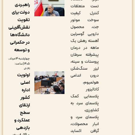
راهبردی
تست متعلقات
دولت برای
کنترل کیفیت
تقویت
سوخت موتور
جت، محصول
نقش‌آفرینی
دارویی گوسرلین
دانشگاه‌ها
آهسته رهش یک
در حکمرانی
ماهه در درمان
و توسعه
پیشرفته سرطان
چهارشنبه ۱۴ مرداد,
پروستات و سینه،
۱۴۰۵ | ساعت:
لیزر سنگ‌شکن
۰۶:۴۱
اولویت
درون اندامی
اصلی
هولمیوم،
کاتالیزور
اداره
پلاسمایی کمک
کشور
پلاسمای سرد به
ارتقای
کشاورزی،
سطح
پلاسمای سرد و
عملکرد و
انبار محصولات،
بازدهی
گرافن اکساید