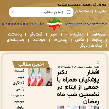
در قبال حفاظت از محیط زیست مسئولیم
ما
نسخه آزمایشی
اول
زندگی نامه
اخبار
گفت و گو
یادداشت
م ها
عکس
پویش ها
حرف شما
چندرسانه ای
نه های دیگر
آخرین مطالب
ار : یکشنبه ۱۲ اسفند, ۱۴۰۳ | ساعت: ۱۹:۵۷
فطار دکتر
قسمت
دوم
زشکیان همراه با
گفتگوی
معی از ایتام در
رئیس
خستین شب ماه
جمهور با
مضان
مردم با
عنوان