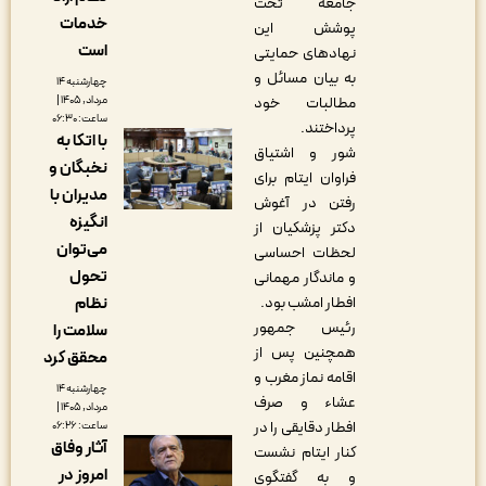
جامعه تحت
خدمات
پوشش این
است
نهادهای حمایتی
به بیان مسائل و
چهارشنبه ۱۴
مرداد, ۱۴۰۵ |
مطالبات خود
ساعت: ۰۶:۳۰
پرداختند.
با اتکا به
شور و اشتیاق
نخبگان و
فراوان ایتام برای
مدیران با
رفتن در آغوش
انگیزه
دکتر پزشکیان از
می‌توان
لحظات احساسی
تحول
و ماندگار مهمانی
نظام
افطار امشب بود.
رئیس جمهور
سلامت را
همچنین پس از
محقق کرد
اقامه نماز مغرب و
چهارشنبه ۱۴
عشاء و صرف
مرداد, ۱۴۰۵ |
افطار دقایقی را در
ساعت: ۰۶:۲۶
آثار وفاق
کنار ایتام نشست
امروز در
و به گفتگوی