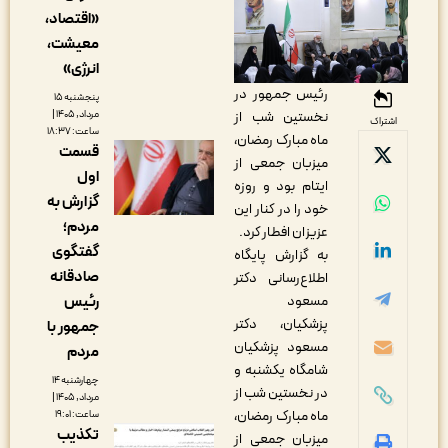
«اقتصاد،
معیشت،
انرژی»
رئیس جمهور در
پنجشنبه ۱۵
مرداد, ۱۴۰۵ |
نخستین شب از
اشتراک
ساعت: ۱۸:۳۷
ماه مبارک رمضان،
قسمت
میزبان جمعی از
اول
ایتام بود و روزه
گزارش به
خود را در کنار این
مردم؛
عزیزان افطار کرد.
گفتگوی
به گزارش پایگاه
صادقانه
اطلاع‌رسانی دکتر
رئیس
مسعود
پزشکیان، دکتر
جمهور با
مسعود پزشکیان
مردم
شامگاه یکشنبه و
چهارشنبه ۱۴
در نخستین شب از
مرداد, ۱۴۰۵ |
ماه مبارک رمضان،
ساعت: ۱۹:۰۱
تکذیب
میزبان جمعی از