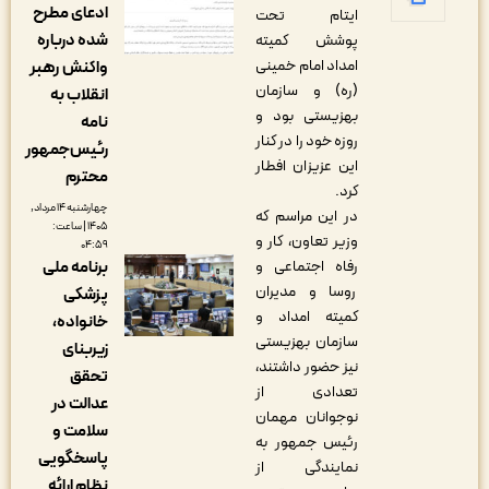
ادعای مطرح
ایتام تحت
شده درباره
پوشش کمیته
امداد امام خمینی
واکنش رهبر
(ره) و سازمان
انقلاب به
بهزیستی بود و
نامه
روزه خود را در کنار
رئیس‌جمهور
این عزیزان افطار
محترم
کرد.
چهارشنبه ۱۴ مرداد,
در این مراسم که
۱۴۰۵ | ساعت:
وزیر تعاون، کار و
۰۴:۵۹
برنامه ملی
رفاه اجتماعی و
روسا و مدیران
پزشکی
کمیته امداد و
خانواده،
سازمان بهزیستی
زیربنای
نیز حضور داشتند،
تحقق
تعدادی از
عدالت در
نوجوانان مهمان
سلامت و
رئیس جمهور به
پاسخگویی
نمایندگی از
نظام ارائه