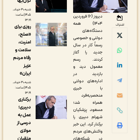
گران‌بها
شنبه ۳۰ خرداد,
۱۴۰۵ | ساعت:
دیروز (۱۶ فروردین
۱۳:۲۱
۱۴۰۴) همه
اشتراک
روزی برای
دستگاه‌های
«صلح،
دولتی و خصوصی
امنیت،
رسماً کار در سال
سلامت و
جدید را آغاز
رفاه مردم
کردند. رسم
عزیز
معمول دید و
ایران»
بازدید در
اداره‌های دولتی
شنبه ۳۰ خرداد,
با خبری
۱۴۰۵ | ساعت:
۱۳:۱۹
منحصربه‌فرد
برکناری
همراه شد؛
دبیری؛
مسعود پزشکیان
عمل به
شهرام دبیری را
درسی از
برکنار کرد. این خبر
مولای
واکنش‌های مردم
متقیان
در شبکه‌های