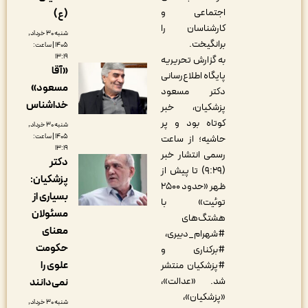
اجتماعی و
(ع)
کارشناسان را
شنبه ۳۰ خرداد,
برانگیخت.
۱۴۰۵ | ساعت:
۱۳:۱۹
به گزارش تحریریه
«آقا
پایگاه اطلاع‌رسانی
مسعود»
دکتر مسعود
خداشناس
پزشکیان، خبر
کوتاه بود و پر
شنبه ۳۰ خرداد,
۱۴۰۵ | ساعت:
حاشیه؛ از ساعت
۱۳:۱۹
رسمی انتشار خبر
دکتر
(۹:۲۹) تا پیش از
پزشکیان:
ظهر «حدود ۲۵۰۰
بسیاری از
توئیت» با
مسئولان
هشتگ‌های
معنای
#شهرام_دبیری،‌
حکومت
#برکناری و‌
علوی را
#پزشکیان منتشر
شد. «عدالت»،
نمی‌دانند
«پزشکیان»،
شنبه ۳۰ خرداد,