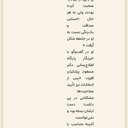
صحبت کرده
بودند ولی به هر
حال احساس
صداقت و
یک‌رنگی نسبت به
او در جامعه شکل
گرفت.»
او در گفت‌وگو با
خبرنگار پایگاه
اطلاع‌رسانی دکتر
مسعود پزشکیان
افزود: «پس از
انتخابات نیز تأیید
صلاحیت‌ها
مشکلاتی در پی
داشت؛ دست
ایشان بسته بود و
نمی‌توانست
کابینه متناسب با