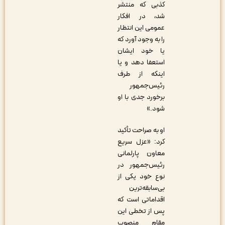
کذبی که منتشر
شد، در افکار
عمومی این انتظار
را به وجود آورد که
یا خود ایشان
استعفا دهد و یا
اینکه از طرف
رئیس‌جمهور
برخورد جدی با او
شود.»
او به صراحت تأکید
کرد: «عزل سریع
معاون پارلمانی
رئیس‌جمهور در
نوع خود یکی از
بی‌سابقه‌ترین
اقداماتی است که
پس از تخطی این
مقام منصوب