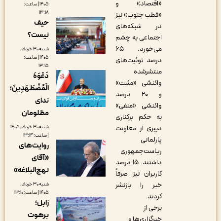
«اقتصاد» و
۱۴۰۵ | ساعت:
۱۳:۱۸
«قطب جنوب» نیز
حیف
در شبکه‌های
نیست؟
اجتماعی به چشم
می‌خورد. ۶۵
شنبه ۳۰ خرداد,
۱۴۰۵ | ساعت:
درصد توئیت‌های
۱۳:۱۵
منتشرشده
دَعْوَهَ
واکنشی «مثبت»
الْمُضْطَهَدِینَ؛
و ۲۰ درصد
ندای
واکنشی «منفی»
مظلومان
به حکم برکناری
شنبه ۳۰ خرداد, ۱۴۰۵
دبیری از معاونت
| ساعت: ۱۳:۱۴
پارلمانی
روایت‌های
ریاست‌جمهوری
«آقای
داشتند. ۱۵ درصد
نهج‌البلاغه»
کاربران نیز صرفاً
خبر را بازنشر
شنبه ۳۰ خرداد,
۱۴۰۵ | ساعت: ۱۳:۱۰
کردند.
زابل؛
برخی از
برهوت
خبرگزاری‌ها و