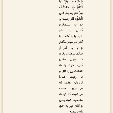
بِرَعِیَّتِکَ، وَإِعْذَاراً
تَبْلُغُ بِهِ حَاجَتَکَ
مِنْ تَقْوِیمِهِمْ عَلَى
الْحَقِّ؛ اگر رعیت بر
تو به ستمگرى
گمان برد، عذر
خود را به آشکارا با
آنان در میان بگذار
و با این کار از
بدگمانی‌شان بکاه،
که چون چنین
کنى، خود را به
عدالت پرورده‌اى و
با رعیت مدارا
کرده‌اى. عذرى که
مى‌آورى سبب
مى‌شود که تو به
مقصود خود رسى
و آنان نیز به حق
راه یابند.»