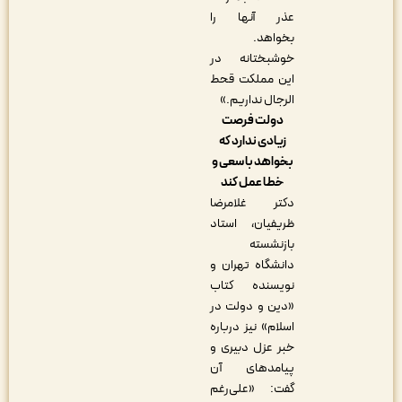
عذر آنها را
بخواهد.
خوشبختانه در
این مملکت قحط
الرجال نداریم.»
دولت فرصت
زیادی ندارد که
بخواهد با سعی و
خطا عمل کند
دکتر غلامرضا
ظریفیان، استاد
بازنشسته
دانشگاه تهران و
نویسنده کتاب
«دین و دولت در
اسلام» نیز درباره
خبر عزل دبیری و
پیامدهای آن
گفت: «علی‌رغم