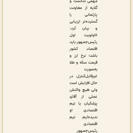
مهمی ندانست و
گلایه از معاونت
پارلمانی را
گسترده‌تر ارزیابی
و بیان کرد:
«اولویت اول
رئیس‌جمهور باید
اقتصاد کشور
باشد؛ نرخ ارز و
قیمت سکه و طلا
به‌صورت
غیرقابل‌کنترل در
حال افزایش است
ولی هیچ واکنش
عملی از آقای
پزشکیان یا تیم
اقتصادی او
ندیده‌ایم. تیم
اقتصادی
رئیس‌جمهور