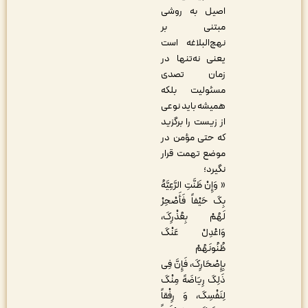
اصیل به روشی
مبتنی بر
نهج‌البلاغه است
یعنی نه‌تنها در
زمان تصدی
مسئولیت بلکه
همیشه باید نوعی
از زیست را برگزید
که حتی مؤمن در
موضع تهمت قرار
نگیرد؛
« وَإِنْ ظَنَّتِ الرَّعِیَّهُ
بِکَ حَیْفاً فَأَصْحِرْ
لَهُمْ بِعُذْرِکَ،
وَاعْدِلْ عَنْکَ
ظُنُونَهُمْ
بِإِصْحَارِکَ، فَإِنَّ فِی
ذَلِکَ رِیَاضَهً مِنْکَ
لِنَفْسِکَ، وَ رِفْقاً