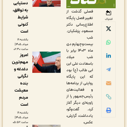
دستیابی
به توافق،
فصلی گذشت از
شرایط
تغییر فصل پایگاه
اشتراک
کنونی
اطلاع‌رسانی دکتر
مسعود پزشکیان.
است
شب
یکشنبه ۱۸
بیست‌وچهارم دی
مرداد, ۱۴۰۵ |
ساعت: ۰۶:۳۰
ماه ۱۴۰۳ برابر با
امروز
شب میلاد
مهم‌ترین
باسعادت علی ابن
دغدغه و
ابی طالب (ع) بود
نگرانی
که این پایگاه
روایتی از برنامه‌ها
بنده
و فعالیت‎‌های
معیشت
رئیس‌جمهور را از
مردم
زاویه‌ای دیگر آغاز
است
کرد. گفت‌وگو،
یکشنبه ۱۸
یادداشت، گزارش،
مرداد, ۱۴۰۵ |
عکس،
ساعت: ۰۵:۵۲