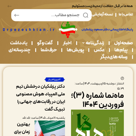
در قبال حفاظت از محیط زیست مسئولیم
ما
نسخه آزمایشی
اول
زندگی نامه
اخبار
گفت و گو
یادداشت
م ها
عکس
پویش ها
حرف شما
چندرسانه ای
نه های دیگر
انتشار : دوشنبه ۱۵ اردیبهشت, ۱۴۰۴ | ساعت:
دکتر پزشکیان درخشش تیم
۱۵:۲
ماه‌نما شماره (۳)؛
ملی المپیاد هوش مصنوعی
ایران در رقابت‌های جهانی را
روردین ۱۴۰۴
تبریک گفت
یکشنبه ۱۸ مرداد, ۱۴۰۵ | ساعت: ۰۵:۰۵
بهترین
زمان برای