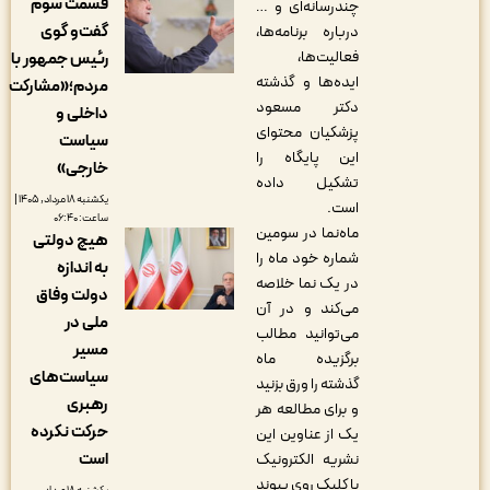
قسمت سوم
چندرسانه‌ای و …
گفت‌و گوی
درباره برنامه‌ها،
فعالیت‌ها،
رئیس جمهور با
ایده‌ها و گذشته
مردم؛«مشارکت
دکتر مسعود
داخلی و
پزشکیان محتوای
سیاست
این پایگاه را
خارجی»
تشکیل داده
یکشنبه ۱۸ مرداد, ۱۴۰۵ |
است.
ساعت: ۰۶:۴۰
ماه‌نما در سومین
هیچ دولتی
شماره خود ماه را
به اندازه
در یک نما خلاصه
دولت وفاق
می‌کند و در آن
ملی در
می‌توانید مطالب
مسیر
برگزیده ماه
سیاست‌های
گذشته را ورق بزنید
رهبری
و برای مطالعه هر
حرکت نکرده
یک از عناوین این
است
نشریه الکترونیک
با کلیک روی پیوند