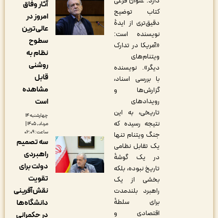
دارد. عنوان فرعی
آثار وفاق
کتاب توضیح
امروز در
دقیق‌تری از ایدۀ
عالی‌ترین
نویسنده است:
سطوح
«آمریکا در تدارک
نظام به
ویتنام‌های
روشنی
دیگر». نویسنده
قابل
با بررسی اسناد،
مشاهده
گزارش‌ها و
است
رویدادهای
تاریخی، به این
چهارشنبه ۱۴
نتیجه رسیده که
مرداد, ۱۴۰۵ |
ساعت: ۰۶:۰۹
جنگ ویتنام تنها
سه تصمیم
یک تقابل نظامی
راهبردی
در یک گوشۀ
دولت برای
تاریخ نبوده، بلکه
تقویت
بخشی از یک
نقش‌آفرینی
راهبرد بلندمدت
برای سلطۀ
دانشگاه‌ها
اقتصادی و
در حکمرانی