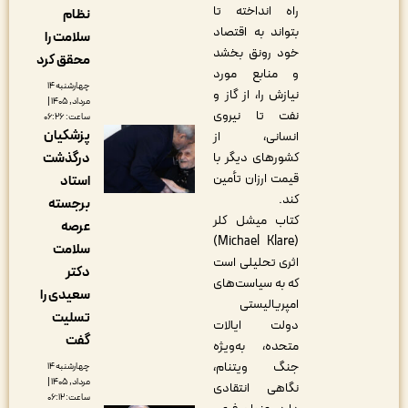
راه انداخته تا
نظام
بتواند به اقتصاد
سلامت را
خود رونق بخشد
محقق کرد
و منابع مورد
چهارشنبه ۱۴
نیازش را، از گاز و
مرداد, ۱۴۰۵ |
نفت تا نیروی
ساعت: ۰۶:۲۶
پزشکیان
انسانی، از
درگذشت
کشورهای دیگر با
قیمت ارزان تأمین
استاد
کند.
برجسته
کتاب میشل کلر
عرصه
(Michael Klare)
سلامت
اثری تحلیلی است
دکتر
که به سیاست‌های
سعیدی را
امپریالیستی
تسلیت
دولت ایالات
گفت
متحده، به‌ویژه
جنگ ویتنام،
چهارشنبه ۱۴
مرداد, ۱۴۰۵ |
نگاهی انتقادی
ساعت: ۰۶:۱۲