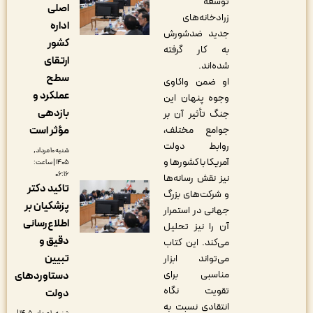
توسعۀ
اصلی
زرادخانه‌های
اداره
جدید ضدشورش
کشور
به کار گرفته
ارتقای
شده‌اند.
سطح
او ضمن واکاوی
عملکرد و
وجوه پنهان این
بازدهی
جنگ تأثیر آن بر
مؤثر است
جوامع مختلف،
روابط دولت
شنبه ۱۰ مرداد,
آمریکا با کشورها و
۱۴۰۵ | ساعت:
۰۶:۱۶
نیز نقش رسانه‌ها
تاکید دکتر
و شرکت‌های بزرگ
پزشکیان بر
جهانی در استمرار
اطلاع‌رسانی
آن را نیز تحلیل
دقیق و
می‌کند. این کتاب
تبیین
می‌تواند ابزار
مناسبی برای
دستاوردهای
تقویت نگاه
دولت
انتقادی نسبت به