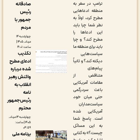
ترامپ در سفر به
صادقانه
منطقه ادعاهایی
رئیس
مطرح کرد، اولاً به
جمهور با
نظر شما چرا باید
مردم
این ادعاها را
چهارشنبه ۱۴
مطرح کند؟ و چرا
مرداد, ۱۴۰۵ |
باید برای منطقه ما
ساعت: ۱۹:۰۱
تکذیب
سیاست‌هایی
ادعای مطرح
دیکته کند؟ و ثانیاً
پیام‌های
شده درباره
متناقض از
واکنش رهبر
مقامات آمریکایی
انقلاب به
باعث سردرگمی
نامه
حتی میان خود
رئیس‌جمهور
سیاست‌مداران
محترم
آمریکایی شده
چهارشنبه ۱۴ مرداد,
است. پاسخ شما
۱۴۰۵ | ساعت:
به این مسائل
۰۴:۵۹
چیست؟» به کتابی
برنامه ملی