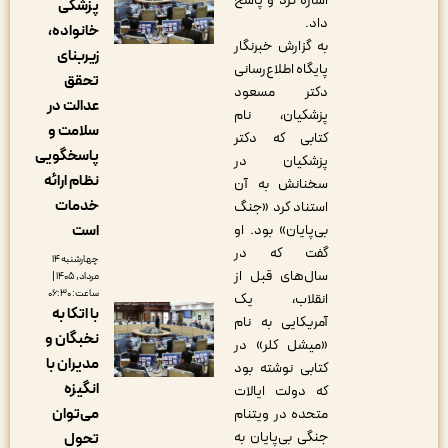
اشاره کرد و پاسخ
پزشکی
داد.
خانواده،
به گزارش خبرنگار
زیربنای
پایگاه اطلاع‌رسانی
تحقق
دکتر مسعود
عدالت در
پزشکیان، نام
سلامت و
کتابی که دکتر
پاسخگویی
پزشکیان در
نظام ارائه
سخنانش به آن
خدمات
استناد کرد «جنگ
است
بی‌پایان» بود. او
گفت که در
چهارشنبه ۱۴
سال‌های قبل از
مرداد, ۱۴۰۵ |
ساعت: ۰۶:۳۰
انقلاب، یک
با اتکا به
آمریکایی به نام
نخبگان و
«میشل کلر» در
مدیران با
کتابی نوشته بود
انگیزه
که دولت ایالات
می‌توان
متحده در ویتنام
جنگی بی‌پایان به
تحول