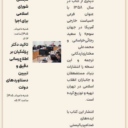
دیگری از کتاب در
شورای
سال ۱۳۵۸ با
اسلامی
عنوان فرعی
برای اجرا
«سیاست خارجی
آمریکا در جهان
شنبه ۱۰ مرداد,
سوم» را سعید
۱۴۰۵ | ساعت:
۰۶:۱۲
رجائی‌خراسانی و
تاکید دکتر
محمد‌علی
پزشکیان بر
مختاری‌اردکانی
اطلاع‌رسانی
ترجمه و این
دقیق و
نسخه را انتشارات
تبیین
بنیاد مستضعفان
و جانبازان انقلاب
دستاوردهای
اسلامی در تهران
دولت
تهیه و توزیع کرده
شنبه ۱۰ مرداد, ۱۴۰۵ |
است.
ساعت: ۰۵:۱۲
انتشار این کتاب با
ایده‌های
ضدامپریالیستی