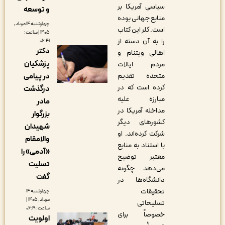
سیاسی آمریکا بر
و توسعه
منابع جهانی بوده
چهارشنبه ۱۴ مرداد,
است. کلر این کتاب
۱۴۰۵ | ساعت:
را به آن دسته از
۰۶:۴۱
دکتر
اهالی ویتنام و
پزشکیان
مردم ایالات
در پیامی
متحده تقدیم
کرده است که در
درگذشت
مبارزه علیه
مادر
مداخله آمریکا در
بزرگوار
کشورهای دیگر
شهیدان
شرکت کرده‌اند. او
والامقام
با استناد به منابع
«آدمی» را
معتبر توضیح
تسلیت
می‌دهد چگونه
گفت
دانشگاه‌ها در
تحقیقات
چهارشنبه ۱۴
مرداد, ۱۴۰۵ |
تسلیحاتی
ساعت: ۰۶:۱۹
خصوصاً برای
اولویت