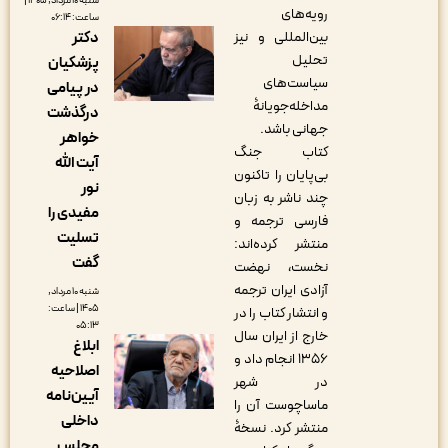
شنبه ۱۰ مرداد, ۱۴۰۵ |
رویه‌های
ساعت: ۰۶:۱۴
دکتر
بین‌المللی و نیز
تحلیل
پزشکیان
سیاست‌های
در پیامی
مداخله‌جویانۀ
درگذشت
جهانی باشد.
خواهر
کتاب جنگ
آیت الله
بی‌پایان را تاکنون
نور
چند ناشر به زبان
مفیدی را
فارسی ترجمه و
تسلیت
منتشر کرده‌اند‌:
گفت
نخست، ن‍ه‍ض‍ت‌
آزادی‌ ای‍ران‌ ت‍رج‍م‍ه‌
شنبه ۱۰ مرداد,
۱۴۰۵ | ساعت:
و انتشار کتاب را در
۰۵:۱۳
خارج از ایران سال
ابلاغ
۱۳۵۶ انجام داد و
اصلاحیه
در شهر
آیین‌نامه
ماساچوست آن را
داخلی
منتشر کرد. نسخۀ
مجلس