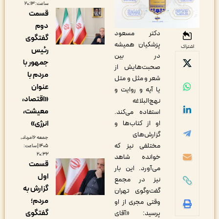
ساعت: ۲۰:۱۳
قسمت
دوم
دکتر مسعود
گفتگوی
پزشکیان همیشه
اشتراک
رئیس
در بین
جمهور با
صحبت‌هایش از
مردم با
شعر و مثل و متل
عنوان
یا آیه و روایت و
«اقتصاد،
نهج‌البلاغه
معیشت،
استفاده می‌کند.
انرژی»
او از کتاب‌ها و
گزارش‌های
جمعه ۱۶ مرداد,
مختلفی نیز که
۱۴۰۵ | ساعت:
۲۰:۳۲
خوانده شاهد
قسمت
می‌آورد. این بار
اول
نیز در مجمع
گزارش به
گفت‌وگوی تهران
مردم؛
وقتی مجری از او
گفتگوی
پرسید: «آقای