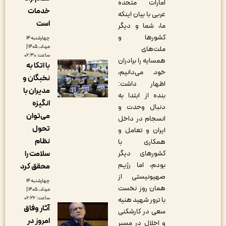
امارات متحده
خدمات
عربی با بیان اینکه
است
ما، شما و دیگر
کشورها و
چهارشنبه ۱۴
مرداد, ۱۴۰۵ |
ملت‌های
ساعت: ۰۶:۳۰
همسایه را برادران
با اتکا به
خود می‌دانیم،
نخبگان و
اظهار داشت:
مدیران با
بنده از ابتدا به
انگیزه
دنبال وحدت و
می‌توان
انسجام در داخل
تحول
ایران و تعامل و
نظام
همکاری با
سلامت را
کشورهای دیگر
بودم، اما رژیم
محقق کرد
صهیونیستی از
چهارشنبه ۱۴
همان روز نخست
مرداد, ۱۴۰۵ |
ساعت: ۰۶:۲۶
با ترور شهید هنیه
آثار وفاق
سعی در کارشکنی
امروز در
و اخلال در مسیر