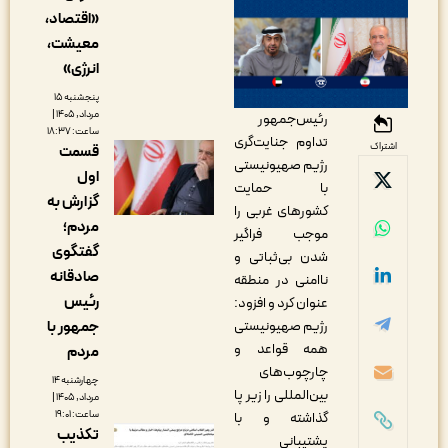
«اقتصاد،
معیشت،
انرژی»
پنجشنبه ۱۵
مرداد, ۱۴۰۵ |
رئیس‌جمهور
ساعت: ۱۸:۳۷
تداوم جنایت‌گری
اشتراک
قسمت
رژیم صهیونیستی
اول
با حمایت
گزارش به
کشورهای غربی را
مردم؛
موجب فراگیر
گفتگوی
شدن بی‌ثباتی و
صادقانه
ناامنی در منطقه
رئیس
عنوان کرد و افزود:
جمهور با
رژیم صهیونیستی
همه قواعد و
مردم
چارچوب‌های
چهارشنبه ۱۴
بین‌المللی را زیر پا
مرداد, ۱۴۰۵ |
ساعت: ۱۹:۰۱
گذاشته و با
تکذیب
پشتیبانی