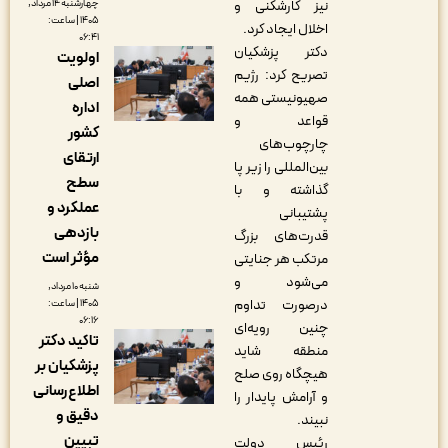
چهارشنبه ۱۴ مرداد,
نیز کارشکنی و
۱۴۰۵ | ساعت:
اخلال ایجاد کرد.
۰۶:۴۱
دکتر پزشکیان
اولویت
تصریح کرد: رژیم
اصلی
صهیونیستی همه
اداره
قواعد و
کشور
چارچوب‌های
ارتقای
بین‌المللی را زیر پا
سطح
گذاشته و با
عملکرد و
پشتیبانی
بازدهی
قدرت‌های بزرگ
مؤثر است
مرتکب هر جنایتی
می‌شود و
شنبه ۱۰ مرداد,
درصورت تداوم
۱۴۰۵ | ساعت:
۰۶:۱۶
چنین رویه‌ای
تاکید دکتر
منطقه شاید
پزشکیان بر
هیچگاه روی صلح
اطلاع‌رسانی
و آرامش پایدار را
دقیق و
نبیند.
تبیین
رئیس دولت