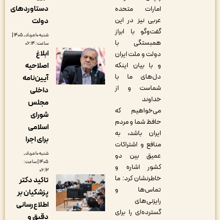
دستاوردهای
امارات متحده
عربی نیز در این
دولت
گفت‌وگو با ابراز
شنبه ۱۰ مرداد, ۱۴۰۵ |
همبستگی با
ساعت: ۰۶:۱۴
ابلاغ
دولت و ملت ایران
اصلاحیه
و با بیان اینکه
دل‌های ما با
آیین‌نامه
شماست و از
داخلی
خداوند
مجلس
می‌خواهیم که
شورای
حافظ شما و مردم
اسلامی
ایران باشد، به
برای اجرا
منافع و اشتراکات
شنبه ۱۰ مرداد,
عمیق بین دو
۱۴۰۵ | ساعت:
کشور اشاره و
۰۶:۱۲
خاطرنشان کرد: ما
تاکید دکتر
تماس‌ها و
پزشکیان بر
رایزنی‌های
اطلاع‌رسانی
گسترده‌ای را برای
دقیق و