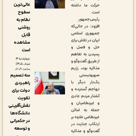
عالی‌ترین
حرکت ما داشته
سطوح
است.
رئیس‌جمهور
نظام به
افزود: در حالی‌که
روشنی
جمهوری اسلامی
قابل
ایران در تلاش برای
مشاهده
حل و فصل و
است
رسیدن به تفاهم
چهارشنبه ۱۴
از طریق گفت‌وگو و
مرداد, ۱۴۰۵ |
مذاکره بود، رژیم
ساعت: ۰۶:۰۹
سه تصمیم
صهیونیستی
یک‌بار دیگر با
راهبردی
تهاجم گسترده و
دولت برای
کشتار مردم عادی
تقویت
و غیرنظامیان و
نقش‌آفرینی
حمله به اماکن
دانشگاه‌ها
غیرنظامی علاوه بر
در حکمرانی
ارتکاب جنایت در
و توسعه
گفت‌وگو و مذاکره