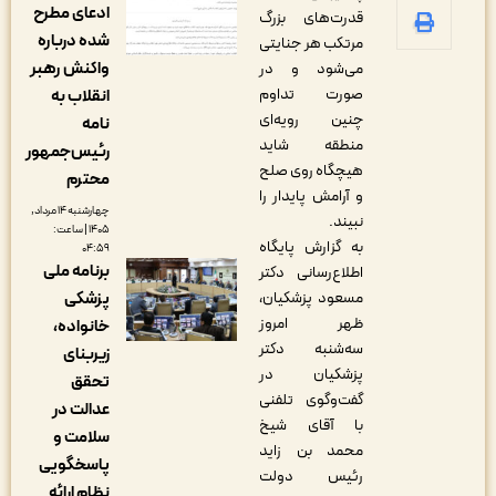
ادعای مطرح
قدرت‌های بزرگ
شده درباره
مرتکب هر جنایتی
واکنش رهبر
می‌شود و در
صورت تداوم
انقلاب به
چنین رویه‌ای
نامه
منطقه شاید
رئیس‌جمهور
هیچگاه روی صلح
محترم
و آرامش پایدار را
چهارشنبه ۱۴ مرداد,
نبیند.
۱۴۰۵ | ساعت:
به گزارش پایگاه
۰۴:۵۹
برنامه ملی
اطلاع‌رسانی دکتر
پزشکی
مسعود پزشکیان،
ظهر امروز
خانواده،
سه‌شنبه دکتر
زیربنای
پزشکیان در
تحقق
گفت‌وگوی تلفنی
عدالت در
با آقای شیخ
سلامت و
محمد بن زاید
پاسخگویی
رئیس دولت
نظام ارائه