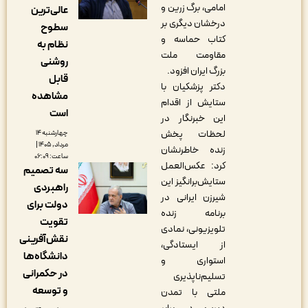
امامی، برگ زرین و
عالی‌ترین
درخشان دیگری بر
سطوح
کتاب حماسه و
نظام به
مقاومت ملت
روشنی
بزرگ ایران افزود.
قابل
دکتر پزشکیان با
مشاهده
ستایش از اقدام
است
این خبرنگار در
لحظات پخش
چهارشنبه ۱۴
مرداد, ۱۴۰۵ |
زنده خاطرنشان
ساعت: ۰۶:۰۹
کرد: عکس‌العمل
سه تصمیم
ستایش‌برانگیز این
راهبردی
شیرزن ایرانی در
دولت برای
برنامه زنده
تقویت
تلویزیونی، نمادی
نقش‌آفرینی
از ایستادگی،
دانشگاه‌ها
استواری و
در حکمرانی
تسلیم‌ناپذیری
و توسعه
ملتی با تمدن