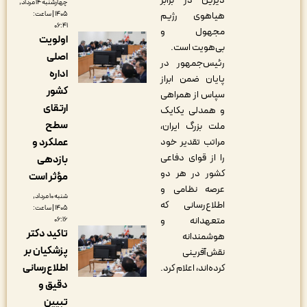
دیرین در برابر
چهارشنبه ۱۴ مرداد,
هیاهوی رژیم
۱۴۰۵ | ساعت:
۰۶:۴۱
مجهول و
اولویت
بی‌هویت است.
اصلی
رئیس‌جمهور در
اداره
پایان ضمن ابراز
کشور
سپاس از همراهی
ارتقای
و همدلی یکایک
سطح
ملت بزرگ ایران،
مراتب تقدیر خود
عملکرد و
را از قوای دفاعی
بازدهی
کشور در هر دو
مؤثر است
عرصه نظامی و
شنبه ۱۰ مرداد,
اطلاع‌رسانی که
۱۴۰۵ | ساعت:
متعهدانه و
۰۶:۱۶
تاکید دکتر
هوشمندانه
پزشکیان بر
نقش‌آفرینی
اطلاع‌رسانی
کرده‌اند، اعلام کرد.
دقیق و
تبیین