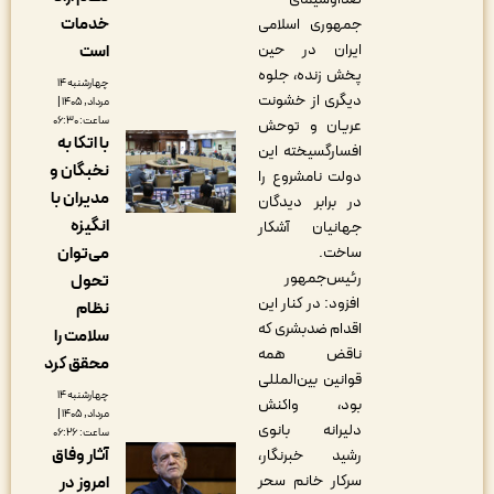
خدمات
جمهوری اسلامی
ایران در حین
است
پخش زنده، جلوه
چهارشنبه ۱۴
دیگری از خشونت
مرداد, ۱۴۰۵ |
ساعت: ۰۶:۳۰
عریان و توحش
با اتکا به
افسارگسیخته این
نخبگان و
دولت نامشروع را
مدیران با
در برابر دیدگان
انگیزه
جهانیان آشکار
ساخت.
می‌توان
رئیس‌جمهور
تحول
افزود: در کنار این
نظام
اقدام ضدبشری که
سلامت را
ناقض همه
محقق کرد
قوانین بین‌المللی
چهارشنبه ۱۴
بود، واکنش
مرداد, ۱۴۰۵ |
دلیرانه بانوی
ساعت: ۰۶:۲۶
آثار وفاق
رشید خبرنگار،
سرکار خانم سحر
امروز در