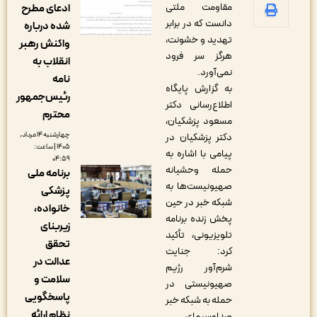
مقاومت ملتی
ادعای مطرح
دانست که در برابر
شده درباره
تهدید و خشونت،
واکنش رهبر
هرگز سر فرود
انقلاب به
نمی‌آورد.
نامه
به گزارش پایگاه
رئیس‌جمهور
اطلاع‌رسانی دکتر
محترم
مسعود پزشکیان،
چهارشنبه ۱۴ مرداد,
دکتر پزشکیان در
۱۴۰۵ | ساعت:
پیامی با اشاره به
۰۴:۵۹
حمله وحشیانه
برنامه ملی
صهیونیست‌ها به
پزشکی
شبکه خبر در حین
خانواده،
پخش زنده برنامه
زیربنای
تلویزیونی، تأکید
تحقق
کرد: جنایت
عدالت در
شرم‌آور رژیم
سلامت و
صهیونیستی در
پاسخگویی
حمله به شبکه خبر
نظام ارائه
صداوسیمای