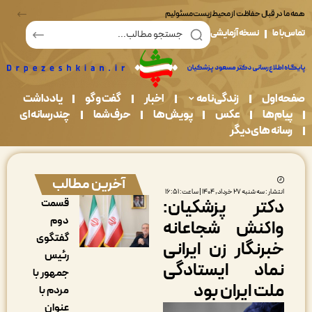
در قبال حفاظت از محیط زیست مسئولیم
ما
نسخه آزمایشی
اول
زندگی نامه
اخبار
گفت و گو
یادداشت
م ها
عکس
پویش ها
حرف شما
چندرسانه ای
نه های دیگر
آخرین مطالب
شار : سه شنبه ۲۷ خرداد, ۱۴۰۴ | ساعت: ۱۶:۵۱
کتر پزشکیان:
قسمت
دوم
اکنش شجاعانه
گفتگوی
برنگار زن ایرانی
رئیس
ماد ایستادگی
جمهور با
لت ایران بود
مردم با
عنوان