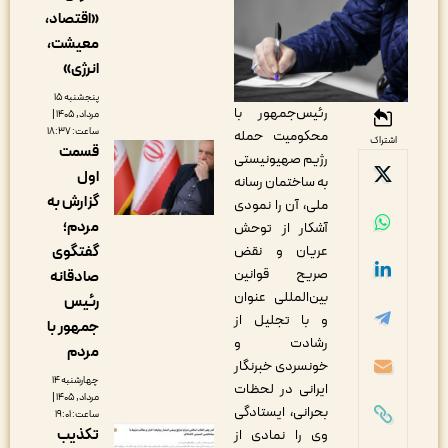
«اقتصاد،
معیشت،
انرژی»
پنجشنبه ۱۵
رئیس‌جمهور با
مرداد, ۱۴۰۵ |
ساعت: ۱۸:۳۷
محکومیت حمله
اشتراک
قسمت
رژیم صهیونیستی
اول
به ساختمان رسانه
گزارش به
ملی، آن را نمودی
مردم؛
آشکار از توحش
عریان و نقض
گفتگوی
صریح قوانین
صادقانه
بین‌المللی عنوان
رئیس
و با تجلیل از
جمهور با
رشادت و
مردم
خونسردی خبرنگار
چهارشنبه ۱۴
ایرانی در لحظات
مرداد, ۱۴۰۵ |
بحرانی، ایستادگی
ساعت: ۱۹:۰۱
تکذیب
وی را نمادی از