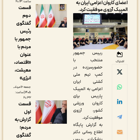
عضای کاروان اعزامی ایران به
ساعت: ۲۰:۱۳
قسمت
لمپیک آرزوی موفقیت کرد.
دوم
گفتگوی
رئیس
جمهور با
مردم با
رییس جمهور
عنوان
منتخب با
اشتراک
«اقتصاد،
حضورسرزده در
معیشت،
کمپ تیم ملی
انرژی»
کشتی ایران
جمعه ۱۶ مرداد,
اعزامی به المپیک
۱۴۰۵ | ساعت:
پاریس برای
۲۰:۳۲
کاروان ورزشی
قسمت
کشور، آرزوی
اول
موفقیت کرد.
گزارش به
به گزارش پایگاه
مردم؛
اطلاع رسانی دکتر
گفتگوی
پزشکیان، رییس