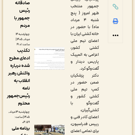
صادقانه
جمهور منتخب
رئیس
ظهر امروز ( پنج
جمهور با
شنبه ۴ مرداد
مردم
ماه) با حضور در
خانه کشتی ایران با
چهارشنبه ۱۴
مرداد, ۱۴۰۵ |
اعضای تیم ملی
ساعت: ۱۹:۰۱
کشتی کشور،
تکذیب
اعزامی به المپیک
ادعای مطرح
پاریس دیدار و
شده درباره
گفت‌وگو کرد.
واکنش رهبر
دکتر پزشکیان
انقلاب به
ضمن حضور در
نامه
کمپ تیم ملی
رئیس‌جمهور
کشتی کشور و
گفت‌وگو با
محترم
کشتی‌گیران،
چهارشنبه ۱۴ مرداد,
اعضای کادر فنی و
۱۴۰۵ | ساعت:
۰۴:۵۹
رییس فدراسیون،
برنامه ملی
برای تمامی اعضای