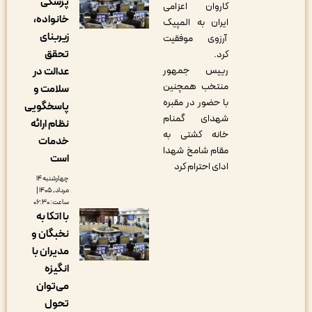
پزشکی
کاروان اعزامی
خانواده،
ایران به المپیک
زیربنای
آرزوی موفقیت
تحقق
کرد.
رییس جمهور
عدالت در
منتخب همچنین
سلامت و
با حضور در مقبره
پاسخگویی
شهدای گمنام
نظام ارائه
خانه کشتی به
خدمات
مقام شامخ شهدا
است
ادای احترام کرد
چهارشنبه ۱۴
مرداد, ۱۴۰۵ |
ساعت: ۰۶:۳۰
با اتکا به
نخبگان و
مدیران با
انگیزه
می‌توان
تحول