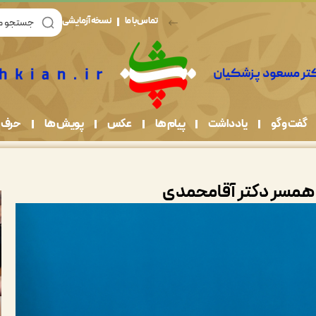
تماس با ما
نسخه آزمایشی
گفت و گو
یادداشت
پیام ها
عکس
پویش ها
حرف 
همسر دکتر آقامحمدی