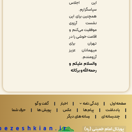
این اجلاس
سپاسگزارم.
همچنین برای این
نشست آرزوی
موفقیت می‌کنم و
اقامت خوشی را در
تهران برای
میهمانان عزیز
آرزومندم.
والسلام علیکم و
رحمه الله و برکاته
 اول
زندگی نامه
اخبار
گفت و گو
ادداشت
پیام ها
عکس
پویش ها
حرف شما
ندرسانه ای
رسانه های دیگر
Drpezeshkian.ir
تال امام خمینی (ره)