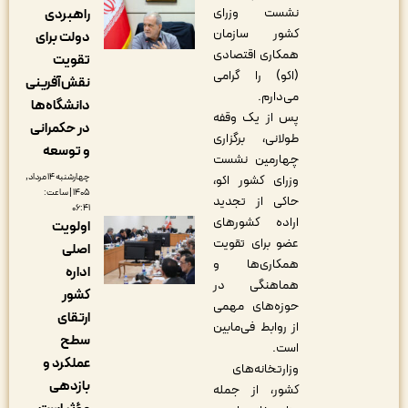
نشست وزرای
راهبردی
کشور سازمان
دولت برای
همکاری اقتصادی
تقویت
(اکو) را گرامی
نقش‌آفرینی
می‌دارم
.
دانشگاه‌ها
پس از یک وقفه
در حکمرانی
طولانی، برگزاری
و توسعه
چهارمین نشست
چهارشنبه ۱۴ مرداد,
وزرای کشور اکو،
۱۴۰۵ | ساعت:
حاکی از تجدید
۰۶:۴۱
اراده کشورهای
اولویت
عضو برای تقویت
اصلی
همکاری‌ها و
اداره
هماهنگی در
کشور
حوزه‌های مهمی
ارتقای
از روابط فی‌مابین
سطح
است.
عملکرد و
وزارتخانه‌های
بازدهی
کشور، از جمله