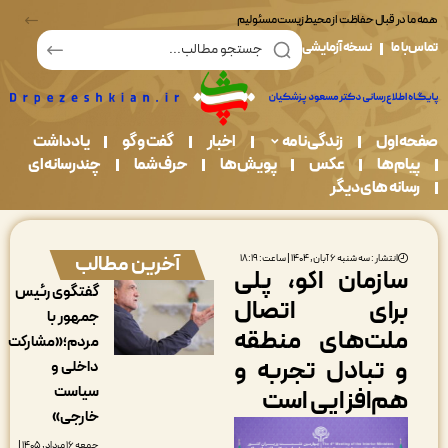
در قبال حفاظت از محیط زیست مسئولیم
ما
نسخه آزمایشی
اول
زندگی نامه
اخبار
گفت و گو
یادداشت
م ها
عکس
پویش ها
حرف شما
چندرسانه ای
نه های دیگر
آخرین مطالب
انتشار : سه شنبه ۶ آبان, ۱۴۰۴ | ساعت: ۱۸:۱۹
ازمان اکو، پلی
گفتگوی رئیس
رای اتصال
جمهور با
لت‌های منطقه
مردم؛«مشارکت
 تبادل تجربه و
داخلی و
سیاست
م‌افزایی است
خارجی»
جمعه ۱۶ مرداد, ۱۴۰۵ |