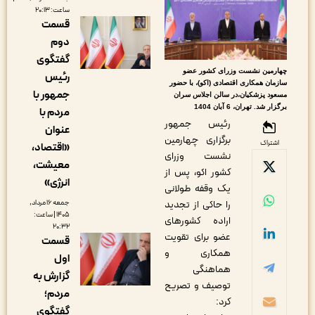
ساعت: ۲۰:۱۳
قسمت
دوم
گفتگوی
هارمین نشست وزرای کشور عضو
رئیس
ازمان همکاری اقتصادی (اکو)، با حضور
جمهور با
سعود پزشکیان،در سالن اجلاس سران
گزار شد. تهران، 6 آبان 1404
مردم با
رئیس جمهور
عنوان
برگزاری چهارمین
اشتراک
«اقتصاد،
نشست وزرای
معیشت،
کشور اکو، پس از
انرژی»
یک وقفه طولانی
را حاکی از تجدید
جمعه ۱۶ مرداد,
۱۴۰۵ | ساعت:
اراده کشورهای
۲۰:۳۲
عضو برای تقویت
قسمت
همکاری و
اول
هماهنگی
گزارش به
توصیف و تصریح
مردم؛
کرد:
گفتگوی