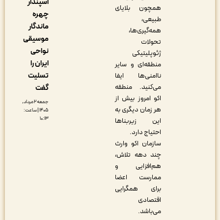
اسپندار
همچون بلایای
چهره
طبیعی،
ماندگار
همه‌گیری‌ها،
موسیقی
تحولات
نواحی
ژئوپلیتیکی
ایران را
منطقه‌ای و سایر
تسلیت
ناامنی‌ها ایفا
می‌کنید. منطقه
گفت
اکو امروز بیش از
جمعه ۲ مرداد,
هر زمان دیگری به
۱۴۰۵ | ساعت:
۱۰:۱۳
این زیربناها
احتیاج دارد
.
سازمان اکو وارث
چند دهه تلاش،
هم‌افزایی و
ممارست اعضا
برای همگرایی
اقتصادی
می‌باشد
.