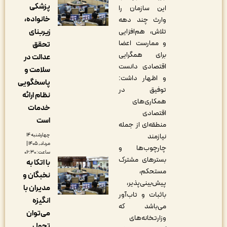
پزشکی
این سازمان را
خانواده،
وارث چند دهه
تلاش، هم‌افزایی
زیربنای
و ممارست اعضا
تحقق
برای همگرایی
عدالت در
اقتصادی دانست
سلامت و
و اظهار داشت:
پاسخگویی
توفیق در
نظام ارائه
همکاری‌های
خدمات
اقتصادی
است
منطقه‌ای از جمله
نیازمند
چهارشنبه ۱۴
مرداد, ۱۴۰۵ |
چارچوب‌ها و
ساعت: ۰۶:۳۰
بسترهای مشترک
با اتکا به
مستحکم،
نخبگان و
پیش‌بینی‌پذیر،
مدیران با
باثبات و تاب‌آور
انگیزه
می‌باشد که
می‌توان
وزارتخانه‌های
تحول