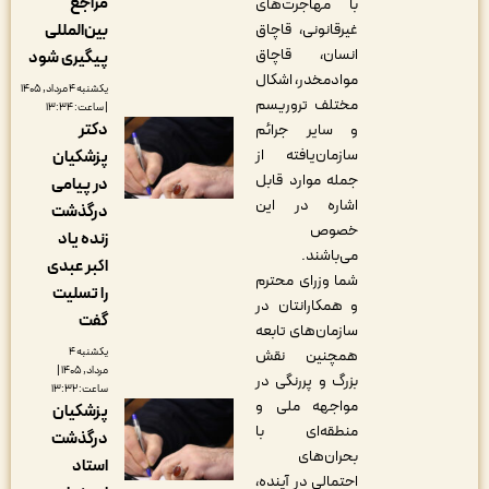
مراجع
با مهاجرت‌های
غیرقانونی، قاچاق
بین‌المللی
انسان، قاچاق
پیگیری شود
موادمخدر، اشکال
یکشنبه ۴ مرداد, ۱۴۰۵
مختلف تروریسم
| ساعت: ۱۳:۳۴
دکتر
و سایر جرائم
سازمان‌یافته از
پزشکیان
جمله موارد قابل
در پیامی
اشاره در این
درگذشت
خصوص
زنده یاد
می‌باشند
.
اکبر عبدی
شما وزرای محترم
را تسلیت
و همکارانتان در
گفت
سازمان‌های تابعه
یکشنبه ۴
همچنین نقش
مرداد, ۱۴۰۵ |
بزرگ و پررنگی در
ساعت: ۱۳:۳۲
مواجهه ملی و
پزشکیان
منطقه‌ای با
درگذشت
بحران‌های
استاد
احتمالی در آینده،