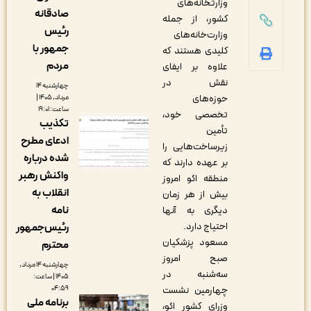
وزارتخانه‌های
صادقانه
کشور، از جمله
رئیس
وزارت‌خانه‌های
جمهور با
کلیدی هستند که
مردم
علاوه بر ایفای
نقش در
چهارشنبه ۱۴
حوزه‌های
مرداد, ۱۴۰۵ |
ساعت: ۱۹:۰۱
تخصصی خود،
تکذیب
تأمین
ادعای مطرح
زیرساخت‌هایی را
شده درباره
بر عهده دارند که
واکنش رهبر
منطقه اکو امروز
انقلاب به
بیش از هر زمان
نامه
دیگری به آنها
احتیاج دارد.
رئیس‌جمهور
مسعود پزشکیان
محترم
صبح امروز
چهارشنبه ۱۴ مرداد,
سه‌شنبه در
۱۴۰۵ | ساعت:
چهارمین نشست
۰۴:۵۹
برنامه ملی
وزرای کشور اکو،