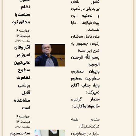
کشور نقش
نظام
بی‌بدیلی در تأمین
سلامت را
و تحکیم این
محقق کرد
پیش‌نیازها دارا
هستند
.
چهارشنبه ۱۴
متن کامل سخنان
مرداد, ۱۴۰۵ |
ساعت: ۰۶:۲۶
رئیس جمهور به
آثار وفاق
شرح زیر است؛
امروز در
بسم الله الرحمن
عالی‌ترین
الرحیم
سطوح
وزیران محترم،
نظام به
معاونین محترم
روشنی
وزرا، جناب آقای
دبیرکل؛
قابل
حضار گرامی،
مشاهده
خانم‌ها و آقایان؛
است
چهارشنبه ۱۴
مقدم همه
مرداد, ۱۴۰۵ |
شرکت‌کنندگان
ساعت: ۰۶:۰۹
سه تصمیم
عزیز در چهارمین