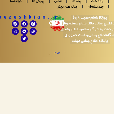
ادداشت
پیام ها
عکس
پویش ها
حرف شما
ندرسانه ای
رسانه های دیگر
Drpezeshkian.ir
تال امام خمینی (ره)
 رسانی دفتر مقام معظم رهبری
 نشر آثار مقام معظم رهبری
طلاع رسانی ریاست جمهوری
اه اطلاع رسانی دولت
1405