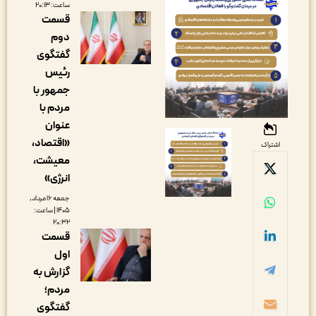
ساعت: ۲۰:۱۳
قسمت
دوم
گفتگوی
رئیس
جمهور با
مردم با
عنوان
«اقتصاد،
اشتراک
معیشت،
انرژی»
جمعه ۱۶ مرداد,
۱۴۰۵ | ساعت:
۲۰:۳۲
قسمت
اول
گزارش به
مردم؛
گفتگوی