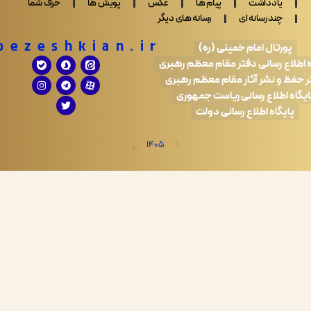
ادداشت
پیام ها
عکس
پویش ها
حرف شما
ندرسانه ای
رسانه های دیگر
Drpezeshkian.ir
تال امام خمینی (ره)
 رسانی دفتر مقام معظم رهبری
 نشر آثار مقام معظم رهبری
طلاع رسانی ریاست جمهوری
اه اطلاع رسانی دولت
1405