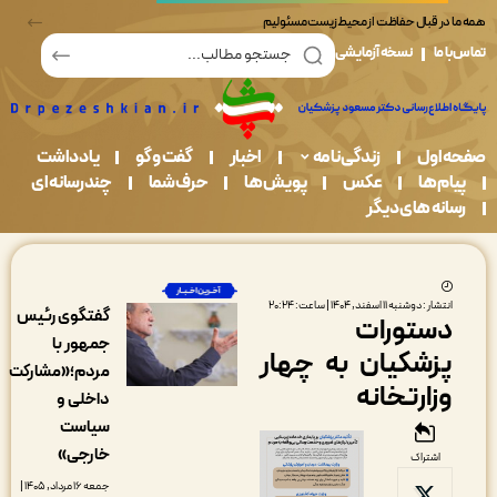
در قبال حفاظت از محیط زیست مسئولیم
ما
نسخه آزمایشی
اول
زندگی نامه
اخبار
گفت و گو
یادداشت
م ها
عکس
پویش ها
حرف شما
چندرسانه ای
نه های دیگر
شار : دوشنبه ۱۱ اسفند, ۱۴۰۴ | ساعت: ۲۰:۲۴
گفتگوی رئیس
ستورات
جمهور با
زشکیان به چهار
مردم؛«مشارکت
زارتخانه
داخلی و
سیاست
خارجی»
اشتراک
جمعه ۱۶ مرداد, ۱۴۰۵ |