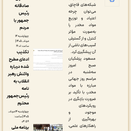
شبکه‌های قاچاق،
صادقانه
می‌توان چرخه
رئیس
اعتیاد و توزیع
جمهور با
مواد مخدر را
مردم
به‌صورت مؤثر
چهارشنبه ۱۴
کنترل و از گسترش
مرداد, ۱۴۰۵ |
آسیب‌های ناشی از
ساعت: ۱۹:۰۱
آن پیشگیری کرد.
تکذیب
مسعود پزشکیان
ادعای مطرح
صبح امروز
شده درباره
سه‌شنبه در
واکنش رهبر
مراسم روز جهانی
انقلاب به
مبارزه با مواد
نامه
مخدر، با تأکید بر
رئیس‌جمهور
ضرورت بازنگری در
محترم
رویکردهای
موجود و
چهارشنبه ۱۴ مرداد,
۱۴۰۵ | ساعت:
بهره‌گیری از
۰۴:۵۹
راهکارهای علمی،
برنامه ملی