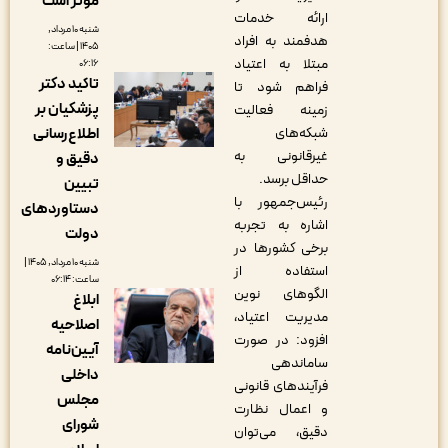
مؤثر است
ارائه خدمات
شنبه ۱۰ مرداد,
هدفمند به افراد
۱۴۰۵ | ساعت:
مبتلا به اعتیاد
۰۶:۱۶
تاکید دکتر
فراهم شود تا
پزشکیان بر
زمینه فعالیت
شبکه‌های
اطلاع‌رسانی
غیرقانونی به
دقیق و
حداقل برسد.
تبیین
رئیس‌جمهور با
دستاوردهای
اشاره به تجربه
دولت
برخی کشورها در
شنبه ۱۰ مرداد, ۱۴۰۵ |
استفاده از
ساعت: ۰۶:۱۴
الگوهای نوین
ابلاغ
مدیریت اعتیاد،
اصلاحیه
افزود: در صورت
آیین‌نامه
ساماندهی
داخلی
فرآیندهای قانونی
مجلس
و اعمال نظارت
شورای
دقیق، می‌توان