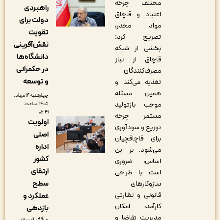
مختلف چرخه
راهبردی
اعتیاد و قاچاق
دولت برای
مواد مخدر،
تقویت
تصریح کرد:
نقش‌آفرینی
بخشی از شبکه
دانشگاه‌ها
قاچاق از نیاز
در حکمرانی
مصرف‌کنندگان
و توسعه
تغذیه می‌کند و
همین مسئله
چهارشنبه ۱۴ مرداد,
موجب بازتولید
۱۴۰۵ | ساعت:
۰۶:۴۱
مستمر چرخه
اولویت
توزیع و سودآوری
اصلی
برای قاچاقچیان
اداره
می‌شود. بر این
کشور
اساس، ضروری
ارتقای
است با طراحی
سطح
سازوکارهای
قانونی و نظارتی
عملکرد و
کارآمد، امکان
بازدهی
مدیریت تقاضا و