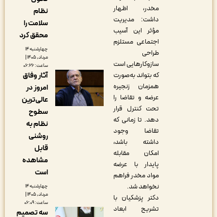
مخدر، اظهار
نظام
داشت: مدیریت
سلامت را
مؤثر این آسیب
محقق کرد
اجتماعی مستلزم
چهارشنبه ۱۴
طراحی
مرداد, ۱۴۰۵ |
سازوکارهایی است
ساعت: ۰۶:۲۶
که بتواند به‌صورت
آثار وفاق
همزمان زنجیره
امروز در
عرضه و تقاضا را
عالی‌ترین
تحت کنترل قرار
سطوح
دهد. تا زمانی که
نظام به
تقاضا وجود
روشنی
داشته باشد،
قابل
امکان مقابله
مشاهده
پایدار با عرضه
است
مواد مخدر فراهم
نخواهد شد.
چهارشنبه ۱۴
مرداد, ۱۴۰۵ |
دکتر پزشکیان با
ساعت: ۰۶:۰۹
تشریح ابعاد
سه تصمیم