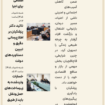
اسلامی
ضمن کاهش
برای اجرا
آسیب‌های
اجتماعی و امنیتی
شنبه ۱۰ مرداد,
۱۴۰۵ | ساعت:
ناشی از اعتیاد،
۰۶:۱۲
مسیر درمان،
تاکید دکتر
بازتوانی، اشتغال
پزشکیان بر
و بازگشت افراد
اطلاع‌رسانی
گرفتار به چرخه
دقیق و
طبیعی زندگی را
تبیین
تسهیل کرد. در
دستاوردهای
چنین شرایطی،
دولت
قاچاقچیان بخش
مهمی از بازار و
شنبه ۱۰ مرداد, ۱۴۰۵ |
منافع اقتصادی
ساعت: ۰۵:۱۲
خسارات
خود را از دست
واردشده به
خواهند داد.
پزشکیان با
زیرساخت‌های
یادآوری
حمل‌ونقل
پیگیری‌های
باید از طریق
انجام‌شده در