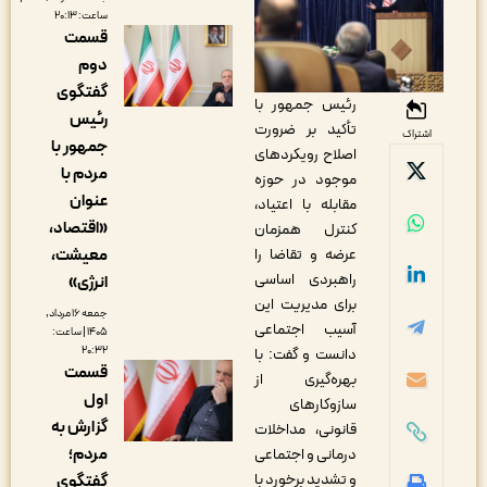
ساعت: ۲۰:۱۳
قسمت
دوم
گفتگوی
رئیس جمهور با
رئیس
تأکید بر ضرورت
اشتراک
جمهور با
اصلاح رویکردهای
مردم با
موجود در حوزه
عنوان
مقابله با اعتیاد،
«اقتصاد،
کنترل همزمان
عرضه و تقاضا را
معیشت،
راهبردی اساسی
انرژی»
برای مدیریت این
جمعه ۱۶ مرداد,
آسیب اجتماعی
۱۴۰۵ | ساعت:
۲۰:۳۲
دانست و گفت: با
قسمت
بهره‌گیری از
اول
سازوکارهای
گزارش به
قانونی، مداخلات
مردم؛
درمانی و اجتماعی
و تشدید برخورد با
گفتگوی