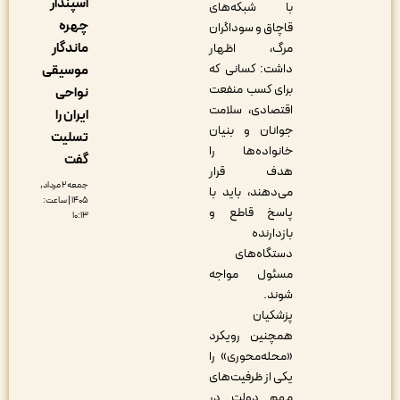
اسپندار
با شبکه‌های
چهره
قاچاق و سوداگران
ماندگار
مرگ، اظهار
داشت: کسانی که
موسیقی
برای کسب منفعت
نواحی
اقتصادی، سلامت
ایران را
جوانان و بنیان
تسلیت
خانواده‌ها را
گفت
هدف قرار
جمعه ۲ مرداد,
می‌دهند، باید با
۱۴۰۵ | ساعت:
پاسخ قاطع و
۱۰:۱۳
بازدارنده
دستگاه‌های
مسئول مواجه
شوند.
پزشکیان
همچنین رویکرد
«محله‌محوری» را
یکی از ظرفیت‌های
مهم دولت در