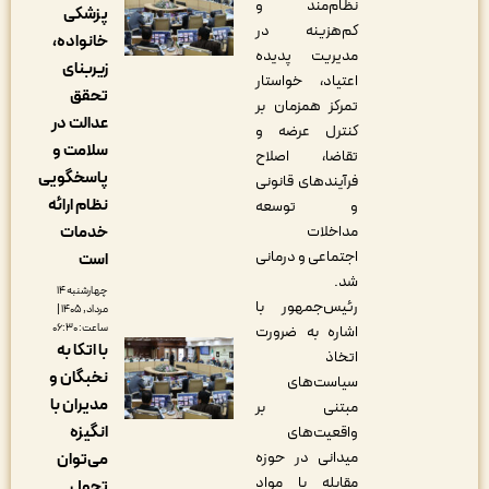
نظام‌مند و
پزشکی
کم‌هزینه در
خانواده،
مدیریت پدیده
زیربنای
اعتیاد، خواستار
تحقق
تمرکز همزمان بر
عدالت در
کنترل عرضه و
سلامت و
تقاضا، اصلاح
پاسخگویی
فرآیندهای قانونی
نظام ارائه
و توسعه
مداخلات
خدمات
اجتماعی و درمانی
است
شد.
چهارشنبه ۱۴
رئیس‌جمهور با
مرداد, ۱۴۰۵ |
ساعت: ۰۶:۳۰
اشاره به ضرورت
با اتکا به
اتخاذ
نخبگان و
سیاست‌های
مدیران با
مبتنی بر
انگیزه
واقعیت‌های
میدانی در حوزه
می‌توان
مقابله با مواد
تحول