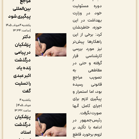
مراجع
دوره مسئولیت
بین‌المللی
خود در وزارت
پیگیری شود
بهداشت در این
یکشنبه ۴ مرداد, ۱۴۰۵
حوزه، خاطرنشان
| ساعت: ۱۳:۳۴
کرد: برخی از این
دکتر
راهکارها پیش‌تر
پزشکیان
نیز مورد بررسی
در پیامی
کارشناسی قرار
درگذشت
گرفته و حتی در
زنده یاد
مقاطعی به
اکبر عبدی
تصویب مراجع
را تسلیت
قانونی رسیده
گفت
بود، اما استمرار و
پیگیری لازم برای
یکشنبه ۴
اجرای کامل آنها
مرداد, ۱۴۰۵ |
ساعت: ۱۳:۳۲
صورت نگرفت.
پزشکیان
رئیس‌جمهور در
درگذشت
ادامه با تأکید بر
استاد
لزوم برخورد قاطع