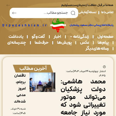
در قبال حفاظت از محیط زیست مسئولیم
ما
نسخه آزمایشی
اول
زندگی نامه
اخبار
گفت و گو
یادداشت
م ها
عکس
پویش ها
حرف شما
چندرسانه ای
نه های دیگر
آخرین مطالب
انتشار : چهارشنبه ۲۴ مرداد, ۱۴۰۳ | ساعت:
ناقضان
۰۹:۳
حمد هاشمی:
برجام،
ولت پزشکیان
امروز
مدعی
ی‌تواند موتور
شده‌اند
غییراتی شود که
شنبه ۳۰ خرداد,
ورد نیاز جامعه
۱۴۰۵ | ساعت: