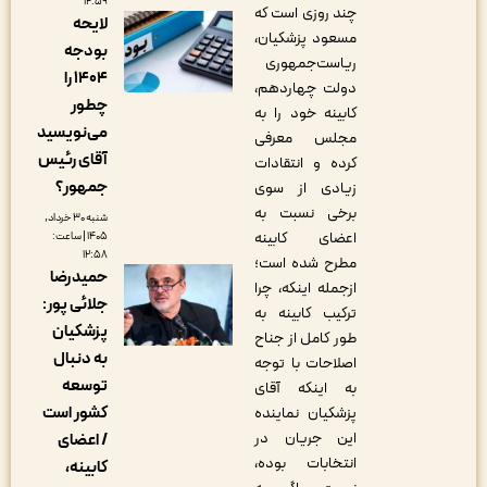
۱۲:۵۹
چند روزی است که
لایحه
مسعود پزشکیان،‌
بودجه
ریاست‌جمهوری
۱۴۰۴ را
دولت چهاردهم،
چطور
کابینه خود را به
می‌نویسید
مجلس معرفی
آقای رئیس
کرده و انتقادات
جمهور؟
زیادی از سوی
برخی نسبت به
شنبه ۳۰ خرداد,
اعضای کابینه
۱۴۰۵ | ساعت:
۱۲:۵۸
مطرح شده است؛‌
حمیدرضا
ازجمله اینکه، چرا
جلائی پور:
ترکیب کابینه به
پزشکیان
طور کامل از جناح
به دنبال
اصلاحات با توجه
توسعه
به اینکه آقای
کشور است
پزشکیان نماینده
این جریان در
/ اعضای
انتخابات بوده،‌
کابینه،