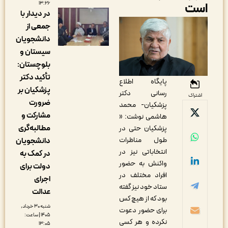
ست
۱۳:۲۶
در دیدار با
جمعی از
دانشجویان
سیستان و
بلوچستان:
تأکید دکتر
پایگاه اطلاع
پزشکیان بر
رسانی دکتر
اشتراک
ضرورت
پزشکیان- محمد
مشارکت و
هاشمی نوشت: «
مطالبه‌گری
پزشکیان حتی در
طول مناظرات
دانشجویان
انتخاباتی نیز در
در کمک به
واکنش به حضور
دولت برای
افراد مختلف در
اجرای
ستاد خود نیز گفته
عدالت
بود که از هیچ کس
شنبه ۳۰ خرداد,
برای حضور دعوت
۱۴۰۵ | ساعت:
نکرده و هر کسی
۱۳:۰۵