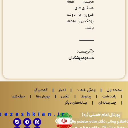
مجلس همه
همکاری‌های
ضروری با دولت
پزشکیان را داشته
باشد.
برچسب:
مسعود پزشکیان
 اول
زندگی نامه
اخبار
گفت و گو
ادداشت
پیام ها
عکس
پویش ها
حرف شما
ندرسانه ای
رسانه های دیگر
Drpezeshkian.ir
تال امام خمینی (ره)
 رسانی دفتر مقام معظم رهبری