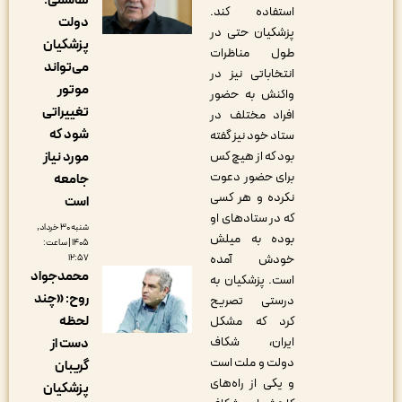
هاشمی:
استفاده کند.
دولت
پزشکیان حتی در
پزشکیان
طول مناظرات
می‌تواند
انتخاباتی نیز در
موتور
واکنش به حضور
تغییراتی
افراد مختلف در
شود که
ستاد خود نیز گفته
مورد نیاز
بود که از هیچ کس
برای حضور دعوت
جامعه
نکرده و هر کسی
است
که در ستادهای او
شنبه ۳۰ خرداد,
بوده‌ به میلش
۱۴۰۵ | ساعت:
خودش آمده
۱۲:۵۷
محمدجواد
است. پزشکیان به
روح: «چند
درستی تصریح
لحظه
کرد که مشکل
ایران، شکاف
دست از
دولت و ملت است
گریبان
و یکی از راه‌های
پزشکیان