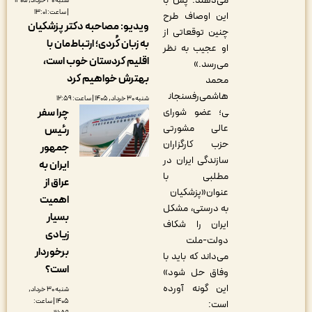
می‌دهند. پس با
شنبه ۳۰ خرداد, ۱۴۰۵
| ساعت: ۱۳:۰۱
این اوصاف طرح
ویدیو: مصاحبه دکتر پزشکیان
چنین توقعاتی از
به زبان کُردی؛ ارتباط‌مان با
او عجیب به نظر
اقلیم کردستان خوب است،
می‌رسد.»
بهترش خواهیم کرد
محمد
هاشمی‌رفسنجان
شنبه ۳۰ خرداد, ۱۴۰۵ | ساعت: ۱۲:۵۹
چرا سفر
ی؛ عضو شورای
عالی مشورتی
رئیس
حزب کارگزاران
جمهور
سازندگی ایران در
ایران به
مطلبی با
عراق از
عنوان«پزشکیان
اهمیت
به درستی، مشکل
بسیار
ایران را شکاف
زیادی
دولت-ملت
برخوردار
می‌داند که باید با
است؟
وفاق حل شود»
این گونه آورده
شنبه ۳۰ خرداد,
۱۴۰۵ | ساعت:
است: