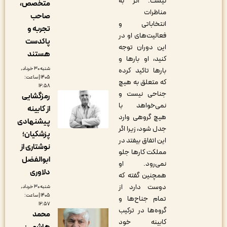
نیست. اگر به
متخصص،
مناظرات
صاحب
انتخاباتی و
تجربه و
فعالیت‌های او در
پاکدست
این دوران توجه
هستند
کنید،‌ او بارها و
شنبه ۳۰ خرداد,
بارها تاکید کرده
۱۴۰۵ | ساعت:
که متعلق به هیچ
۱۲:۵۸
جناحی نیست و
رمزگشایی
نمی‌خواهد با
از کابینه
هیچ گروهی وارد
پیشنهادی
جدل شود، زیرا اگر
پزشکیان؛
این اتفاق بیفتد در
نوشتاری از
مملکت کارها جلو
ابوالفضل
نمی‌رود. او
دلاوری
همچنین گفته که
دوست دارد از
شنبه ۳۰ خرداد,
۱۴۰۵ | ساعت:
تمام جناح‌ها و
۱۲:۵۷
گروه‌ها در ترکیب
محمد
کابینه خود