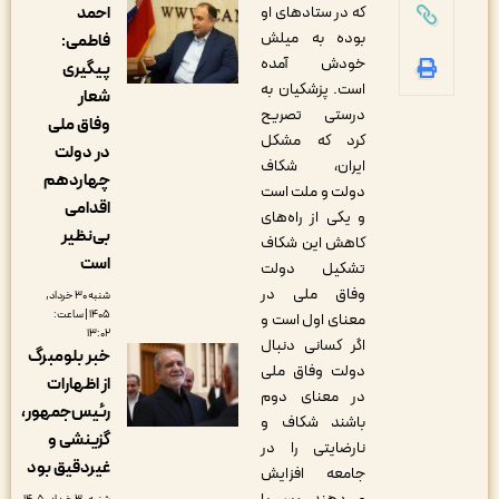
احمد
که در ستادهای او
بوده‌ به میلش
فاطمی:
خودش آمده
پیگیری
است. پزشکیان به
شعار
درستی تصریح
وفاق ملی
کرد که مشکل
در دولت
ایران، شکاف
چهاردهم
دولت و ملت است
اقدامی
و یکی از راه‌های
بی‌نظیر
کاهش این شکاف
است
تشکیل دولت
وفاق ملی در
شنبه ۳۰ خرداد,
۱۴۰۵ | ساعت:
معنای اول است و
۱۳:۰۲
اگر کسانی دنبال
خبر بلومبرگ
دولت وفاق ملی
از اظهارات
در معنای دوم
رئیس‌جمهور،
باشند شکاف و
گزینشی و
نارضایتی را در
غیردقیق بود
جامعه افزایش