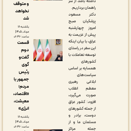
داشته باشد از سر
و متوقف
راهمان برداریم.
نخواهد
دکتر مسعود
شد
پزشکیان صبح
یکشنبه ۱۸
امروز چهارشنبه
مرداد, ۱۴۰۵ |
پیش از عزیمت به
ساعت: ۰۶:۴۶
عراق، با بیان اینکه
قسمت
این سفر در راستای
دوم
توسعه تعاملات با
گفت‌و
کشورهای
گوی
همسایه بر اساس
رئیس
سیاست‌های
جمهور با
ابلاغی رهبری
مردم؛
معظم انقلاب
«اقتصاد،
صورت می‌گیرد،
معیشت،
افزود: کشور عراق
انرژی»
از جمله کشورهای
دوست، برادر و
یکشنبه ۱۸
مسلمان ما و از
مرداد, ۱۴۰۵ |
ساعت: ۰۶:۴۶
جمله مراکز