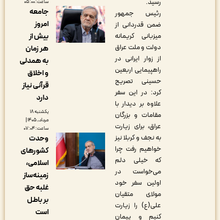
رسید.
ساعت: ۰۵:۰۰
جامعه
رئیس جمهور
امروز
ضمن قدردانی از
بیش از
میزبانی کریمانه
دولت و ملت عراق
هر زمان
از زوار ایرانی در
به همدلی
راهپیمایی اربعین
و اخلاق
حسینی تصریح
قرآنی نیاز
کرد: در این سفر
دارد
علاوه بر دیدار با
یکشنبه ۱۸
مقامات و بزرگان
مرداد, ۱۴۰۵ |
عراق، برای زیارت
ساعت: ۰۷:۰۴
به نجف و کربلا نیز
وحدت
خواهیم رفت چرا
کشورهای
که خیلی دلم
اسلامی،
می‌خواست در
زمینه‌ساز
اولین سفر خود
غلبه حق
مولای متقیان
بر باطل
علی(ع) را زیارت
است
کنیم و پیمان