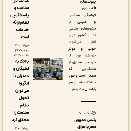
عدالت در
پیوندهای
سلامت و
اقتصادی،
پاسخگویی
فرهنگی، سیاسی
و امنیتی با
نظام ارائه
کشورهای اسلامی
خدمات
که از کشور عراق
است
آغاز می‌شود،
چهارشنبه ۱۴
خوب و موثر
مرداد, ۱۴۰۵ |
خواهد بود تا
ساعت: ۰۶:۳۰
با اتکا به
بتوانیم بسیاری از
نخبگان و
مشکلاتی که
ممکن است وجود
مدیران با
داشته باشد از سر
انگیزه
راهمان برداریم.
می‌توان
تحول
نظام
سلامت را
برچسب:
محقق کرد
رئیس جمهور
سفر به عراق
چهارشنبه ۱۴