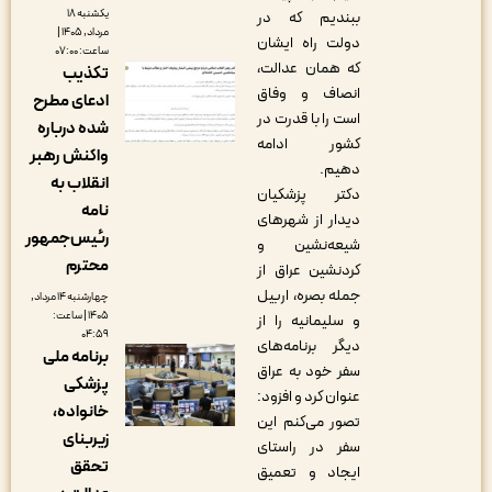
یکشنبه ۱۸
ببندیم که در
مرداد, ۱۴۰۵ |
دولت راه ایشان
ساعت: ۰۷:۰۰
که همان عدالت،
تکذیب
انصاف و وفاق
ادعای مطرح
است را با قدرت در
شده درباره
کشور ادامه
واکنش رهبر
دهیم.
انقلاب به
دکتر پزشکیان
نامه
دیدار از شهرهای
رئیس‌جمهور
شیعه‌نشین و
محترم
کردنشین عراق از
جمله بصره، اربیل
چهارشنبه ۱۴ مرداد,
۱۴۰۵ | ساعت:
و سلیمانیه را از
۰۴:۵۹
دیگر برنامه‌های
برنامه ملی
سفر خود به عراق
پزشکی
عنوان کرد و افزود:
خانواده،
تصور می‌کنم این
زیربنای
سفر در راستای
تحقق
ایجاد و تعمیق