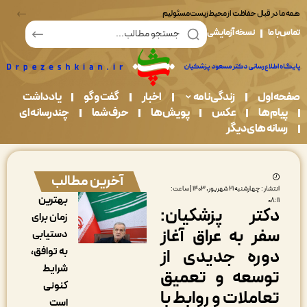
در قبال حفاظت از محیط زیست مسئولیم
ما
نسخه آزمایشی
اول
زندگی نامه
اخبار
گفت و گو
یادداشت
م ها
عکس
پویش ها
حرف شما
چندرسانه ای
نه های دیگر
آخرین مطالب
انتشار : چهارشنبه ۲۱ شهریور, ۱۴۰۳ | ساعت:
بهترین
۰۸:
کتر پزشکیان:
زمان برای
فر به عراق آغاز
دستیابی
به توافق،
وره جدیدی از
شرایط
وسعه و تعمیق
کنونی
عاملات و روابط با
است