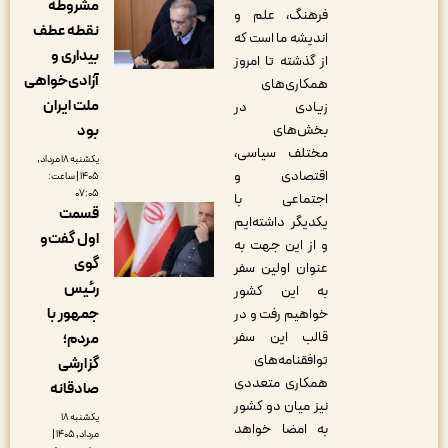
مشروطه
فرهنگ، علم و
نقطه عطف
اندیشه ما است که
بیداری و
از گذشته تا امروز
آزادی‌خواهی
همکاری‌های
ملت ایران
زیادی در
بود
بخش‌های
مختلف سیاسی،
یکشنبه ۱۸ مرداد,
اقتصادی و
۱۴۰۵ | ساعت:
۰۷:۰۵
اجتماعی با
قسمت
یکدیگر داشته‌ایم
اول گفت‌و
و از این جهت به
گوی
عنوان اولین سفر
رئیس
به این کشور
جمهور با
خواهیم رفت و در
قالب این سفر
مردم؛
توافقنامه‌های
گزارشی
همکاری متعددی
صادقانه
نیز میان دو کشور
یکشنبه ۱۸
به امضا خواهد
مرداد, ۱۴۰۵ |