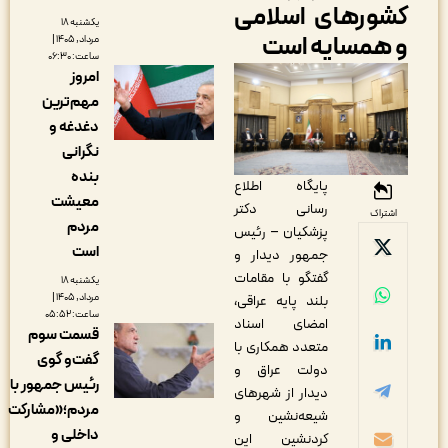
شورهای اسلامی
یکشنبه ۱۸
 همسایه است
مرداد, ۱۴۰۵ |
ساعت: ۰۶:۳۰
امروز
مهم‌ترین
دغدغه و
نگرانی
بنده
پایگاه اطلاع
معیشت
رسانی دکتر
اشتراک
مردم
پزشکیان – رئیس
است
جمهور دیدار و
گفتگو با مقامات
یکشنبه ۱۸
مرداد, ۱۴۰۵ |
بلند پایه عراقی،
ساعت: ۰۵:۵۲
امضای اسناد
قسمت سوم
متعدد همکاری با
گفت‌و گوی
دولت عراق و
رئیس جمهور با
دیدار از شهرهای
مردم؛«مشارکت
شیعه‌نشین و
داخلی و
کردنشین این