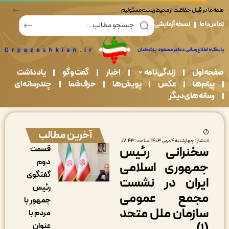
در قبال حفاظت از محیط زیست مسئولیم
ما
نسخه آزمایشی
اول
زندگی نامه
اخبار
گفت و گو
یادداشت
م ها
عکس
پویش ها
حرف شما
چندرسانه ای
نه های دیگر
آخرین مطالب
شار : چهارشنبه ۴ مهر, ۱۴۰۳ | ساعت: ۰۷:۴۳
خنرانی رئیس
قسمت
دوم
مهوری اسلامی
گفتگوی
یران در نشست
رئیس
جمع عمومی
جمهور با
ازمان ملل متحد
مردم با
عنوان