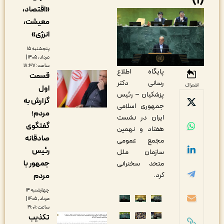
(
«اقتصاد،
معیشت،
انرژی»
پنجشنبه ۱۵
مرداد, ۱۴۰۵ |
ساعت: ۱۸:۳۷
پایگاه اطلاع
قسمت
رسانی دکتر
اشتراک
اول
پزشکیان – رئیس
گزارش به
جمهوری اسلامی
مردم؛
ایران در نشست
گفتگوی
هفتاد و نهمین
صادقانه
مجمع عمومی
رئیس
سازمان ملل
جمهور با
متحد سخنرانی
کرد.
مردم
چهارشنبه ۱۴
مرداد, ۱۴۰۵ |
ساعت: ۱۹:۰۱
تکذیب