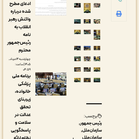
ادعای مطرح
شده درباره
واکنش رهبر
انقلاب به
نامه
رئیس‌جمهور
محترم
چهارشنبه ۱۴ مرداد,
۱۴۰۵ | ساعت:
۰۴:۵۹
برنامه ملی
پزشکی
خانواده،
زیربنای
تحقق
عدالت در
برچسب:
سلامت و
رئیس جمهور
پاسخگویی
سازمان ملل
سازمان ملل
نظام ارائه