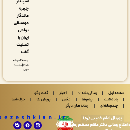
اسپندار
چهره
ماندگار
موسیقی
نواحی
ایران را
تسلیت
گفت
جمعه ۲ مرداد,
۱۴۰۵ | ساعت:
۱۰:۱۳
 اول
زندگی نامه
اخبار
گفت و گو
ادداشت
پیام ها
عکس
پویش ها
حرف شما
ندرسانه ای
رسانه های دیگر
Drpezeshkian.ir
تال امام خمینی (ره)
 رسانی دفتر مقام معظم رهبری