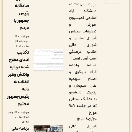
وزارت بهداشت،
صادقانه
دانشگاه آزاد
رئیس
اسلامی، کمیسیون
جمهور با
آموزش و
مردم
تحقیقات مجلس
چهارشنبه ۱۴
شورای اسلامی و
مرداد, ۱۴۰۵ |
شورای عالی
ساعت: ۱۹:۰۱
انقلاب فرهنگی
تکذیب
است، آمده است:
ادعای مطرح
«ماده واحده
شده درباره
الزام بازنگری و
واکنش رهبر
اصلاح سهمیه
انقلاب به
های سنجش و
نامه
پذیرش دانشجو
رئیس‌جمهور
به تفکیک استانی
محترم
که در جلسه ۹۰۹
مورخ
چهارشنبه ۱۴ مرداد,
۱۴۰۵ | ساعت:
۱۴۰۳/۰۶/۲۰
۰۴:۵۹
شورای عالی
برنامه ملی