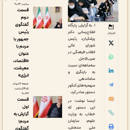
ساعت: ۲۰:۱۳
قسمت
دوم
گفتگوی
به گزارش پایگاه
رئیس
اطلاع‌رسانی دکتر
اشتراک
پزشکیان، رئیس‌
جمهور با
شورای عالی
مردم با
انقلاب فرهنگی در
عنوان
ضرب‌الاجل
«اقتصاد،
سه‌ماهه‌ای نسبت
معیشت،
به بازنگری و
انرژی»
ساماندهی
جمعه ۱۶ مرداد,
سهمیه‌های کنکور
۱۴۰۵ | ساعت:
دستور صادر کرد.
۲۰:۳۲
قسمت
ایسنا نوشت: در
اول
این دستور که
گزارش به
خطاب به وزارت
علوم، سازمان
مردم؛
ملی سنجش،
گفتگوی