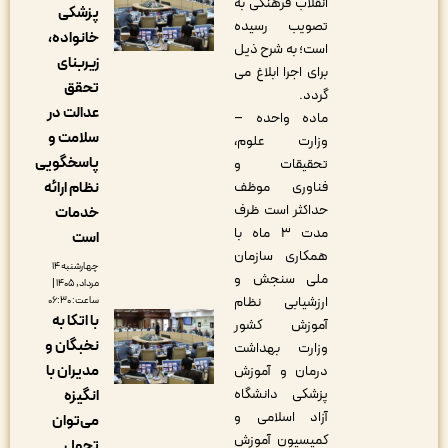
انقلاب فرهنگی به
پزشکی
تصویب رسیده
خانواده،
است؛ به شرح ذیل
زیربنای
برای اجرا ابلاغ می
تحقق
گردد.
عدالت در
ماده واحده –
سلامت و
وزارت علوم،
پاسخگویی
تحقیقات و
نظام ارائه
فناوری موظف
حداکثر است ظرف
خدمات
مدت ۳ ماه با
است
همکاری سازمان
چهارشنبه ۱۴
ملی سنجش و
مرداد, ۱۴۰۵ |
ارزشیابی نظام
ساعت: ۰۶:۳۰
با اتکا به
آموزش کشور
نخبگان و
وزارت بهداشت
مدیران با
درمان و آموزش
پزشکی دانشگاه
انگیزه
آزاد اسلامی و
می‌توان
کمیسیون آموزش
تحول