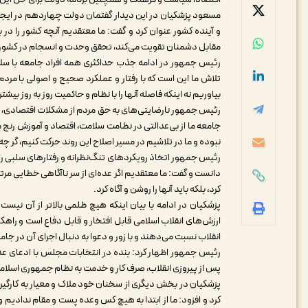
مسعود پزشکیان در این دیدار گفتمان دولت چهاردهم در ایجاد 
و آینده کشور عنوان کرد و گفت: ما معتقدیم آنچه کشور را در
مقابل دشمنان تقویت می‌کند، تحقق وحدت و انسجام در کشور
رئیس جمهور در ادامه جذب حداکثری همه افراد جامعه با سلا
تلاش ما این است که با رفتار و عملکرد صحیح و اصولی با مرد
بیاوریم نه اینکه فاصله آنها را با نظام و حاکمیت روز به روز بیشتر
رئیس جمهور نارضایتی‌های به حق مردم از مشکلات اقتصادی، تبع
جامعه ما از بی‌عدالتی در نظامت سلامت، اقتصاد و آموزش رنج 
نبوده و ما در تلاشیم در مسیر اصلاح این روند حرکت کنیم، گر چه
رئیس جمهور اتخاذ رویکردهای تنگ‌نظرانه و رفتارهای سلبی را
دانست و گفت: ما معتقدیم اگر عده‌ای از سر ناآگاهی خطایی مرتک
کرد، بلکه باید آنها را روشن و آگاه کرد.
پزشکیان در ادامه با بیان اینکه هیچ ظلمی بالاتر از آن نیست 
ارزش‌های انقلاب اسلامی قابل افتخار و قابل دفاع است و راهکار 
انقلاب نسبت می‌دهند و با زور و دعوا به دنبال اجرای آن در جا
رئیس جمهور اظهار کرد: بنده در انتخابات مجلس با ادعای عدم
پس از پیروزی انقلاب، صرف کار و خدمت به نظام جمهوری اسلامی
پزشکیان در بخش دیگری از سخنان خود ملاک و معیار به کارگی
کرد و افزود: ما از ابتدا به هیچ کس وعده پست و مقام ندادیم