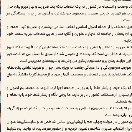
وحدت و انسجام در کشور را نه یک انتخاب بلکه یک ضرورت و نیاز مبرم برای حال
 برابر هر تهدید خارجی مصون و محفوظ خواهد کرد و قدرت ما را برای ایستادگی در
 است.
یق مختلف را از جمله اصول اساسی انقلاب اسلامی برشمرد و تصریح کرد: هدف و
م، آن بخش از جامعه که دچار دلخوری و گلایه‌مندی‌هایی شده‌اند نیز به سمت خود
 کنیم.
یض و بی‌عدالتی را ناشی از انباشت سوءعملکردها عنوان کرد و افزود: اینکه امروز
می‌برد به خاطر این است که برنامه‌های تدوین شده از سوی ما مسئولین عدالت‌محور
 این فرایند زمان بر و مستلزم بازنگری در روش‌ها و شیوه‌های مدیریتی است.
 موجب سرخوردگی و دل‌مردگی جامعه به ویژه نسل جوان و هزینه‌تراشی برای نظام
ب شدند، نباید بدون اغماض و مسامحه آنها را طرد یا از محیط کار یا دانشگاه اخراج
که یک حرف و رفتار غلط را به زور در جامعه اجرا کرد، افزود: ما معتقدیم اصول و
بسیاری از مشکلات کشور را در بر دارد، اما برخی نگاه و رفتار غلط خود را به نظام و
معه هستند.
 التزام به نظام جمهوری اسلامی رد صلاحیت شدم، در حالی که در تمام زندگی‌ام
 ایران بوده است.
ری مدیران در دولت چهاردهم را ارزشیابی بر اساس شاخص‌ها و شایستگی‌ها عنوان
 و برای انتخاب مدیران شاخص تعیین کردیم و از حضور هر مدیری که واجد این شرایط