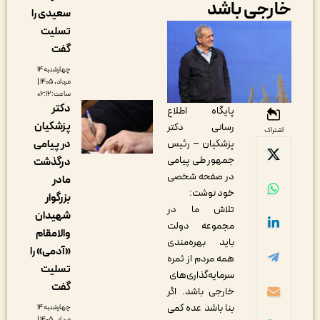
ارجی باشد
سعیدی را
تسلیت
گفت
چهارشنبه ۱۴
مرداد, ۱۴۰۵ |
ساعت: ۰۶:۱۲
دکتر
‏پایگاه اطلاع
پزشکیان
رسانی دکتر
اشتراک
در پیامی
پزشکیان – رئیس
جمهور طی پیامی
درگذشت
در صفحه شخصی
مادر
خود نوشت:
بزرگوار
تلاش ما در
شهیدان
مجموعه دولت
والامقام
باید بهره‌مندی
«آدمی» را
همه مردم از ثمره
تسلیت
سرمایه‌گذاری‌های
گفت
خارجی باشد. اگر
بنا باشد عده کمی
چهارشنبه ۱۴
مرداد, ۱۴۰۵ |