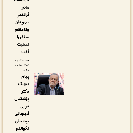
درگذشت
مادر
گرانقدر
شهیدان
والامقام
مظفر را
تسلیت
گفت
جمعه ۲ مرداد,
۱۴۰۵ | ساعت:
۱۰:۵۷
پیام
تبریک
دکتر
پزشکیان
در پی
قهرمانی
تیم ملی
تکواندو