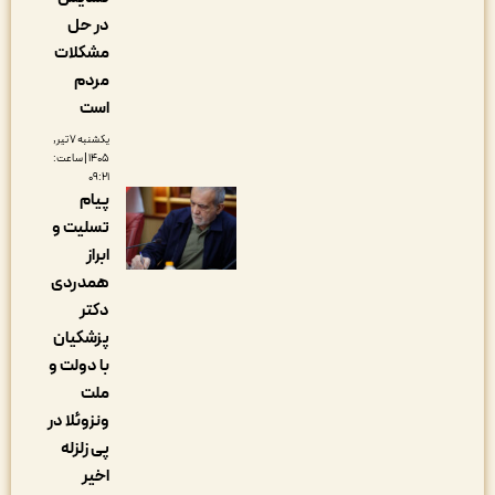
در حل
مشکلات
مردم
است
یکشنبه ۷ تیر,
۱۴۰۵ | ساعت:
۰۹:۲۱
پیام
تسلیت و
ابراز
همدردی
دکتر
پزشکیان
با دولت و
ملت
ونزوئلا در
پی زلزله
اخیر