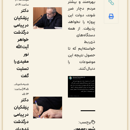
بهره‌مند و بیشتر
ساعت: ۰۶:۱۹
مردم دچار ضرر
دکتر
شوند، دولت این
پزشکیان
پروژه را نخواهد
در پیامی
پذیرفت. از همه
درگذشت
دستگاه‌های
خواهر
ذی‌ربط
آیت الله
خواسته‌ایم که تا
نور
حصول نتیجه این‌
مفیدی را
موضوعات را
تسلیت
دنبال کنند.
گفت
شنبه ۱۰ مرداد,
۱۴۰۵ | ساعت:
۰۵:۱۳
دکتر
پزشکیان
در پیامی
درگذشت
برچسب:
زنده یاد
رئیس جمهور