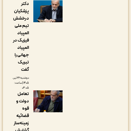
دکتر
پزشکیان
درخشش
تیم ملی
المپیاد
فیزیک در
المپیاد
جهانی را
تبریک
گفت
دوشنبه ۲۲ تیر,
۱۴۰۵ | ساعت:
۰۴:۰۵
تعامل
دولت و
قوه
قضائیه
زمینه‌ساز
گشایش