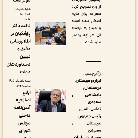
مؤثر است
از وی تصریح کرد:
شنبه ۱۰ مرداد,
سفر به ایران مایه
۱۴۰۵ | ساعت:
۰۶:۱۶
افتخار بنده است
تاکید دکتر
و امیدوارم فرصت
پزشکیان بر
آن هر چه زودتر
اطلاع‌رسانی
مهیا شود.
دقیق و
تبیین
دستاوردهای
دولت
برچسب:
ایران و عربستان
شنبه ۱۰ مرداد, ۱۴۰۵ |
ساعت: ۰۶:۱۴
بن سلمان
ابلاغ
پادشاهی
اصلاحیه
سعودی
آیین‌نامه
تماس تلفنی
داخلی
رئیس جمهور
مجلس
عربستان
سعودی
شورای
محمد بن سلمان