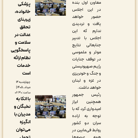
معاون اول بنده
پزشکی
در این اجلاس
خانواده،
حضور خواهد
زیربنای
یافت و تردیدی
تحقق
ندارم که این
عدالت در
اجلاس با تدبیر
سلامت و
جنابعالی نتایج
پاسخگویی
موثر و ملموسی
نظام ارائه
در توقف جنایات
خدمات
رژیم صهیونیستی
است
و جنگ و خونریزی
در غزه و لبنان
چهارشنبه ۱۴
خواهد داشت.
مرداد, ۱۴۰۵ |
ساعت: ۰۶:۳۰
رئیس جمهور
با اتکا به
همچنین ابراز
نخبگان و
امیدواری کرد که با
مدیران با
توجه به اراده
انگیزه
سران دو کشور
می‌توان
روابط فی‌مابین در
تحول
همه عرصه‌ها