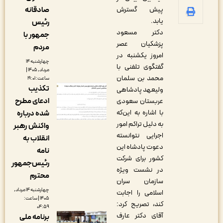
صادقانه
پیش گسترش
یابد.
رئیس
دکتر مسعود
جمهور با
پزشکیان عصر
مردم
امروز یکشنبه در
چهارشنبه ۱۴
گفتگوی تلفنی با
مرداد, ۱۴۰۵ |
محمد بن سلمان
ساعت: ۱۹:۰۱
تکذیب
ولیعهد پادشاهی
ادعای مطرح
عربستان سعودی
با اشاره به این‌که
شده درباره
به دلیل تراکم امور
واکنش رهبر
اجرایی نتوانسته
انقلاب به
دعوت پادشاه این
نامه
کشور برای شرکت
رئیس‌جمهور
در نشست ویژه
محترم
سازمان سران
چهارشنبه ۱۴ مرداد,
اسلامی را اجابت
۱۴۰۵ | ساعت:
کند، تصریح کرد:
۰۴:۵۹
آقای دکتر عارف
برنامه ملی