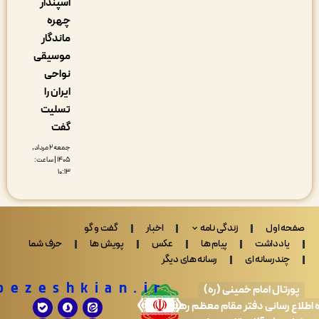
اسپندار
چهره
ماندگار
موسیقی
نواحی
ایران را
تسلیت
گفت
جمعه ۲ مرداد,
۱۴۰۵ | ساعت:
۱۰:۱۳
 اول
زندگی نامه
اخبار
گفت و گو
ادداشت
پیام ها
عکس
پویش ها
حرف شما
ندرسانه ای
رسانه های دیگر
Drpezeshkian.ir
تال امام خمینی (ره)
 رسانی دفتر مقام معظم رهبری