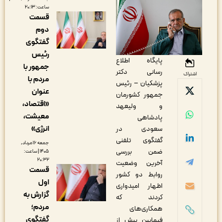
ساعت: ۲۰:۱۳
قسمت
دوم
گفتگوی
رئیس
پایگاه اطلاع‌
جمهور با
رسانی دکتر
اشتراک
مردم با
پزشکیان – رئیس
عنوان
جمهور کشورمان
«اقتصاد،
و ولیعهد
معیشت،
پادشاهی
انرژی»
سعودی در
گفتگوی تلفنی
جمعه ۱۶ مرداد,
ضمن بررسی
۱۴۰۵ | ساعت:
۲۰:۳۲
آخرین وضعیت
قسمت
روابط دو کشور
اول
اظهار امیدواری
گزارش به
کردند که
مردم؛
همکاری‌های
گفتگوی
فیمابین بیش از