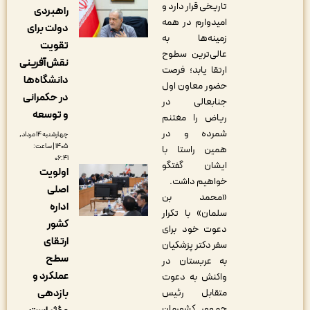
تاریخی قرار دارد و
راهبردی
امیدوارم در همه
دولت برای
زمینه‌ها به
تقویت
عالی‌ترین سطوح
نقش‌آفرینی
ارتقا یابد؛ فرصت
دانشگاه‌ها
حضور معاون اول
در حکمرانی
جنابعالی در
و توسعه
ریاض را مغتنم
شمرده و در
چهارشنبه ۱۴ مرداد,
۱۴۰۵ | ساعت:
همین راستا با
۰۶:۴۱
ایشان گفتگو
اولویت
خواهیم داشت.
اصلی
«محمد بن
اداره
سلمان» با تکرار
کشور
دعوت خود برای
ارتقای
سفر دکتر پزشکیان
سطح
به عربستان در
عملکرد و
واکنش به دعوت
بازدهی
متقابل رئیس
جمهور کشورمان