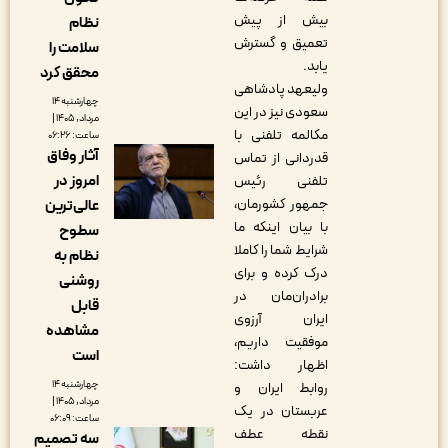
بیش از پیش
نظام
تعمیق و گسترش
سلامت را
یابد.
محقق کرد
ولیعهد پادشاهی
چهارشنبه ۱۴
سعودی نیز در این
مرداد, ۱۴۰۵ |
مکالمه تلفنی با
ساعت: ۰۶:۲۶
آثار وفاق
قدردانی از تماس
امروز در
تلفنی رئیس
جمهور کشورمان،
عالی‌ترین
با بیان اینکه ما
سطوح
شرایط شما را کاملا
نظام به
درک کرده و برای
روشنی
برادران‌مان در
قابل
ایران آرزوی
مشاهده
موفقیت داریم،
است
اظهار داشت:
چهارشنبه ۱۴
روابط ایران و
مرداد, ۱۴۰۵ |
عربستان در یک
ساعت: ۰۶:۰۹
نقطه عطف
سه تصمیم