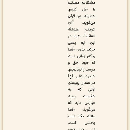
مشکلات مملکت
را حل کنیم.
خداوند در قرآن
می‌گوید: “ان
اکرمکم عندالله
اتقاکم”، تقوا، در
این آیه یعنی
حرکت بدون خطا
و کفر زمانی است
که حرف حق و
درست را نپذیریم.
حضرت علی (ع)
در همان روزهای
اولی که به
حکومت رسید
عبارتی دارد که
می‌گوید خطا
مانند یک اسب
وحشی است،
کسی که بدون