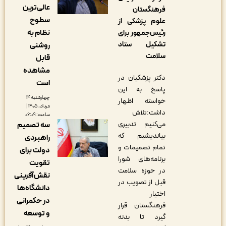
عالی‌ترین
فرهنگستان
سطوح
علوم پزشکی از
نظام به
رئیس‌جمهور برای
تشکیل ستاد
روشنی
سلامت
قابل
مشاهده
دکتر پزشکیان در
است
پاسخ به این
چهارشنبه ۱۴
خواسته اظهار
مرداد, ۱۴۰۵ |
داشت:تلاش
ساعت: ۰۶:۰۹
می‌کنیم تدبیری
سه تصمیم
بیاندیشیم که
راهبردی
تمام تصمیمات و
دولت برای
برنامه‌های شورا
تقویت
در حوزه سلامت
نقش‌آفرینی
قبل از تصویب در
دانشگاه‌ها
اختیار
در حکمرانی
فرهنگستان قرار
و توسعه
گیرد تا بدنه