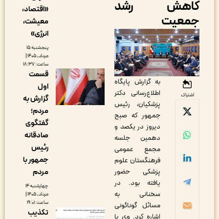
اهش رشد
«اقتصاد،
معیت
معیشت،
انرژی»
پنجشنبه ۱۵
مرداد, ۱۴۰۵ |
ساعت: ۱۸:۳۷
قسمت
به گزارش پایگاه
اول
اطلاع‌رسانی دکتر
اشتراک
گزارش به
پزشکیان، رئیس
مردم؛
جمهور که صبح
گفتگوی
دیروز در یکصد و
صادقانه
دهمین جلسه
رئیس
مجمع عمومی
جمهور با
فرهنگستان علوم
مردم
پزشکی حضور
یافته بود. در
چهارشنبه ۱۴
سخنانی به
مرداد, ۱۴۰۵ |
ساعت: ۱۹:۰۱
مسائل گوناگونی
تکذیب
اشاره کرد. وی با