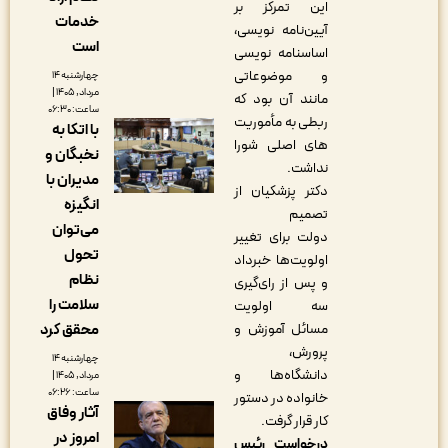
این تمرکز بر
خدمات
آیین‌نامه نویسی،
است
اساسنامه نویسی
و موضوعاتی
چهارشنبه ۱۴
مرداد, ۱۴۰۵ |
مانند آن بود که
ساعت: ۰۶:۳۰
ربطی به مأموریت
با اتکا به
های اصلی شورا
نخبگان و
نداشت.
مدیران با
دکتر پزشکیان از
انگیزه
تصمیم
می‌توان
دولت برای تغییر
تحول
اولویت‌ها خبرداد
نظام
و پس از رای‌گیری
سلامت را
سه اولویت
محقق کرد
مسائل آموزش و
پرورش،
چهارشنبه ۱۴
دانشگاه‌ها و
مرداد, ۱۴۰۵ |
ساعت: ۰۶:۲۶
خانواده در دستور
آثار وفاق
کار قرار گرفت.
امروز در
درخواست رئیس