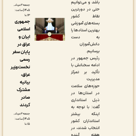
باشد و می‌توانیم
جمعه ۲ مرداد,
حتی در دورترین
۱۴۰۵ | ساعت:
۱۰:۱۳
نقاط کشور
جمهوری
بسته‌های آموزشی
اسلامی
بهترین استادها را
ایران و
به دست
عراق در
دانش‌آموزان
برسانیم.
پایان سفر
رئیس جمهور در
رسمی
ادامه سخنانش با
نخست‌وزیر
تأکید بر تمرکز
عراق،
مدیریت
بیانیه
حوزه‌های سلامت
مشترک
در استان‌ها در
صادر
ذیل استانداری
کردند
گفت: با توجه به
اینکه بیشتر
جمعه ۲ مرداد,
۱۴۰۵ | ساعت:
استانداران کشور
۱۰:۱۵
انتخاب شدند، در
هفته آینده