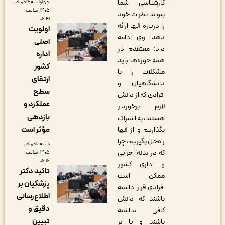
کارشناسی شما
چهارشنبه ۱۴ مرداد,
۱۴۰۵ | ساعت:
بتواند نظرات خود
۰۶:۴۱
را درباره آنها ارائه
اولویت
دهد. وی ادامه
اصلی
داد: معتقدم در
اداره
همه حوزه‌ها باید
کشور
مشکلات را با
ارتقای
دانشگاهیان و
سطح
افرادی که از دانش
عملکرد و
لازم برخوردار
بازدهی
هستند، به اشتراک
مؤثر است
بگذاریم و از آنها
راه‌حل بگیریم، چرا
شنبه ۱۰ مرداد,
که در بدنه اجرایی
۱۴۰۵ | ساعت:
۰۶:۱۶
و اداری کشور
تاکید دکتر
ممکن است
پزشکیان بر
افرادی قرار داشته
اطلاع‌رسانی
باشند که دانش
دقیق و
کافی نداشته
تبیین
باشند و یا بر