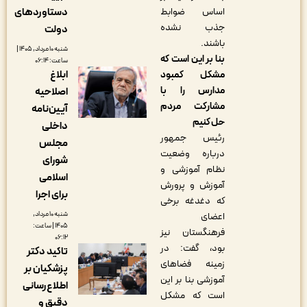
دستاوردهای
اساس ضوابط
جذب نشده
دولت
باشند.
شنبه ۱۰ مرداد, ۱۴۰۵ |
بنا بر این است که
ساعت: ۰۶:۱۴
ابلاغ
مشکل کمبود
مدارس را با
اصلاحیه
مشارکت مردم
آیین‌نامه
حل کنیم
داخلی
رئیس جمهور
مجلس
درباره وضعیت
شورای
نظام آموزشی و
اسلامی
آموزش و پرورش
برای اجرا
که دغدغه برخی
شنبه ۱۰ مرداد,
اعضای
۱۴۰۵ | ساعت:
فرهنگستان نیز
۰۶:۱۲
بود، گفت: در
تاکید دکتر
زمینه فضاهای
پزشکیان بر
آموزشی بنا بر این
اطلاع‌رسانی
است که مشکل
دقیق و