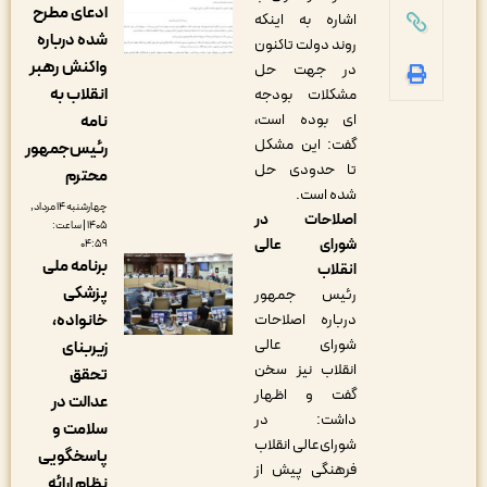
ادعای مطرح
اشاره به اینکه
شده درباره
روند دولت تاکنون
واکنش رهبر
در جهت حل
انقلاب به
مشکلات بودجه
ای بوده است،
نامه
گفت: این مشکل
رئیس‌جمهور
تا حدودی حل
محترم
شده است.
چهارشنبه ۱۴ مرداد,
اصلاحات در
۱۴۰۵ | ساعت:
شورای عالی
۰۴:۵۹
برنامه ملی
انقلاب
پزشکی
رئیس جمهور
خانواده،
درباره اصلاحات
شورای عالی
زیربنای
انقلاب نیز سخن
تحقق
گفت و اظهار
عدالت در
داشت: در
سلامت و
شورای‌عالی انقلاب
پاسخگویی
فرهنگی پیش از
نظام ارائه