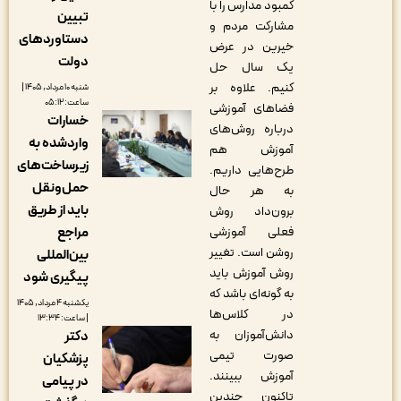
کمبود مدارس را با
تبیین
مشارکت مردم و
دستاوردهای
خیرین در عرض
دولت
یک سال حل
کنیم. علاوه بر
شنبه ۱۰ مرداد, ۱۴۰۵ |
ساعت: ۰۵:۱۲
فضاهای آموزشی
خسارات
درباره روش‌های
واردشده به
آموزش هم
زیرساخت‌های
طرح‌هایی داریم.
حمل‌ونقل
به هر حال
باید از طریق
برون‌داد روش
مراجع
فعلی آموزشی
روشن است. تغییر
بین‌المللی
روش آموزش باید
پیگیری شود
به گونه‌ای باشد که
یکشنبه ۴ مرداد, ۱۴۰۵
در کلاس‌ها
| ساعت: ۱۳:۳۴
دانش‌آموزان به
دکتر
صورت تیمی
پزشکیان
آموزش ببینند.
در پیامی
تاکنون چندین