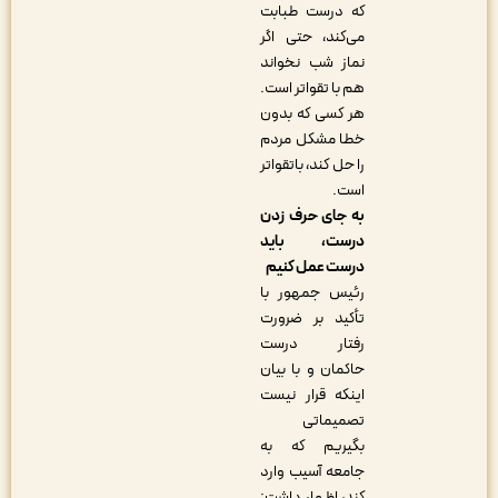
که درست طبابت
می‌کند، حتی اگر
نماز شب نخواند
هم با تقواتر است.
هر کسی که بدون
خطا مشکل مردم
را حل کند، باتقواتر
است.
به جای حرف زدن
درست، باید
درست عمل کنیم
رئیس جمهور با
تأکید بر ضرورت
رفتار درست
حاکمان و با بیان
اینکه قرار نیست
تصمیماتی
بگیریم که به
جامعه آسیب وارد
کند، اظهار داشت: