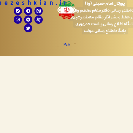
Drpezeshkian.ir
تال امام خمینی (ره)
 رسانی دفتر مقام معظم رهبری
 نشر آثار مقام معظم رهبری
طلاع رسانی ریاست جمهوری
اه اطلاع رسانی دولت
1405