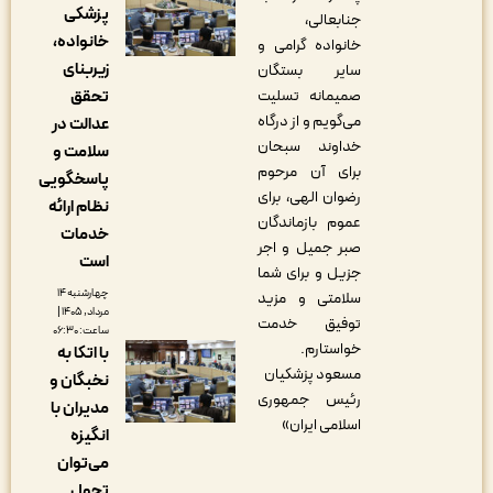
پزشکی
جنابعالی،
خانواده،
خانواده گرامی و
زیربنای
سایر بستگان
تحقق
صمیمانه تسلیت
می‌گویم و از درگاه
عدالت در
خداوند سبحان
سلامت و
برای آن مرحوم
پاسخگویی
رضوان الهی، برای
نظام ارائه
عموم بازماندگان
خدمات
صبر جمیل و اجر
است
جزیل و برای شما
چهارشنبه ۱۴
سلامتی و مزید
مرداد, ۱۴۰۵ |
توفیق خدمت
ساعت: ۰۶:۳۰
خواستارم.
با اتکا به
مسعود پزشکیان
نخبگان و
رئیس جمهوری
مدیران با
اسلامی ایران»
انگیزه
می‌توان
تحول