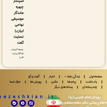
اسپندار
چهره
ماندگار
موسیقی
نواحی
ایران را
تسلیت
گفت
جمعه ۲ مرداد,
۱۴۰۵ | ساعت:
۱۰:۱۳
 اول
زندگی نامه
اخبار
گفت و گو
ادداشت
پیام ها
عکس
پویش ها
حرف شما
ندرسانه ای
رسانه های دیگر
Drpezeshkian.ir
تال امام خمینی (ره)
 رسانی دفتر مقام معظم رهبری