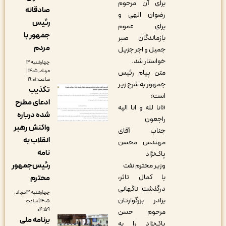
برای آن مرحوم
صادقانه
رضوان الهی و
رئیس
برای عموم
جمهور با
بازماندگان صبر
مردم
جمیل و اجر جزیل
خواستار شد.
چهارشنبه ۱۴
مرداد, ۱۴۰۵ |
متن پیام رئیس
ساعت: ۱۹:۰۱
جمهور به شرح زیر
تکذیب
است؛
ادعای مطرح
«انا‌ لله و انا الیه
شده درباره
راجعون
واکنش رهبر
جناب آقای
انقلاب به
مهندس محسن
نامه
پاک‌نژاد
رئیس‌جمهور
وزیر محترم نفت
با کمال تاثر،
محترم
درگذشت ناگهانی
چهارشنبه ۱۴ مرداد,
برادر بزرگوارتان
۱۴۰۵ | ساعت:
۰۴:۵۹
مرحوم حسن
برنامه ملی
پاک‌نژاد را به