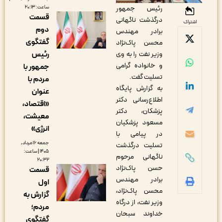
ساعت: ۲۰:۱۳
رئیس جمهور
قسمت
درگذشت ناگهانی
اشتراک
دوم
برادر مهندس
گفتگوی
محسن پاک‌نژاد
رئیس
وزیر نفت را به وی
و خانواده گرامی
جمهور با
تسلیت گفت.
مردم با
به گزارش پایگاه
عنوان
اطلاع‌رسانی دکتر
«اقتصاد،
پزشکان، دکتر
معیشت،
مسعود پزشکیان
انرژی»
در پیامی با
جمعه ۱۶ مرداد,
تسلیت درگذشت
۱۴۰۵ | ساعت:
ناگهانی مرحوم
۲۰:۳۲
حسن پاک‌نژاد
قسمت
برادر مهندس
اول
محسن پاک‌نژاد،
گزارش به
وزیر نفت، از درگاه
مردم؛
خداوند سبحان
گفتگوی