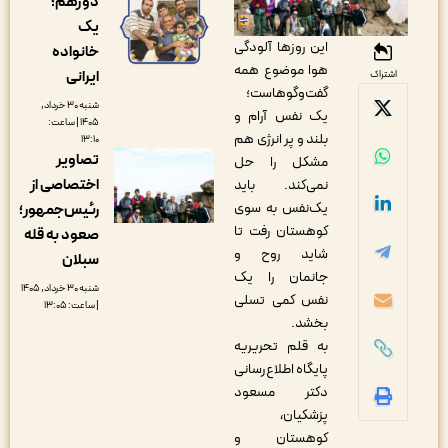
دورهم؛
یک
این روزها آلودگی
خانواده
هوا موضوع همه
ایرانی
اشتراک
گفت‌وگوهاست؛
شنبه ۳۰ خرداد,
یک نفس آرام و
۱۴۰۵ | ساعت:
بلند و پر انرژی هم
۱۳:۱۰
تصاویر
مشکل را حل
اختصاصی از
نمی‌کند. باید
یک‌نفس به سوی
رئیس‌جمهور؛
کوهستان رفت تا
صعود به قله
شاید روح و
سبلان
جانمان را یک
شنبه ۳۰ خرداد, ۱۴۰۵
نفس کمی تسلی
| ساعت: ۱۳:۰۵
بخشد.
به قلم تحریریه
پایگاه اطلاع‌رسانی
دکتر مسعود
پزشکیان،
کوهستان و