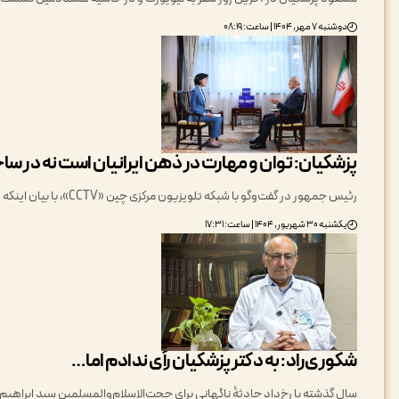
دوشنبه ۷ مهر, ۱۴۰۴ | ساعت: ۰۸:۱۹
پزشکیان: توان و مهارت در ذهن ایرانیان است نه در ساخ
رئیس جمهور در گفت‌وگو با شبکه تلویزیون مرکزی چین «CCTV»، با بیان اینکه تحقق ایده حکمرانی جهانی رئیس جمهور چین،…
یکشنبه ۳۰ شهریور, ۱۴۰۴ | ساعت: ۱۷:۳۱
شکوری‌راد: به دکتر پزشکیان رأی ندادم اما …
سال گذشته با رخ‌داد حادثۀ ناگهانی برای حجت‌الاسلام‌والمسلمین سید ابراهی