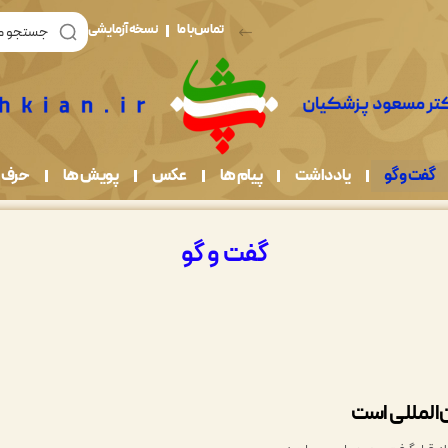
تماس با ما
نسخه آزمایشی
گفت و گو
یادداشت
پیام ها
عکس
پویش ها
حرف 
گفت و گو
‌المللی است