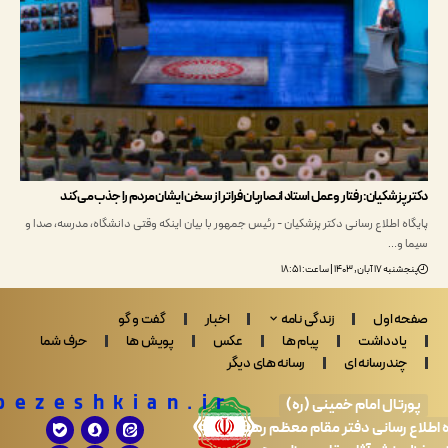
زشکیان: رفتار و عمل استاد انصاریان فراتر از سخن ایشان مردم را جذب می‌کند
 اطلاع رسانی دکتر پزشکیان - رئیس جمهور با بیان اینکه وقتی دانشگاه، مدرسه، صدا و
و…
ن, ۱۴۰۳ | ساعت: ۱۸:۵۱
 اول
زندگی نامه
اخبار
گفت و گو
ادداشت
پیام ها
عکس
پویش ها
حرف شما
ندرسانه ای
رسانه های دیگر
Drpezeshkian.ir
تال امام خمینی (ره)
 رسانی دفتر مقام معظم رهبری