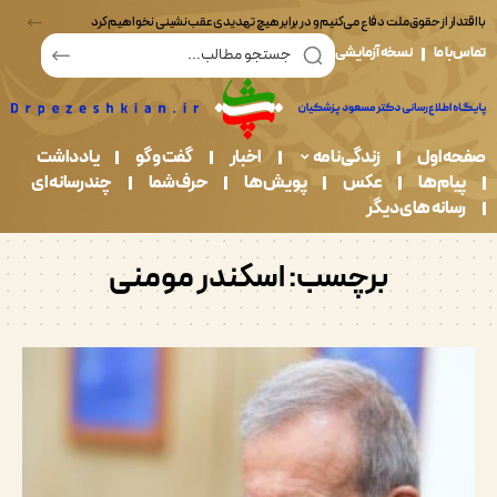
ر از حقوق ملت دفاع می‌کنیم و در برابر هیچ تهدیدی عقب‌نشینی نخواهیم کرد
ما
نسخه آزمایشی
اول
زندگی نامه
اخبار
گفت و گو
یادداشت
م ها
عکس
پویش ها
حرف شما
چندرسانه ای
نه های دیگر
برچسب:
اسکندر مومنی