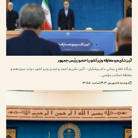
تکریم و معارفه وزیر کشور با حضور رئیس جمهور
ه اطلاع رسانی دکتر پزشکیان - آئین تکریم احمد وحیدی وزیر کشور دولت سیزدهم و
ه اسکندر مؤمنی…
 ۱۴۰۳ | ساعت: ۱۳:۵۵