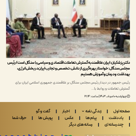
پزشکیان: ایران علاقمند به گسترش تعاملات اقتصادی و سیاسی با سنگال است/ رئیس
سنگال: خواستار بهره‌گیری از دانش، تخصص و تجارب ایران در بخش انرژی،
ت و درمان و آموزش هستیم
جمهور در دیدار رئیس مجلس سنگال بر علاقمندی جمهوری اسلامی ایران برای
 تعاملات و روابط با…
داد, ۱۴۰۳ | ساعت: ۲۱:۱۴
 اول
زندگی نامه
اخبار
گفت و گو
ادداشت
پیام ها
عکس
پویش ها
حرف شما
ندرسانه ای
رسانه های دیگر