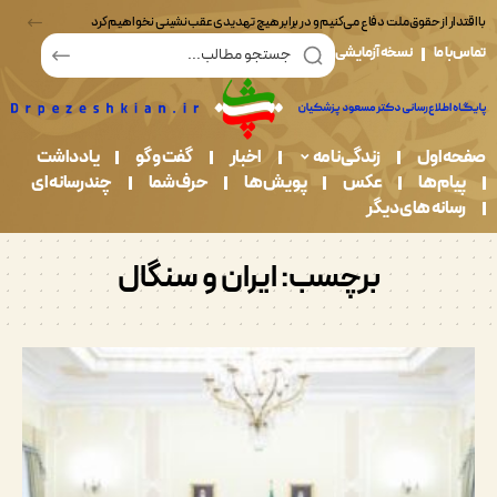
ر از حقوق ملت دفاع می‌کنیم و در برابر هیچ تهدیدی عقب‌نشینی نخواهیم کرد
ما
نسخه آزمایشی
اول
زندگی نامه
اخبار
گفت و گو
یادداشت
م ها
عکس
پویش ها
حرف شما
چندرسانه ای
نه های دیگر
برچسب:
ایران و سنگال