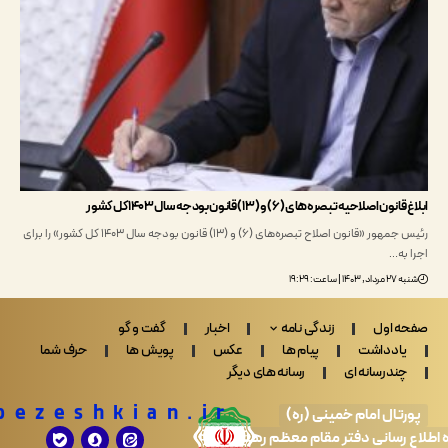
اصلاحیه تبصره‌های (۶) و (۱۳) قانون بودجه سال ۱۴۰۳ کل کشور
رئیس جمهور «قانون اصلاح تبصره‌های (6) و (13) قانون بودجه سال 1403 کل کشور» را برای
به…
ساعت: ۱۹:۲۹
 اول
زندگی نامه
اخبار
گفت و گو
ادداشت
پیام ها
عکس
پویش ها
حرف شما
ندرسانه ای
رسانه های دیگر
Drpezeshkian.ir
تال امام خمینی (ره)
 رسانی دفتر مقام معظم رهبری