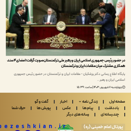
در حضور رئیس جمهوری اسلامی ایران و رهبر ملی ترکمنستان صورت گرفت؛ امضای ۴ سند
ی مشترک میان مقامات ایران و ترکمنستان
ه اطلاع رسانی دکتر پزشکیان - مقامات ایران و ترکمنستان در حضور رئیس جمهوری
ی ایران و رهبر…
یور, ۱۴۰۳ | ساعت: ۱۵:۳۹
 اول
زندگی نامه
اخبار
گفت و گو
ادداشت
پیام ها
عکس
پویش ها
حرف شما
ندرسانه ای
رسانه های دیگر
Drpezeshkian.ir
تال امام خمینی (ره)