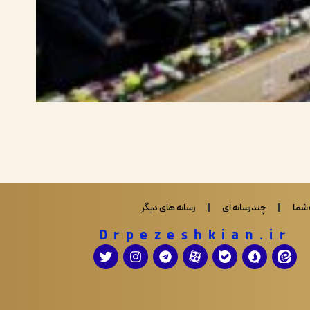
شما
چندرسانه ای
رسانه های دیگر
Drpezeshkian.ir