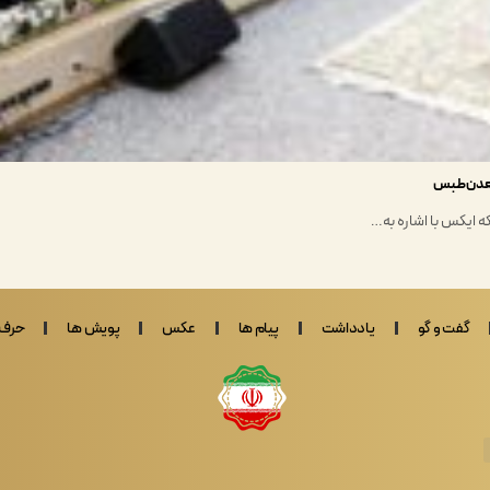
 معدن طبس
گفت و گو
یادداشت
پیام ها
عکس
پویش ها
حرف 