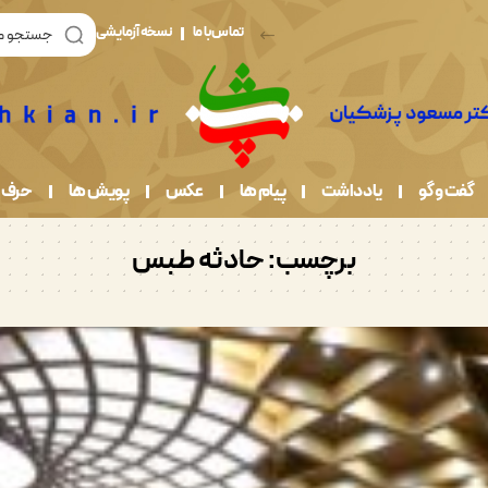
تماس با ما
نسخه آزمایشی
گفت و گو
یادداشت
پیام ها
عکس
پویش ها
حرف 
برچسب:
حادثه طبس