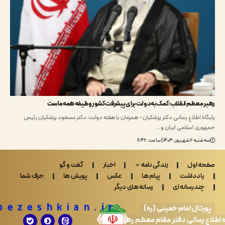
معظم انقلاب: کمک به دولت برای پیشرفت کشور وظیفه همه ماست
ه اطلاع رسانی دکتر پزشکیان - همزمان با هفته دولت، دکتر مسعود پزشکیان رئیس
ی اسلامی ایران و…
ر, ۱۴۰۳ | ساعت: ۱۱:۴۶
 اول
زندگی نامه
اخبار
گفت و گو
ادداشت
پیام ها
عکس
پویش ها
حرف شما
ندرسانه ای
رسانه های دیگر
Drpezeshkian.ir
تال امام خمینی (ره)
 رسانی دفتر مقام معظم رهبری