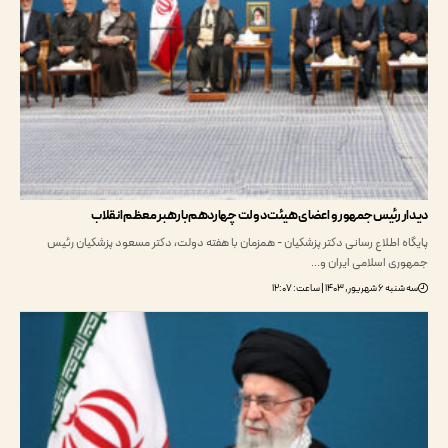
 رئیس جمهور و اعضای هیئت دولت چهاردهم با رهبر معظم انقلاب
ه اطلاع رسانی دکتر پزشکیان - همزمان با هفته دولت، دکتر مسعود پزشکیان رئیس
ی اسلامی ایران و…
ر, ۱۴۰۳ | ساعت: ۱۲:۰۷