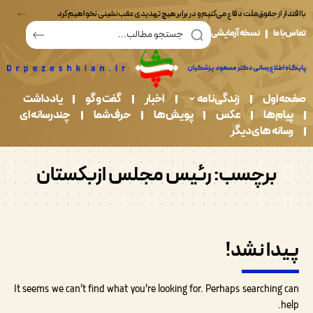
ر از حقوق ملت دفاع می‌کنیم و در برابر هیچ تهدیدی عقب‌نشینی نخواهیم کرد
ما
نسخه آزمایشی
اول
زندگی نامه
اخبار
گفت و گو
یادداشت
م ها
عکس
پویش ها
حرف شما
چندرسانه ای
نه های دیگر
برچسب:
رئیس مجلس ازبکستان
ا نشد!
It seems we can’t find what you’re looking for. Perhaps searchin