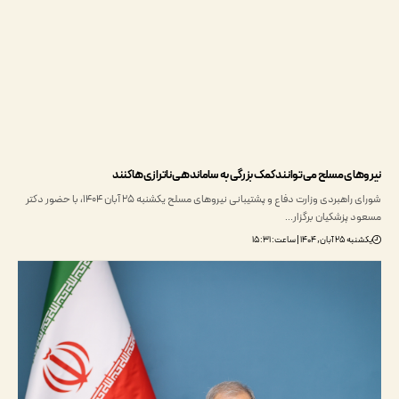
ای مسلح می‌توانند کمک بزرگی به ساماندهی ناترازی‌ها کنند
شورای راهبردی وزارت دفاع و پشتیبانی نیروهای مسلح یکشنبه 25 آبان 1404، با حضور دکتر
 پزشکیان برگزار…
۱۴۰۴ | ساعت: ۱۵:۳۱