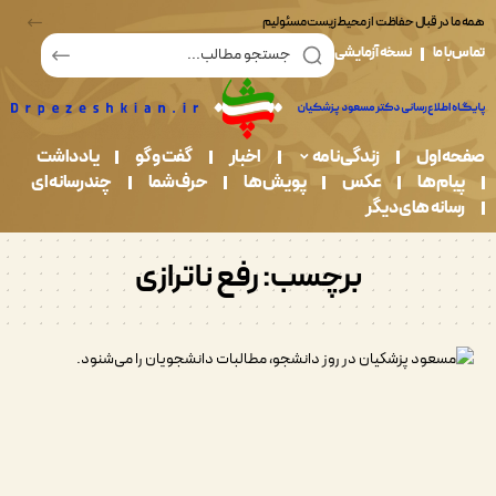
در قبال حفاظت از محیط زیست مسئولیم
ما
نسخه آزمایشی
اول
زندگی نامه
اخبار
گفت و گو
یادداشت
م ها
عکس
پویش ها
حرف شما
چندرسانه ای
نه های دیگر
برچسب:
رفع ناترازی