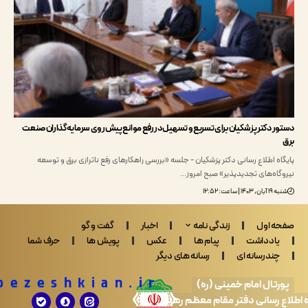
 دکتر پزشکیان برای تسریع و تسهیل در رفع موانع پیش‌روی سرمایه‌گذاران صنعت
 اطلاع رسانی دکتر پزشکیان - جلسه «بررسی راهکارهای رفع ناترازی برق و توسعه
اه‌های تجدید‌پذیر» صبح امروز…
اعت: ۱۲:۵۲
 اول
زندگی نامه
اخبار
گفت و گو
ادداشت
پیام ها
عکس
پویش ها
حرف شما
ندرسانه ای
رسانه های دیگر
Drpezeshkian.ir
تال امام خمینی (ره)
 رسانی دفتر مقام معظم رهبری