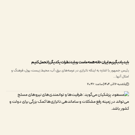
اد بگیریم ایران خانه همه ماست و باید نظرات یکدیگر را تحمل کنیم
جمهور با اشاره به اینکه ناترازی در عرصه‌های برق، آب، محیط زیست، پول، فرهنگ و
آنها…
۱۴۰ | ساعت: ۲۰:۴۶