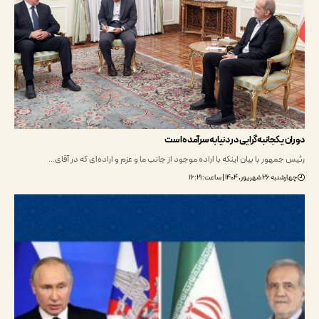
یکجانبه‌گرایی در دنیا به سرآمده است
مهور با بیان اینکه با اراده موجود از جانب ما و عزم و اراده‌ای که در آقای…
ریور, ۱۴۰۴ | ساعت: ۱۶:۲۱