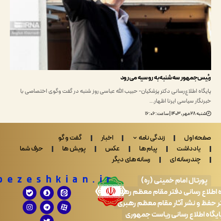
جمهور سه‌شنبه به روسیه می‌رود
ه اطلاع‌رسانی دکتر پزشکیان- حبیب الله عباسی روز شنبه در گفت وگوی اختصاصی با
ار سیاسی ایرنا اظهار…
اعت: ۱۶:۰۶
 اول
زندگی نامه
اخبار
گفت و گو
ادداشت
پیام ها
عکس
پویش ها
حرف شما
ندرسانه ای
رسانه های دیگر
Drpezeshkian.ir
تال امام خمینی (ره)
 رسانی دفتر مقام معظم رهبری
 نشر آثار مقام معظم رهبری
طلاع رسانی ریاست جمهوری