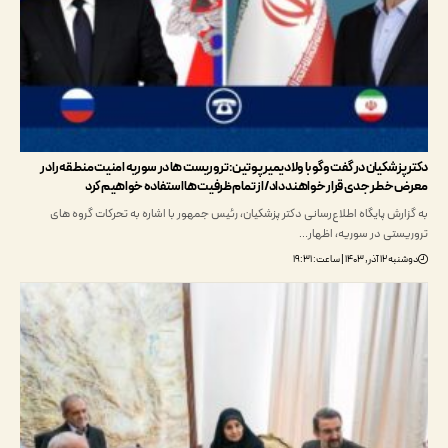
پزشکیان در گفت‌وگو با ولادیمیر پوتین: تروریست ها در سوریه امنیت منطقه را در
خطر جدی قرار خواهند داد/ از تمام ظرفیت ها استفاده خواهیم کرد
رش پایگاه اطلاع‌رسانی دکتر پزشکیان، رئیس جمهور با اشاره به تحرکات گروه های
ستی در سوریه، اظهار…
۱۴۰۳ | ساعت: ۱۹:۳۱